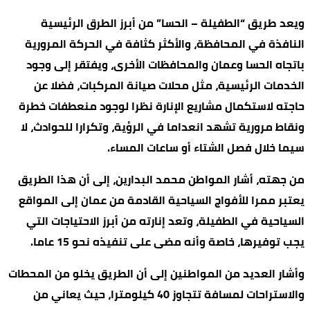
ويعد طريق “الطفيلة – الحسا” من أبرز الطرق الرئيسية
النافذة في المحافظة، والأكثر كثافة في الحركة المرورية
باتجاه الحسا وعمان والمحافظات الأخرى، ويفتقر إلى وجود
الخدمات الرئيسية، مثل محلات صيانة المركبات، فضلا عن
حاجته لاستكمال مشاريع الإنارة نظرا لوجود منعطفات خطرة
ونقاط مرورية تشهد انعداما في الرؤية، وتكرارا للحوادث، لا
سيما خلال فصل الشتاء أو ساعات المساء.
من جهته، أشار المواطن محمد البدارين، إلى أن هذا الطريق
يعتبر ممرا للأفواج السياحية القادمة من عمان إلى المواقع
السياحية في الطفيلة، وتعد إنارته من أبرز الاحتياجات التي
يجب توفيرها، خاصة وأنه مضى على تنفيذه نحو 15 عاما.
وأشار العديد من المواطنين إلى أن الطريق يخلو من المحطات
والاستراحات لمسافة تتجاوز 40 كيلومترا، حيث يعاني من