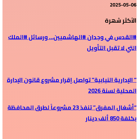
2025-05-06
الأكثر شهرة
#القدس في وجدان #الهاشميين… ورسائل #الملك
التي لا تقبل التأويل
” الإدارية النيابية” تواصل إقرار مشروع قانون الإدارة
المحلية لسنة 2026
“أشغال المفرق” تنفذ 23 مشروعاً لطرق المحافظة
بكلفة 850 ألف دينار