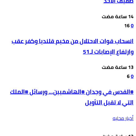
طفيف الأحد
16
0
انسحاب قوات الاحتلال من مخيم قلنديا وكفر عقب
وارتفاع الإصابات لـ51
6
0
#القدس في وجدان #الهاشميين… ورسائل #الملك
التي لا تقبل التأويل
أخبار محليه