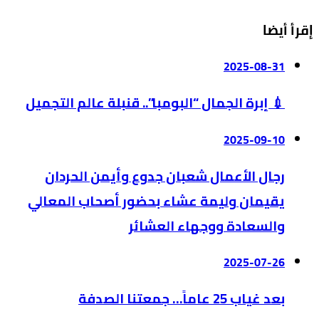
إقرأ أيضا
2025-08-31
💉 إبرة الجمال “البومبا”.. قنبلة عالم التجميل
2025-09-10
رجال الأعمال شعبان جدوع وأيمن الحردان
يقيمان وليمة عشاء بحضور أصحاب المعالي
والسعادة ووجهاء العشائر
2025-07-26
بعد غياب 25 عاماً… جمعتنا الصدفة