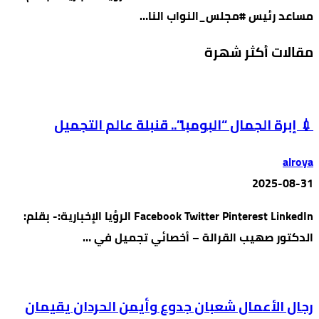
مساعد رئيس #مجلس_النواب النا…
مقالات أكثر شهرة
💉 إبرة الجمال “البومبا”.. قنبلة عالم التجميل
alroya
2025-08-31
Facebook Twitter Pinterest LinkedIn الرؤيا الإخبارية:- بقلم:
الدكتور صهيب القرالة – أخصائي تجميل في …
رجال الأعمال شعبان جدوع وأيمن الحردان يقيمان