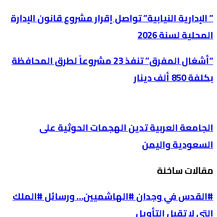
” الإدارية النيابية” تواصل إقرار مشروع قانون الإدارة
المحلية لسنة 2026
“أشغال المفرق” تنفذ 23 مشروعاً لطرق المحافظة
بكلفة 850 ألف دينار
الجامعة العربية تدين الهجمات الحوثية على
السعودية واليمن
مقالات ساخنة
#القدس في وجدان #الهاشميين… ورسائل #الملك
التي لا تقبل التأويل