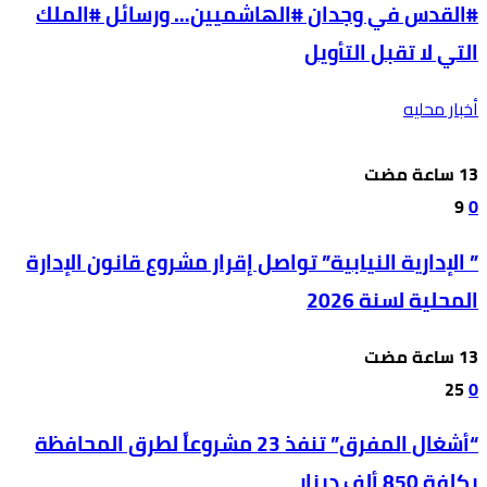
#القدس في وجدان #الهاشميين… ورسائل #الملك
التي لا تقبل التأويل
أخبار محليه
9
0
” الإدارية النيابية” تواصل إقرار مشروع قانون الإدارة
المحلية لسنة 2026
25
0
“أشغال المفرق” تنفذ 23 مشروعاً لطرق المحافظة
بكلفة 850 ألف دينار