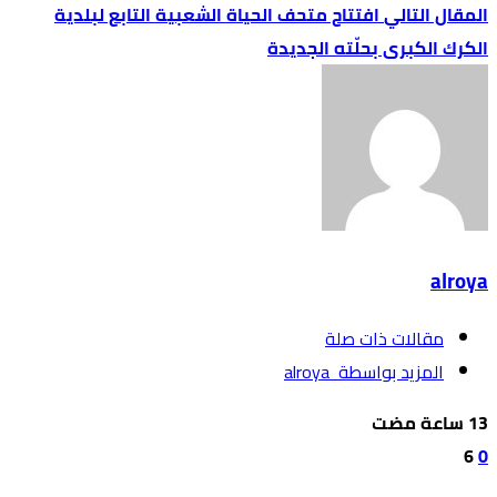
افتتاح متحف الحياة الشعبية التابع لبلدية
الكرك الكبرى بحلّته الجديدة
alroya
‫مقالات ذات صلة‬
‫‫المزيد بواسطة‬ ‬ alroya
6
0