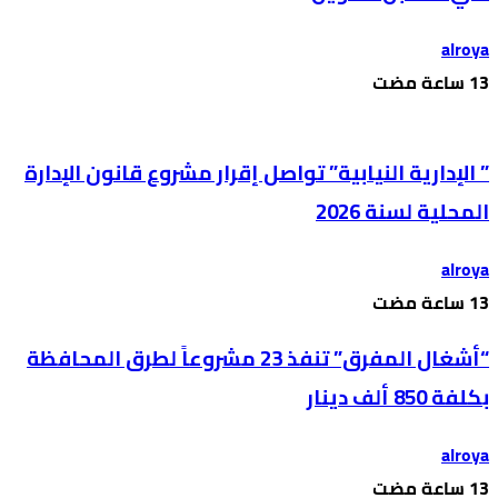
alroya
” الإدارية النيابية” تواصل إقرار مشروع قانون الإدارة
المحلية لسنة 2026
alroya
“أشغال المفرق” تنفذ 23 مشروعاً لطرق المحافظة
بكلفة 850 ألف دينار
alroya