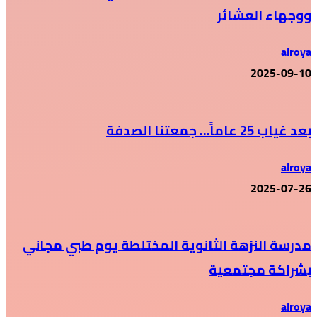
ووجهاء العشائر
alroya
2025-09-10
بعد غياب 25 عاماً… جمعتنا الصدفة
alroya
2025-07-26
مدرسة النزهة الثانوية المختلطة يوم طبي مجاني
بشراكة مجتمعية
alroya