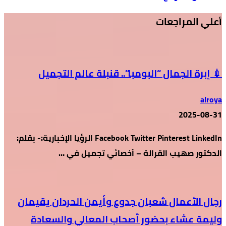
أعلي المراجعات
💉 إبرة الجمال “البومبا”.. قنبلة عالم التجميل
alroya
2025-08-31
Facebook Twitter Pinterest LinkedIn الرؤيا الإخبارية:- بقلم:
الدكتور صهيب القرالة – أخصائي تجميل في …
رجال الأعمال شعبان جدوع وأيمن الحردان يقيمان
وليمة عشاء بحضور أصحاب المعالي والسعادة