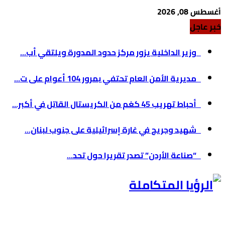
أغسطس 08, 2026
خبر عاجل
وزير الداخلية يزور مركز حدود المدورة ويلتقي أب...
مديرية الأمن العام تحتفي بمرور 104 أعوام على ت...
أحباط تهريب 45 كغم من الكريستال القاتل في أكبر...
شهيد وجريح في غارة إسرائيلية على جنوب لبنان...
“صناعة الأردن” تصدر تقريرا حول تحد...