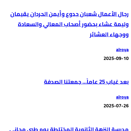
رجال الأعمال شعبان جدوع وأيمن الحردان يقيمان
وليمة عشاء بحضور أصحاب المعالي والسعادة
ووجهاء العشائر
alroya
2025-09-10
بعد غياب 25 عاماً… جمعتنا الصدفة
alroya
2025-07-26
مدرسة النزهة الثانوية المختلطة يوم طبي مجاني