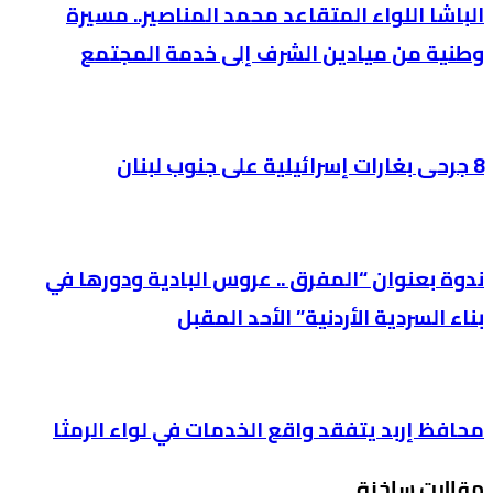
الباشا اللواء المتقاعد محمد المناصير.. مسيرة
وطنية من ميادين الشرف إلى خدمة المجتمع
8 جرحى بغارات إسرائيلية على جنوب لبنان
ندوة بعنوان “المفرق .. عروس البادية ودورها في
بناء السردية الأردنية” الأحد المقبل
محافظ إربد يتفقد واقع الخدمات في لواء الرمثا
مقالات ساخنة