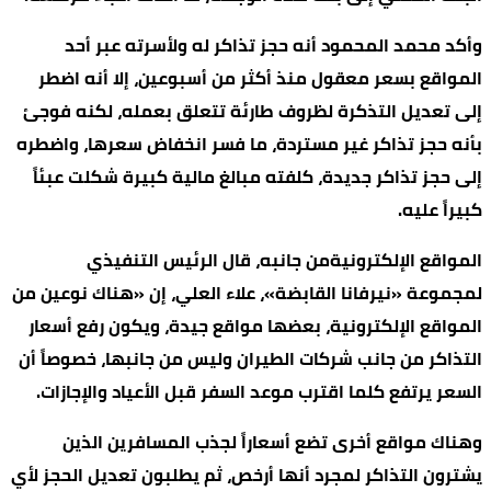
وأكد محمد المحمود أنه حجز تذاكر له ولأسرته عبر أحد
المواقع بسعر معقول منذ أكثر من أسبوعين، إلا أنه اضطر
إلى تعديل التذكرة لظروف طارئة تتعلق بعمله، لكنه فوجئ
بأنه حجز تذاكر غير مستردة، ما فسر انخفاض سعرها، واضطره
إلى حجز تذاكر جديدة، كلفته مبالغ مالية كبيرة شكلت عبئاً
كبيراً عليه.
المواقع الإلكترونيةمن جانبه، قال الرئيس التنفيذي
لمجموعة «نيرفانا القابضة»، علاء العلي، إن «هناك نوعين من
المواقع الإلكترونية، بعضها مواقع جيدة، ويكون رفع أسعار
التذاكر من جانب شركات الطيران وليس من جانبها، خصوصاً أن
السعر يرتفع كلما اقترب موعد السفر قبل الأعياد والإجازات.
وهناك مواقع أخرى تضع أسعاراً لجذب المسافرين الذين
يشترون التذاكر لمجرد أنها أرخص، ثم يطلبون تعديل الحجز لأي