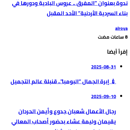
ندوة بعنوان “المفرق .. عروس البادية ودورها في
بناء السردية الأردنية” الأحد المقبل
alroya
إقرأ أيضا
2025-08-31
💉 إبرة الجمال “البومبا”.. قنبلة عالم التجميل
2025-09-10
رجال الأعمال شعبان جدوع وأيمن الحردان
يقيمان وليمة عشاء بحضور أصحاب المعالي