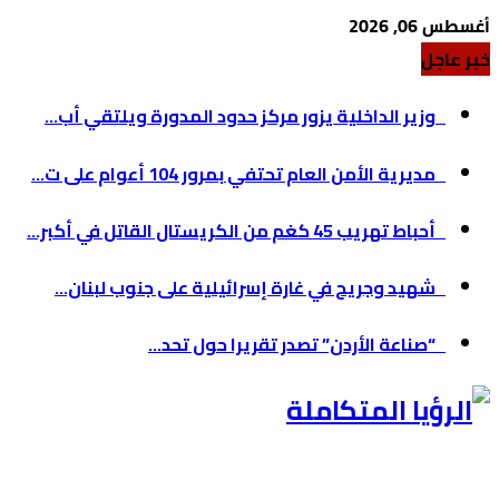
أغسطس 06, 2026
خبر عاجل
وزير الداخلية يزور مركز حدود المدورة ويلتقي أب...
مديرية الأمن العام تحتفي بمرور 104 أعوام على ت...
أحباط تهريب 45 كغم من الكريستال القاتل في أكبر...
شهيد وجريح في غارة إسرائيلية على جنوب لبنان...
“صناعة الأردن” تصدر تقريرا حول تحد...