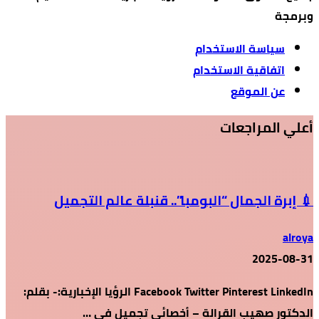
وبرمجة
سياسة الاستخدام
اتفاقية الاستخدام
عن الموقع
أعلي المراجعات
💉 إبرة الجمال “البومبا”.. قنبلة عالم التجميل
alroya
2025-08-31
Facebook Twitter Pinterest LinkedIn الرؤيا الإخبارية:- بقلم:
الدكتور صهيب القرالة – أخصائي تجميل في …