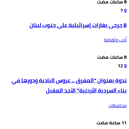
7
0
8 جرحى بغارات إسرائيلية على جنوب لبنان
أدب وثقافة
12
0
ندوة بعنوان “المفرق .. عروس البادية ودورها في
بناء السردية الأردنية” الأحد المقبل
محافظات