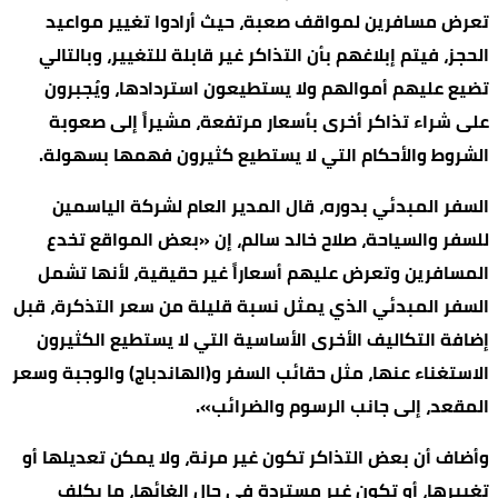
تعرض مسافرين لمواقف صعبة، حيث أرادوا تغيير مواعيد
الحجز، فيتم إبلاغهم بأن التذاكر غير قابلة للتغيير، وبالتالي
تضيع عليهم أموالهم ولا يستطيعون استردادها، ويُجبرون
على شراء تذاكر أخرى بأسعار مرتفعة، مشيراً إلى صعوبة
الشروط والأحكام التي لا يستطيع كثيرون فهمها بسهولة.
السفر المبدئي بدوره، قال المدير العام لشركة الياسمين
للسفر والسياحة، صلاح خالد سالم، إن «بعض المواقع تخدع
المسافرين وتعرض عليهم أسعاراً غير حقيقية، لأنها تشمل
السفر المبدئي الذي يمثل نسبة قليلة من سعر التذكرة، قبل
إضافة التكاليف الأخرى الأساسية التي لا يستطيع الكثيرون
الاستغناء عنها، مثل حقائب السفر و(الهاندباج) والوجبة وسعر
المقعد، إلى جانب الرسوم والضرائب».
وأضاف أن بعض التذاكر تكون غير مرنة، ولا يمكن تعديلها أو
تغييرها، أو تكون غير مستردة في حال إلغائها، ما يكلف