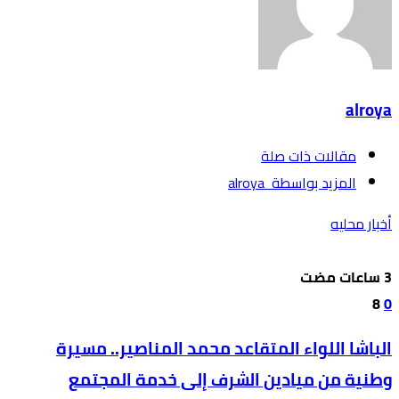
alroya
‫مقالات ذات صلة‬
‫‫المزيد بواسطة‬ ‬ alroya
أخبار محليه
8
0
الباشا اللواء المتقاعد محمد المناصير.. مسيرة
وطنية من ميادين الشرف إلى خدمة المجتمع