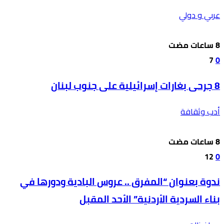
عربي و دولي
7
0
8 جرحى بغارات إسرائيلية على جنوب لبنان
أدب وثقافة
12
0
ندوة بعنوان “المفرق .. عروس البادية ودورها في
بناء السردية الأردنية” الأحد المقبل