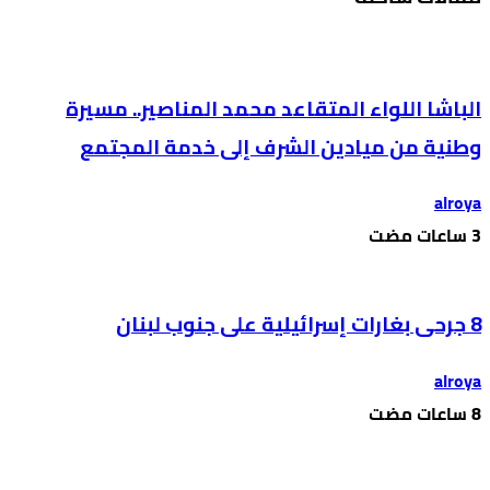
الباشا اللواء المتقاعد محمد المناصير.. مسيرة
وطنية من ميادين الشرف إلى خدمة المجتمع
alroya
8 جرحى بغارات إسرائيلية على جنوب لبنان
alroya