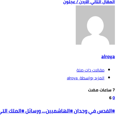
الأردن / عجلون
alroya
‫مقالات ذات صلة‬
‫‫المزيد بواسطة‬ ‬ alroya
6
0
#القدس في وجدان #الهاشميين… ورسائل #الملك التي ل