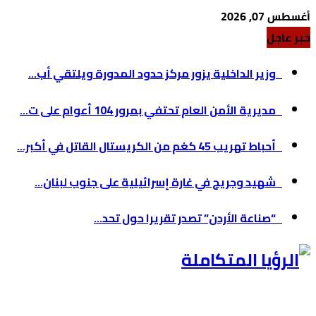
أغسطس 07, 2026
خبر عاجل
وزير الداخلية يزور مركز حدود المدورة ويلتقي أب...
مديرية الأمن العام تحتفي بمرور 104 أعوام على ت...
أحباط تهريب 45 كغم من الكريستال القاتل في أكبر...
شهيد وجريح في غارة إسرائيلية على جنوب لبنان...
“صناعة الأردن” تصدر تقريرا حول تحد...