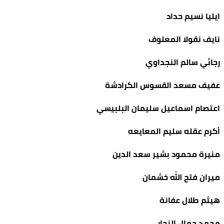
ايليا نسيم حداد
نايف نقولا المعلوف
رجائي سالم النجداوي
عفيف مسعد القسوس الكرادشة
اعتصام اسماعيل سليمان البلبيسي
أكرم عقله سليم المعايعه
منيرة محمود بشير سعد الدين
ميران فتح الله خشمان
هيثم طلال عفانة
محمد جمال النجار