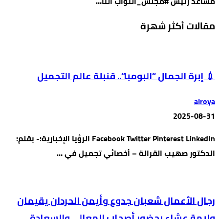
مساعد رئيس #مجلس_النواب النا…
مقالات أكثر شهرة
💉 إبرة الجمال “البومبا”.. قنبلة عالم التجميل
alroya
2025-08-31
Facebook Twitter Pinterest LinkedIn الرؤيا الإخبارية:- بقلم:
الدكتور صهيب القرالة – أخصائي تجميل في …
رجال الأعمال شعبان جدوع وأيمن الحردان يقيمان
وليمة عشاء بحضور أصحاب المعالي والسعادة