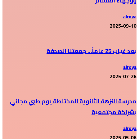
ووجهاء العشائر
alroya
2025-09-10
بعد غياب 25 عاماً… جمعتنا الصدفة
alroya
2025-07-26
مدرسة النزهة الثانوية المختلطة يوم طبي مجاني
بشراكة مجتمعية
alroya
2025-05-06