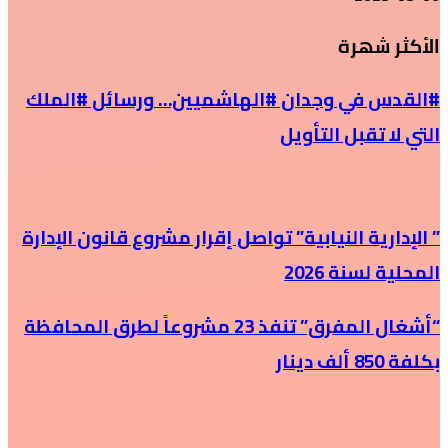
الأكثر شهرة
#القدس في وجدان #الهاشميين… ورسائل #الملك
التي لا تقبل التأويل
” الإدارية النيابية” تواصل إقرار مشروع قانون الإدارة
المحلية لسنة 2026
“أشغال المفرق” تنفذ 23 مشروعاً لطرق المحافظة
بكلفة 850 ألف دينار