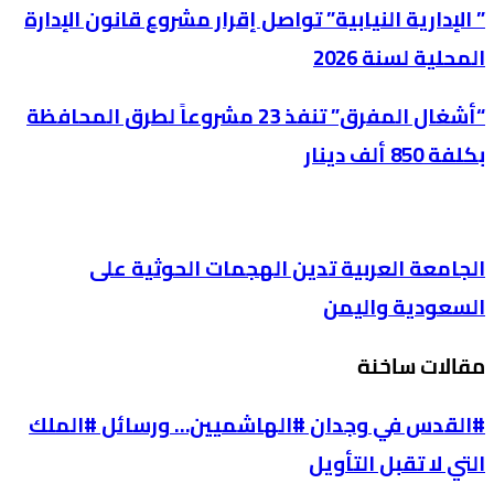
” الإدارية النيابية” تواصل إقرار مشروع قانون الإدارة
المحلية لسنة 2026
“أشغال المفرق” تنفذ 23 مشروعاً لطرق المحافظة
بكلفة 850 ألف دينار
الجامعة العربية تدين الهجمات الحوثية على
السعودية واليمن
مقالات ساخنة
#القدس في وجدان #الهاشميين… ورسائل #الملك
التي لا تقبل التأويل