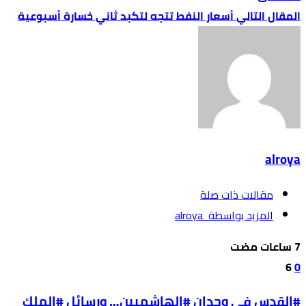
أسعار النفط تتجه لتكبد ثاني خسارة أسبوعية
alroya
‫مقالات ذات صلة‬
‫‫المزيد بواسطة‬ ‬ alroya
6
0
#القدس في وجدان #الهاشميين… ورسائل #الملك