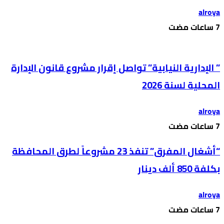
alroya
” الإدارية النيابية” تواصل إقرار مشروع قانون الإدارة
المحلية لسنة 2026
alroya
“أشغال المفرق” تنفذ 23 مشروعاً لطرق المحافظة
بكلفة 850 ألف دينار
alroya