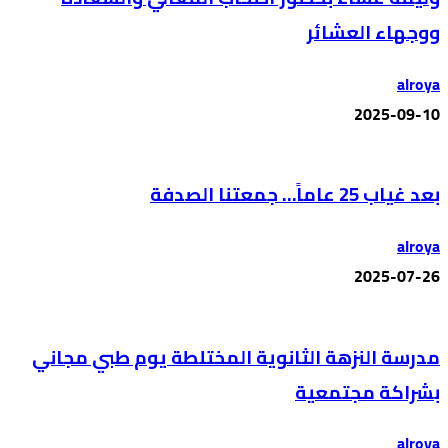
ووجهاء العشائر
alroya
2025-09-10
بعد غياب 25 عاماً… جمعتنا الصدفة
alroya
2025-07-26
مدرسة النزهة الثانوية المختلطة يوم طبي مجاني
بشراكة مجتمعية
alroya