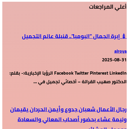
أعلي المراجعات
💉 إبرة الجمال “البومبا”.. قنبلة عالم التجميل
alroya
2025-08-31
Facebook Twitter Pinterest LinkedIn الرؤيا الإخبارية:- بقلم:
الدكتور صهيب القرالة – أخصائي تجميل في …
رجال الأعمال شعبان جدوع وأيمن الحردان يقيمان
وليمة عشاء بحضور أصحاب المعالي والسعادة