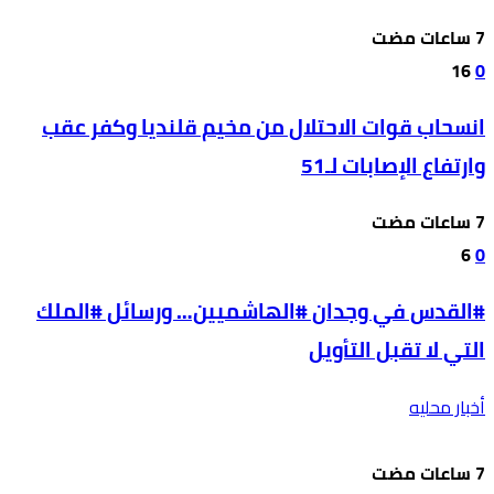
16
0
انسحاب قوات الاحتلال من مخيم قلنديا وكفر عقب
وارتفاع الإصابات لـ51
6
0
#القدس في وجدان #الهاشميين… ورسائل #الملك
التي لا تقبل التأويل
أخبار محليه