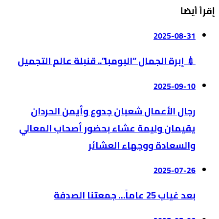
إقرأ أيضا
2025-08-31
💉 إبرة الجمال “البومبا”.. قنبلة عالم التجميل
2025-09-10
رجال الأعمال شعبان جدوع وأيمن الحردان
يقيمان وليمة عشاء بحضور أصحاب المعالي
والسعادة ووجهاء العشائر
2025-07-26
بعد غياب 25 عاماً… جمعتنا الصدفة