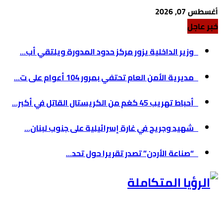
أغسطس 07, 2026
خبر عاجل
وزير الداخلية يزور مركز حدود المدورة ويلتقي أب...
مديرية الأمن العام تحتفي بمرور 104 أعوام على ت...
أحباط تهريب 45 كغم من الكريستال القاتل في أكبر...
شهيد وجريح في غارة إسرائيلية على جنوب لبنان...
“صناعة الأردن” تصدر تقريرا حول تحد...