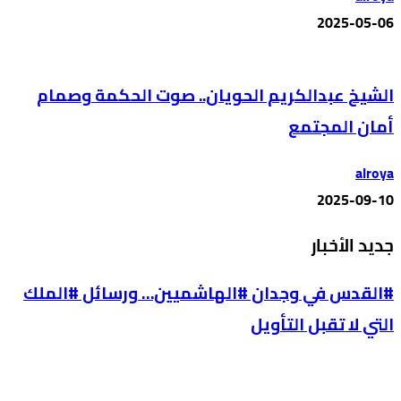
2025-05-06
الشيخ عبدالكريم الحويان.. صوت الحكمة وصمام
أمان المجتمع
alroya
2025-09-10
جديد الأخبار
#القدس في وجدان #الهاشميين… ورسائل #الملك
التي لا تقبل التأويل