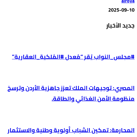
alroya
2025-09-10
جديد الأخبار
#مجلس_النواب يُقر “مُعدل #المُلكية_العقارية”
المصري: توجيهات الملك تعزز جاهزية الأردن وترسخ
منظومة الأمن الغذائي والطاقة.
المحارمة: تمكين الشباب أولوية وطنية والاستثمار