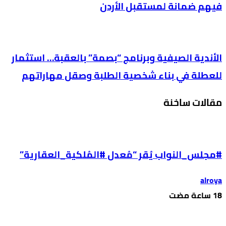
فيهم ضمانة لمستقبل الأردن
الأندية الصيفية وبرنامج “بصمة” بالعقبة… استثمار
للعطلة في بناء شخصية الطلبة وصقل مهاراتهم
مقالات ساخنة
#مجلس_النواب يُقر “مُعدل #المُلكية_العقارية”
alroya