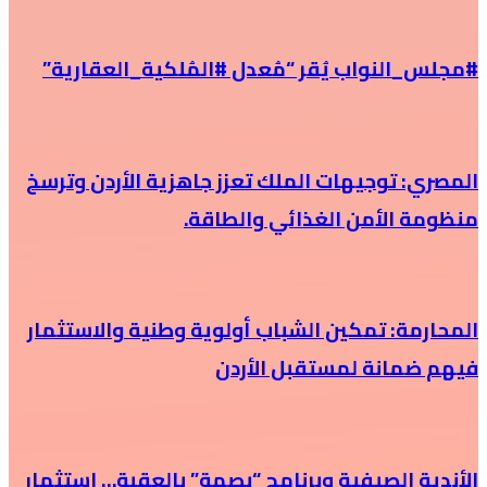
#مجلس_النواب يُقر “مُعدل #المُلكية_العقارية”
المصري: توجيهات الملك تعزز جاهزية الأردن وترسخ
منظومة الأمن الغذائي والطاقة.
المحارمة: تمكين الشباب أولوية وطنية والاستثمار
فيهم ضمانة لمستقبل الأردن
الأندية الصيفية وبرنامج “بصمة” بالعقبة… استثمار