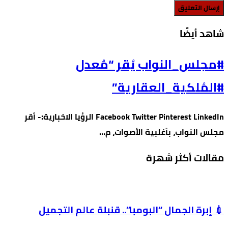
‫شاهد أيضًا‬
#مجلس_النواب يُقر “مُعدل
#المُلكية_العقارية”
Facebook Twitter Pinterest LinkedIn الرؤيا الاخبارية:- أقر
مجلس النواب، بأغلبية الأصوات، م…
مقالات أكثر شهرة
💉 إبرة الجمال “البومبا”.. قنبلة عالم التجميل