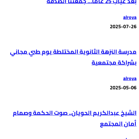
بعد غياب 25 عاماً… جمعتنا الصدفة
alroya
2025-07-26
مدرسة النزهة الثانوية المختلطة يوم طبي مجاني
بشراكة مجتمعية
alroya
2025-05-06
الشيخ عبدالكريم الحويان.. صوت الحكمة وصمام
أمان المجتمع