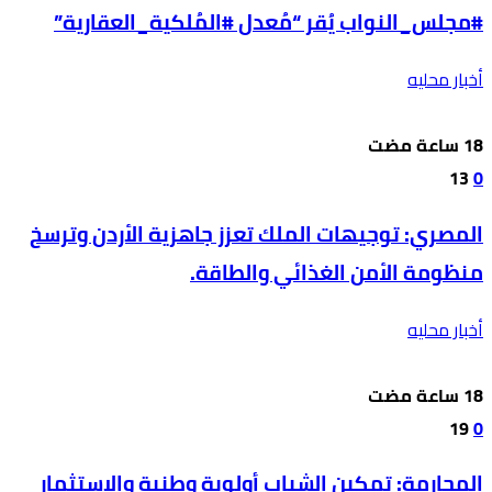
#مجلس_النواب يُقر “مُعدل #المُلكية_العقارية”
أخبار محليه
13
0
المصري: توجيهات الملك تعزز جاهزية الأردن وترسخ
منظومة الأمن الغذائي والطاقة.
أخبار محليه
19
0
المحارمة: تمكين الشباب أولوية وطنية والاستثمار