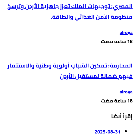
المصري: توجيهات الملك تعزز جاهزية الأردن وترسخ
منظومة الأمن الغذائي والطاقة.
alroya
المحارمة: تمكين الشباب أولوية وطنية والاستثمار
فيهم ضمانة لمستقبل الأردن
alroya
إقرأ أيضا
2025-08-31