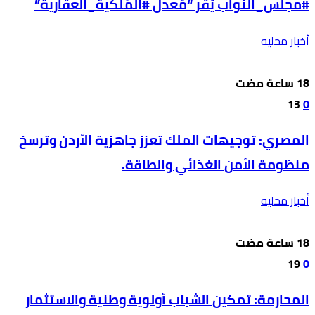
#مجلس_النواب يُقر “مُعدل #المُلكية_العقارية”
أخبار محليه
13
0
المصري: توجيهات الملك تعزز جاهزية الأردن وترسخ
منظومة الأمن الغذائي والطاقة.
أخبار محليه
19
0
المحارمة: تمكين الشباب أولوية وطنية والاستثمار