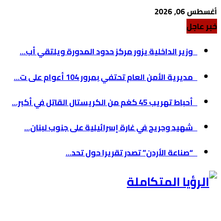
أغسطس 06, 2026
خبر عاجل
وزير الداخلية يزور مركز حدود المدورة ويلتقي أب...
مديرية الأمن العام تحتفي بمرور 104 أعوام على ت...
أحباط تهريب 45 كغم من الكريستال القاتل في أكبر...
شهيد وجريح في غارة إسرائيلية على جنوب لبنان...
“صناعة الأردن” تصدر تقريرا حول تحد...