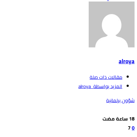
alroya
‫مقالات ذات صلة‬
‫‫المزيد بواسطة‬ ‬ alroya
شؤون برلمانية
7
0