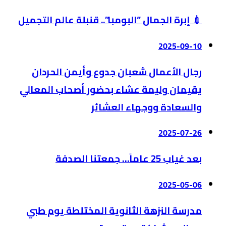
💉 إبرة الجمال “البومبا”.. قنبلة عالم التجميل
2025-09-10
رجال الأعمال شعبان جدوع وأيمن الحردان
يقيمان وليمة عشاء بحضور أصحاب المعالي
والسعادة ووجهاء العشائر
2025-07-26
بعد غياب 25 عاماً… جمعتنا الصدفة
2025-05-06
مدرسة النزهة الثانوية المختلطة يوم طبي