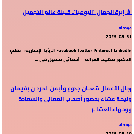
💉 إبرة الجمال “البومبا”.. قنبلة عالم التجميل
alroya
2025-08-31
Facebook Twitter Pinterest LinkedIn الرؤيا الإخبارية:- بقلم:
الدكتور صهيب القرالة – أخصائي تجميل في …
رجال الأعمال شعبان جدوع وأيمن الحردان يقيمان
وليمة عشاء بحضور أصحاب المعالي والسعادة
ووجهاء العشائر
alroya
2025-09-10