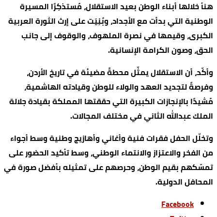
هنأ خلالها أبناء الوطن بعيد الاستقلال، مُستذكِرًا المسيرة
الوطنية التي بدأت مع الأجداد، وبُنِيَت على إرث الثورة العربية
الكبرى، وقيمها في نصرة الملهوف، والوقوف إلى جانب
الحق، وصون الكرامة الإنسانية.
وأكّد، أن الاستقلال يمثّل محطةً مضيئة في تاريخ الأردن،
وفرصةً لتجديد العهد والولاء للوطن وقيادته الهاشمية،
مُشيدًا بالإنجازات الكبيرة التي حققتها المملكة بقيادة جلالة
الملك عبدالله الثاني في مختلف المجالات.
وتخلّل الحفل فقرات فنية وأغاني وأهازيج وطنية وسط أجواء
من الفخر والاعتزاز والانتماء الوطني، وسط تأكيد الحضور على
تمسّكهم بقيم الوطن، وحرصهم على تمثيله بأفضل صورة في
المحافل الدولية.
Facebook