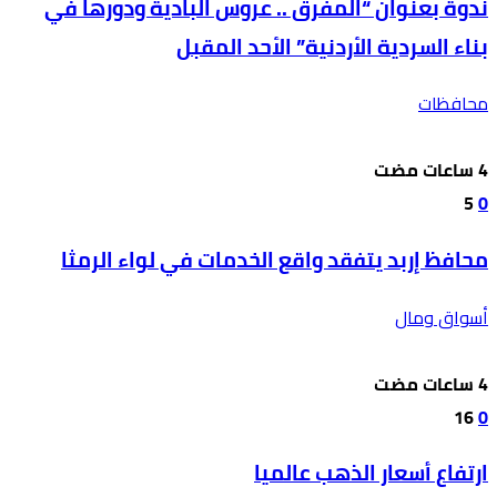
ندوة بعنوان “المفرق .. عروس البادية ودورها في
بناء السردية الأردنية” الأحد المقبل
محافظات
5
0
محافظ إربد يتفقد واقع الخدمات في لواء الرمثا
أسواق ومال
16
0
ارتفاع أسعار الذهب عالميا