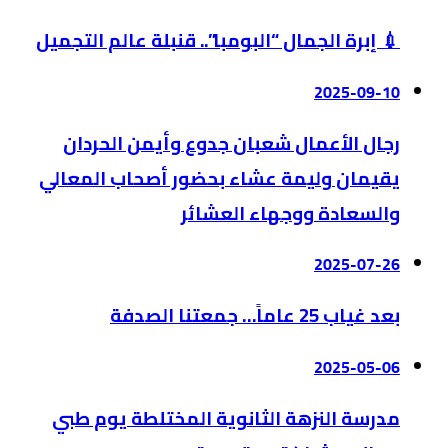
💉 إبرة الجمال “البومبا”.. قنبلة عالم التجميل
2025-09-10
رجال الأعمال شعبان جدوع وأيمن الحردان
يقيمان وليمة عشاء بحضور أصحاب المعالي
والسعادة ووجهاء العشائر
2025-07-26
بعد غياب 25 عاماً… جمعتنا الصدفة
2025-05-06
مدرسة النزهة الثانوية المختلطة يوم طبي