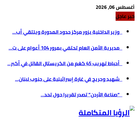
أغسطس 06, 2026
خبر عاجل
وزير الداخلية يزور مركز حدود المدورة ويلتقي أب...
مديرية الأمن العام تحتفي بمرور 104 أعوام على ت...
أحباط تهريب 45 كغم من الكريستال القاتل في أكبر...
شهيد وجريح في غارة إسرائيلية على جنوب لبنان...
“صناعة الأردن” تصدر تقريرا حول تحد...