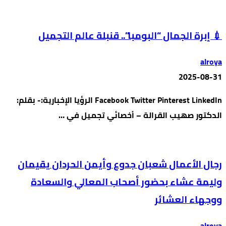
💉 إبرة الجمال “البومبا”.. قنبلة عالم التجميل
alroya
2025-08-31
Facebook Twitter Pinterest LinkedIn الرؤيا الإخبارية:- بقلم:
الدكتور صهيب القرالة – أخصائي تجميل في …
رجال الأعمال شعبان جدوع وأيمن الحردان يقيمان
وليمة عشاء بحضور أصحاب المعالي والسعادة
ووجهاء العشائر
alroya