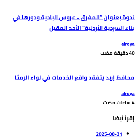
ندوة بعنوان “المفرق .. عروس البادية ودورها في
بناء السردية الأردنية” الأحد المقبل
alroya
محافظ إربد يتفقد واقع الخدمات في لواء الرمثا
alroya
إقرأ أيضا
2025-08-31