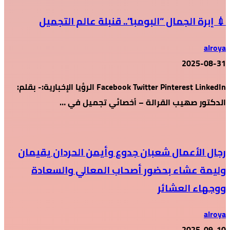
💉 إبرة الجمال “البومبا”.. قنبلة عالم التجميل
alroya
2025-08-31
Facebook Twitter Pinterest LinkedIn الرؤيا الإخبارية:- بقلم:
الدكتور صهيب القرالة – أخصائي تجميل في …
رجال الأعمال شعبان جدوع وأيمن الحردان يقيمان
وليمة عشاء بحضور أصحاب المعالي والسعادة
ووجهاء العشائر
alroya
2025-09-10