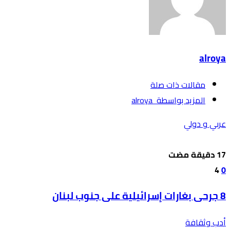
alroya
‫مقالات ذات صلة‬
‫‫المزيد بواسطة‬ ‬ alroya
عربي و دولي
4
0
8 جرحى بغارات إسرائيلية على جنوب لبنان
أدب وثقافة