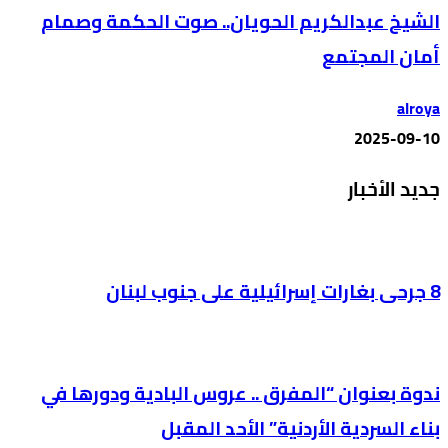
الشيخ عبدالكريم الحويان.. صوت الحكمة وصمام
أمان المجتمع
alroya
2025-09-10
جديد الأخبار
8 جرحى بغارات إسرائيلية على جنوب لبنان
ندوة بعنوان “المفرق .. عروس البادية ودورها في
بناء السردية الأردنية” الأحد المقبل