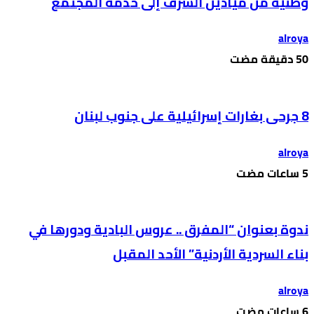
وطنية من ميادين الشرف إلى خدمة المجتمع
alroya
8 جرحى بغارات إسرائيلية على جنوب لبنان
alroya
ندوة بعنوان “المفرق .. عروس البادية ودورها في
بناء السردية الأردنية” الأحد المقبل
alroya