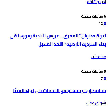
أدب وثقافة
12
0
ندوة بعنوان “المفرق .. عروس البادية ودورها في
بناء السردية الأردنية” الأحد المقبل
محافظات
7
0
محافظ إربد يتفقد واقع الخدمات في لواء الرمثا
أسواق ومال