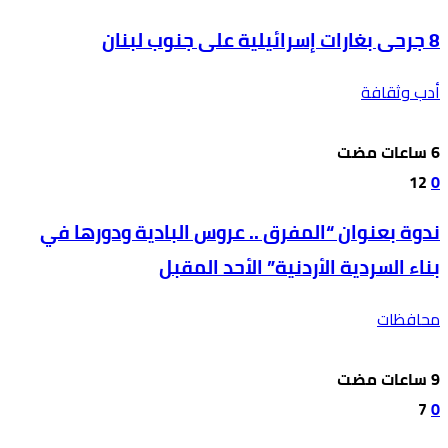
8 جرحى بغارات إسرائيلية على جنوب لبنان
أدب وثقافة
12
0
ندوة بعنوان “المفرق .. عروس البادية ودورها في
بناء السردية الأردنية” الأحد المقبل
محافظات
7
0