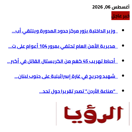
أغسطس 06, 2026
خبر عاجل
وزير الداخلية يزور مركز حدود المدورة ويلتقي أب...
مديرية الأمن العام تحتفي بمرور 104 أعوام على ت...
أحباط تهريب 45 كغم من الكريستال القاتل في أكبر...
شهيد وجريح في غارة إسرائيلية على جنوب لبنان...
“صناعة الأردن” تصدر تقريرا حول تحد...