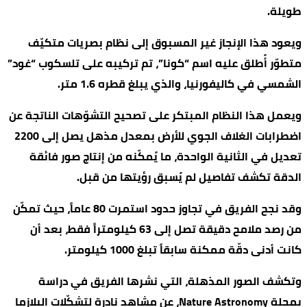
طويلة.
ويعود هذا الإنجاز غير المسبوق إلى نظام بصريات متكيّف
متطوّر أُطلق عليه اسم “كونا”، تم تركيبه على تلسكوب “غود”
الشمسي في كاليفورنيا، والذي يبلغ قطره 1.6 متر.
ويعمل هذا النظام المبتكر على تصحيح التشوّهات الناتجة عن
اضطرابات الغلاف الجوي للأرض بمعدل مذهل يصل إلى 2200
تعديل في الثانية الواحدة، ما يُمكّنه من إنتاج صور فائقة
الدقة تكشف تفاصيل لم يُسبق رؤيتها من قبل.
وقد نجح الفريق في تجاوز حدود استمرت 80 عاماً، حيث تمكّن
من رصد ملامح دقيقة تصل إلى 63 كيلومتراً فقط، بعد أن
كانت أدنى دقّة ممكنة سابقاً تبلغ 1000 كيلومتر.
وتكشف الصور المذهلة، التي نشرها الفريق في دراسة
بمجلة Nature Astronomy، عن مشاهد نادرة لتشكّلات البلازما