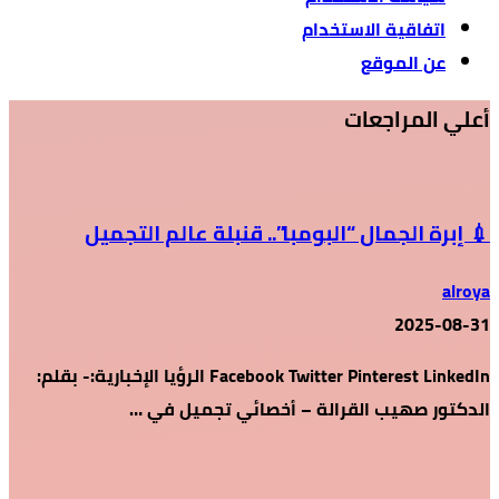
اتفاقية الاستخدام
عن الموقع
أعلي المراجعات
💉 إبرة الجمال “البومبا”.. قنبلة عالم التجميل
alroya
2025-08-31
Facebook Twitter Pinterest LinkedIn الرؤيا الإخبارية:- بقلم:
الدكتور صهيب القرالة – أخصائي تجميل في …