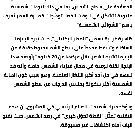
المعقّدة على سطح الشمس، بما في ذلك:نتوءات شمسية
ملتوية تتشكّل في الوقت الفعليتوهّجات قصيرة العمر تُعرف
باسم “الشوائب الشمسية”
ظاهرة غريبة تُسمّى “المطر الإكليلي”، حيث تبرد البلازما
الساخنة وتسقط مجدداً على سطح الشمسخيوط دقيقة من
البلازما تشبه الشعر، يقلّ عرضها عن 20 كيلومتراًويُعدّ هذا
الإنجاز نقلة نوعية في مجال فيزياء الشمس، خاصة وأنه قد
يُسهم في حل أحد أكبر الألغاز العلمية، وهو سبب كون الهالة
الشمسية أكثر سخونة بملايين الدرجات من سطح الشمس
نفسه.
ويؤكد ديرك شميدت، العالم الرئيسي في المشروع، أن هذه
التقنية تمثّل “نقطة تحوّل كبرى” في رصد الشمس، حيث تفتح
الباب أمام اكتشافات غير مسبوقة.