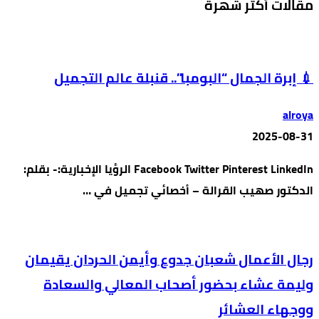
مقالات أكثر شهرة
💉 إبرة الجمال “البومبا”.. قنبلة عالم التجميل
alroya
2025-08-31
Facebook Twitter Pinterest LinkedIn الرؤيا الإخبارية:- بقلم:
الدكتور صهيب القرالة – أخصائي تجميل في …
رجال الأعمال شعبان جدوع وأيمن الحردان يقيمان
وليمة عشاء بحضور أصحاب المعالي والسعادة
ووجهاء العشائر