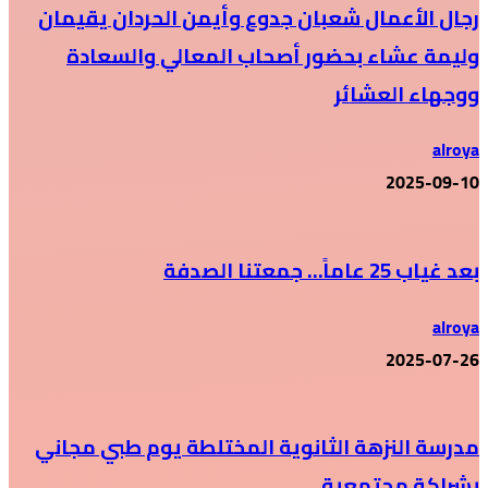
رجال الأعمال شعبان جدوع وأيمن الحردان يقيمان
وليمة عشاء بحضور أصحاب المعالي والسعادة
ووجهاء العشائر
alroya
2025-09-10
بعد غياب 25 عاماً… جمعتنا الصدفة
alroya
2025-07-26
مدرسة النزهة الثانوية المختلطة يوم طبي مجاني
بشراكة مجتمعية