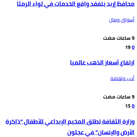
محافظ إربد يتفقد واقع الخدمات في لواء الرمثا
أسواق ومال
19
0
ارتفاع أسعار الذهب عالميا
أدب وثقافة
15
0
وزارة الثقافة تطلق المخيم الإبداعي للأطفال “ذاكرة
الأرض والإنسان” في عجلون