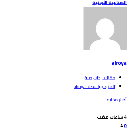
الصناعية الأردنية
alroya
‫مقالات ذات صلة‬
‫‫المزيد بواسطة‬ ‬ alroya
أخبار محليه
4
0