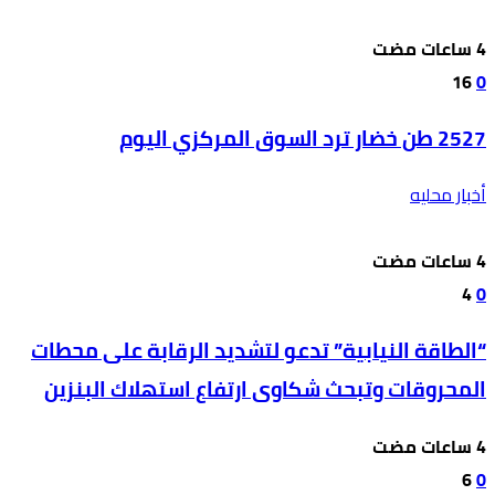
16
0
2527 طن خضار ترد السوق المركزي اليوم
أخبار محليه
4
0
“الطاقة النيابية” تدعو لتشديد الرقابة على محطات
المحروقات وتبحث شكاوى ارتفاع استهلاك البنزين
6
0