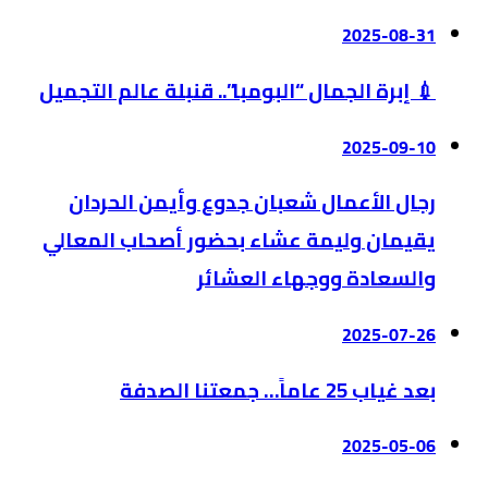
2025-08-31
💉 إبرة الجمال “البومبا”.. قنبلة عالم التجميل
2025-09-10
رجال الأعمال شعبان جدوع وأيمن الحردان
يقيمان وليمة عشاء بحضور أصحاب المعالي
والسعادة ووجهاء العشائر
2025-07-26
بعد غياب 25 عاماً… جمعتنا الصدفة
2025-05-06