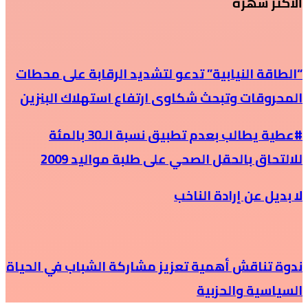
الأكثر شهرة
“الطاقة النيابية” تدعو لتشديد الرقابة على محطات
المحروقات وتبحث شكاوى ارتفاع استهلاك البنزين
#عطية يطالب بعدم تطبيق نسبة الـ30 بالمئة
للالتحاق بالحقل الصحي على طلبة مواليد 2009
لا بديل عن إرادة الناخب
ندوة تناقش أهمية تعزيز مشاركة الشباب في الحياة
السياسية والحزبية