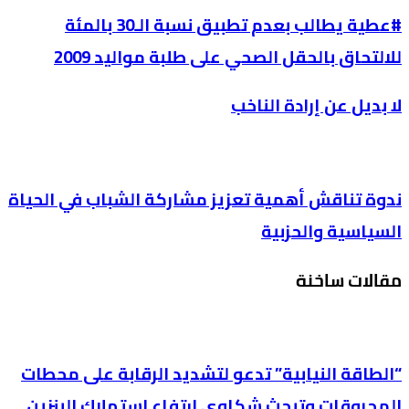
#عطية يطالب بعدم تطبيق نسبة الـ30 بالمئة
للالتحاق بالحقل الصحي على طلبة مواليد 2009
لا بديل عن إرادة الناخب
ندوة تناقش أهمية تعزيز مشاركة الشباب في الحياة
السياسية والحزبية
مقالات ساخنة
“الطاقة النيابية” تدعو لتشديد الرقابة على محطات
المحروقات وتبحث شكاوى ارتفاع استهلاك البنزين