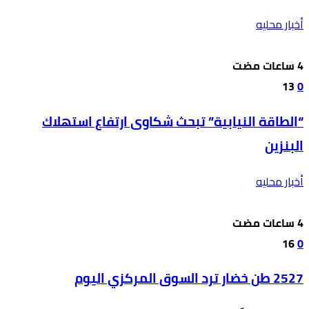
أخبار محليه
13
0
“الطاقة النيابية” تبحث شكاوى ارتفاع استهلاك
البنزين
أخبار محليه
16
0
2527 طن خضار ترد السوق المركزي اليوم