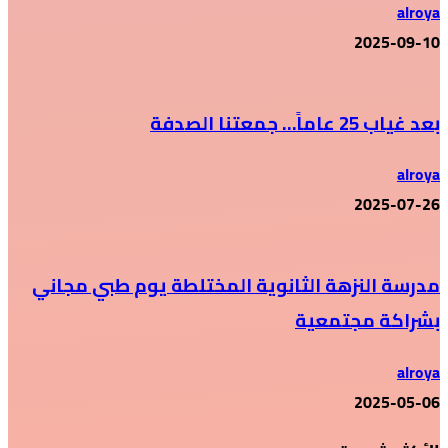
alroya
2025-09-10
بعد غياب 25 عاماً… جمعتنا الصدفة
alroya
2025-07-26
مدرسة النزهة الثانوية المختلطة يوم طبي مجاني
بشراكة مجتمعية
alroya
2025-05-06