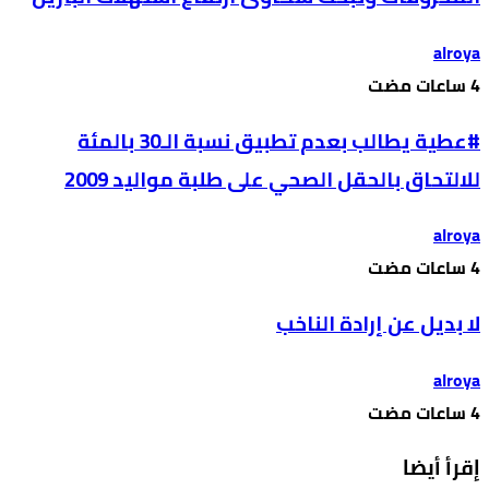
alroya
#عطية يطالب بعدم تطبيق نسبة الـ30 بالمئة
للالتحاق بالحقل الصحي على طلبة مواليد 2009
alroya
لا بديل عن إرادة الناخب
alroya
إقرأ أيضا