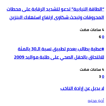
“الطاقة النيابية” تدعو لتشديد الرقابة على محطات
المحروقات وتبحث شكاوى ارتفاع استهلاك البنزين
6
0
#عطية يطالب بعدم تطبيق نسبة الـ30 بالمئة
للالتحاق بالحقل الصحي على طلبة مواليد 2009
3
0
لا بديل عن إرادة الناخب
أخبار محليه