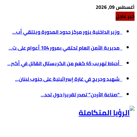
أغسطس 09, 2026
خبر عاجل
وزير الداخلية يزور مركز حدود المدورة ويلتقي أب...
مديرية الأمن العام تحتفي بمرور 104 أعوام على ت...
أحباط تهريب 45 كغم من الكريستال القاتل في أكبر...
شهيد وجريح في غارة إسرائيلية على جنوب لبنان...
“صناعة الأردن” تصدر تقريرا حول تحد...