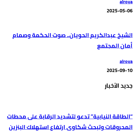
alroya
2025-05-06
الشيخ عبدالكريم الحويان.. صوت الحكمة وصمام
أمان المجتمع
alroya
2025-09-10
جديد الأخبار
“الطاقة النيابية” تدعو لتشديد الرقابة على محطات
المحروقات وتبحث شكاوى ارتفاع استهلاك البنزين