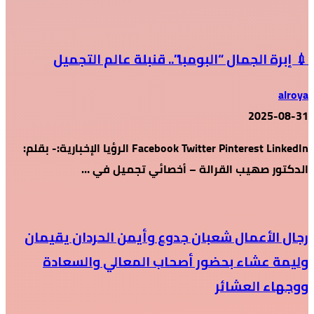
💉 إبرة الجمال “البومبا”.. قنبلة عالم التجميل
alroya
2025-08-31
Facebook Twitter Pinterest LinkedIn الرؤيا الإخبارية:- بقلم:
الدكتور صهيب القرالة – أخصائي تجميل في …
رجال الأعمال شعبان جدوع وأيمن الحردان يقيمان
وليمة عشاء بحضور أصحاب المعالي والسعادة
ووجهاء العشائر