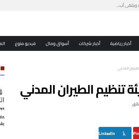
ويلتقي أب...
ب لبنان...
أخبار رياضية
أخبار شركات
أسواق ومال
فيديو منوع
الم
لطيران المدني
يئة تنظيم الطيران المدني
💉
ال
oya
بقل
LinkedIn
Pin