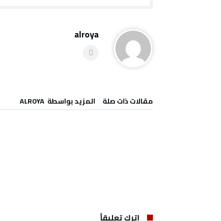
alroya
‫مقالات ذات صلة‬
‫‫المزيد بواسطة‬ ‬ ALROYA
اترك تعليقاً