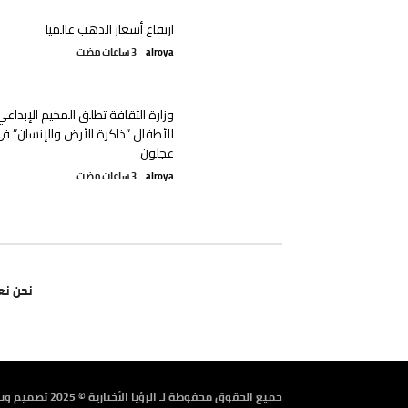
ارتفاع أسعار الذهب عالميا
alroya
وزارة الثقافة تطلق المخيم الإبداعي
للأطفال “ذاكرة الأرض والإنسان” ف
عجلون
alroya
نحن نع
جميع الحقوق محفوظة لـ الرؤيا الأخبارية © 2025 تصميم وبرمجة