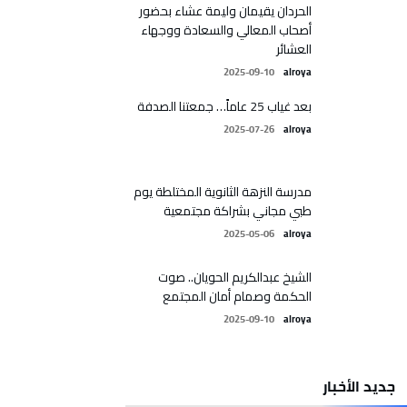
الحردان يقيمان وليمة عشاء بحضور
أصحاب المعالي والسعادة ووجهاء
العشائر
2025-09-10
alroya
بعد غياب 25 عاماً… جمعتنا الصدفة
2025-07-26
alroya
مدرسة النزهة الثانوية المختلطة يوم
طبي مجاني بشراكة مجتمعية
2025-05-06
alroya
الشيخ عبدالكريم الحويان.. صوت
الحكمة وصمام أمان المجتمع
2025-09-10
alroya
جديد الأخبار