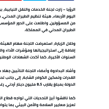
الرؤيا – زارت لجنة الخدمات والنقل النيابية، ب
اليوم الأربعاء، هيئة تنظيم الطيران المدن
من المسؤولين، واطلعت على الدور المؤسسي
الطيران المدني في المملكة.
وخلال الزيارة، استعرضت اللجنة مهام الهيئة
إضافة إلى استراتيجياتها ومؤشرات الأداء وال
السنوات الأخيرة، كما أكدت الشهادات الوطنية
وأشاد البدادوة وأعضاء اللجنة النائبين جهاد 
الدولة بمبلغ يقارب 8.5 مليون دينار أردني، رغم التحديات الجيوسياسية الإقليمية.
كما ناقشوا أبرز التحديات التي تواجه قطاع
تعزيز معايير السلامة والأمن البيئي بما يتوا