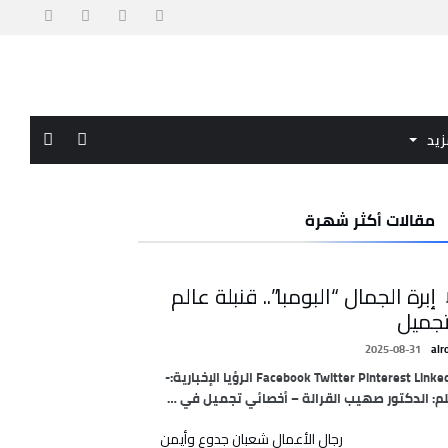
زيد
مقالات أكثر شهرة
 إبرة الجمال “البومبا”.. قنبلة عالم
تجميل
2025-08-31
alr
Facebook Twitter Pinterest LinkedIn الرؤيا الإخبارية:-
م: الدكتور صهيب القرالة – أخصائي تجميل في …
رجال الأعمال شعبان جدوع وأيمن