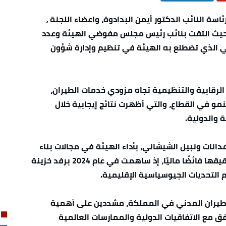
رئاسة النائب الدكتور أيمن البدادوة، واعضاء اللجنة ،
ي، حيث التقت بنائب رئيس مجلس مفوضي الهيئة وعدد
 الذي تضطلع به الهيئة في تنظيم وإدارة شؤون
 الرقابية والتنظيمية تجاه مزودي خدمات الطيران،
نمو في القطاع، والتي أظهرت نتائج إيجابية خلال
 والدولية.
مدانات ونبيل الشيشاني، بأداء الهيئة في مجالات بناء
القدرات وتمكين الكوادر الشابة، إلى جانب تحقيقها فائضًا ماليًا، إذ ساهمت في عام 2024 برفد خزينة
 الطيران المدني في المملكة، مشددين على أهمية
فق مع الاتفاقيات الدولية والممارسات العالمية