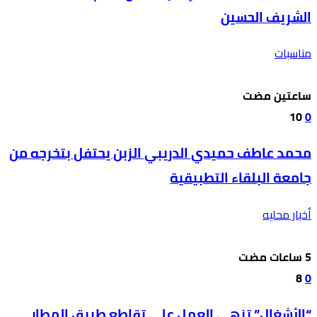
الشريف الحسين
مناسبات
‫‫‫‏‫ساعتين مضت‬
10
0
محمد عاطف حميدي الدريبي الزبن يحتفل بتخرجه من
جامعة البلقاء التطبيقية
أخبار محليه
8
0
“الأشغال” تنهي العمل على تقاطع طريق المطار