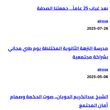
بعد غياب 25 عاماً… جمعتنا الصدفة
alroya
2025-07-26
مدرسة النزهة الثانوية المختلطة يوم طبي مجاني
بشراكة مجتمعية
alroya
2025-05-06
الشيخ عبدالكريم الحويان.. صوت الحكمة وصمام
أمان المجتمع