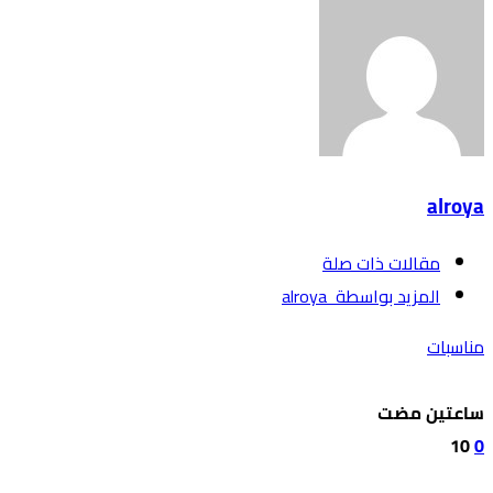
alroya
‫مقالات ذات صلة‬
‫‫المزيد بواسطة‬ ‬ alroya
مناسبات
‫‫‫‏‫ساعتين مضت‬
10
0