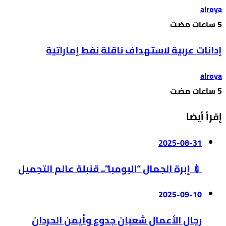
alroya
إدانات عربية لاستهداف ناقلة نفط إماراتية
alroya
إقرأ أيضا
2025-08-31
💉 إبرة الجمال “البومبا”.. قنبلة عالم التجميل
2025-09-10
رجال الأعمال شعبان جدوع وأيمن الحردان