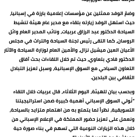
وضمّ الوفد ممثلين عن مؤسسات إعلامية بارزة في إسبانيا،
حيث استهل الوفد زيارته بلقاء مع مدير عام هيئة تنشيط
السياحة الدكتور عبد الرزاق عربيات، ونائب المدير العام وائل
الروسان، كما التقى رئيس لجنة السياحة والتراث في مجلس
الأعيان العين ميشيل نزال، والأمين العام لوزارة السياحة والآثار
الدكتور فادي بلعاوي، حيث تم خلال اللقاءات بحث آفاق
التعاون السياحي مع السوق الإسبانية، وسبل تعزيز التبادل
الثقافي بين البلدين.
وبحسب بيان للهيئة، اليوم الثلاثاء، قال عربيات خلال اللقاء
“نُولي السوق الإسباني أهمية كبيرة ضمن استراتيجيتنا
التسويقية، نظراً لما يتمتع به من اهتمام متزايد بالسياحة،
ونعمل على تعزيز حضور المملكة في الإعلام الإسباني من
خلال هذه الزيارات النوعية التي تسهم في بناء صورة حية