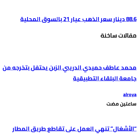
88.6 دينار سعر الذهب عيار 21 بالسوق المحلية
مقالات ساخنة
محمد عاطف حميدي الدريبي الزبن يحتفل بتخرجه من
جامعة البلقاء التطبيقية
alroya
‫‫‫‏‫ساعتين مضت‬
“الأشغال” تنهي العمل على تقاطع طريق المطار