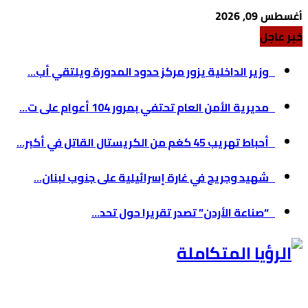
أغسطس 09, 2026
خبر عاجل
وزير الداخلية يزور مركز حدود المدورة ويلتقي أب...
مديرية الأمن العام تحتفي بمرور 104 أعوام على ت...
أحباط تهريب 45 كغم من الكريستال القاتل في أكبر...
شهيد وجريح في غارة إسرائيلية على جنوب لبنان...
“صناعة الأردن” تصدر تقريرا حول تحد...