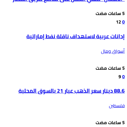
12
0
إدانات عربية لاستهداف ناقلة نفط إماراتية
أسواق ومال
9
0
88.6 دينار سعر الذهب عيار 21 بالسوق المحلية
فلسطين