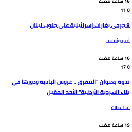
11
0
8 جرحى بغارات إسرائيلية على جنوب لبنان
أدب وثقافة
17
0
ندوة بعنوان “المفرق .. عروس البادية ودورها في
بناء السردية الأردنية” الأحد المقبل
محافظات