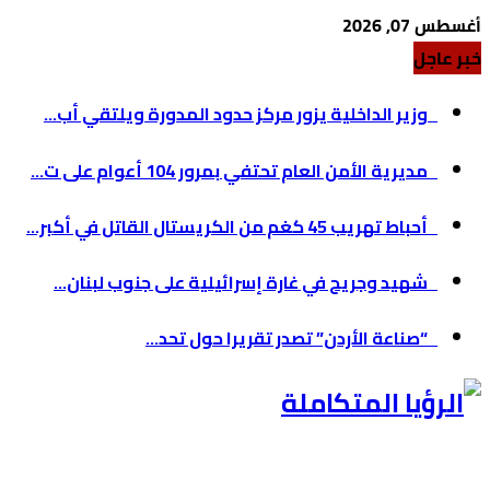
أغسطس 07, 2026
خبر عاجل
وزير الداخلية يزور مركز حدود المدورة ويلتقي أب...
مديرية الأمن العام تحتفي بمرور 104 أعوام على ت...
أحباط تهريب 45 كغم من الكريستال القاتل في أكبر...
شهيد وجريح في غارة إسرائيلية على جنوب لبنان...
“صناعة الأردن” تصدر تقريرا حول تحد...