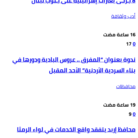
8 جرحى بغارات إسرائيلية على جنوب لبنان
أدب وثقافة
17
0
ندوة بعنوان “المفرق .. عروس البادية ودورها في
بناء السردية الأردنية” الأحد المقبل
محافظات
9
0
محافظ إربد يتفقد واقع الخدمات في لواء الرمثا