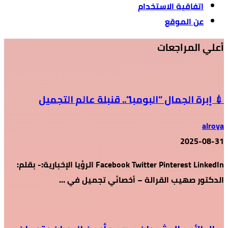
اتفاقية الاستخدام
عن الموقع
أعلي المراجعات
💉 إبرة الجمال “البومبا”.. قنبلة عالم التجميل
alroya
2025-08-31
Facebook Twitter Pinterest LinkedIn الرؤيا الإخبارية:- بقلم:
الدكتور صهيب القرالة – أخصائي تجميل في …