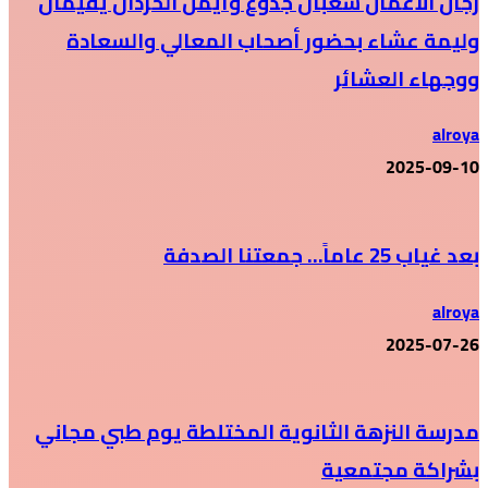
رجال الأعمال شعبان جدوع وأيمن الحردان يقيمان
وليمة عشاء بحضور أصحاب المعالي والسعادة
ووجهاء العشائر
alroya
2025-09-10
بعد غياب 25 عاماً… جمعتنا الصدفة
alroya
2025-07-26
مدرسة النزهة الثانوية المختلطة يوم طبي مجاني
بشراكة مجتمعية