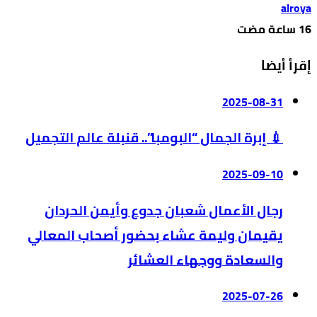
alroya
إقرأ أيضا
2025-08-31
💉 إبرة الجمال “البومبا”.. قنبلة عالم التجميل
2025-09-10
رجال الأعمال شعبان جدوع وأيمن الحردان
يقيمان وليمة عشاء بحضور أصحاب المعالي
والسعادة ووجهاء العشائر
2025-07-26