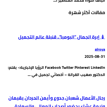
الباشا اللواء محمد المناصير أ…
مقالات أكثر شهرة
💉 إبرة الجمال “البومبا”.. قنبلة عالم التجميل
alroya
2025-08-31
Facebook Twitter Pinterest LinkedIn الرؤيا الإخبارية:- بقلم:
الدكتور صهيب القرالة – أخصائي تجميل في …
رجال الأعمال شعبان جدوع وأيمن الحردان يقيمان
وليمة عشاء بحضور أصحاب المعالي والسعادة