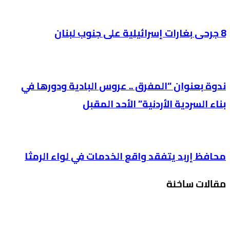
8 جرحى بغارات إسرائيلية على جنوب لبنان
ندوة بعنوان “المفرق .. عروس البادية ودورها في
بناء السردية الأردنية” الأحد المقبل
محافظ إربد يتفقد واقع الخدمات في لواء الرمثا
مقالات ساخنة