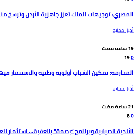
المصري: توجيهات الملك تعزز جاهزية الأردن وترسخ من
أخبار محليه
19
0
المحارمة: تمكين الشباب أولوية وطنية والاستثمار في
أخبار محليه
8
0
الأندية الصيفية وبرنامج “بصمة” بالعقبة… استثمار ل