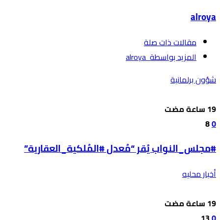
alroya
‫مقالات ذات صلة‬
‫‫المزيد بواسطة‬ ‬ alroya
شؤون برلمانية
8
0
#مجلس_النواب يُقر “مُعدل #المُلكية_العقارية”
أخبار محليه
13
0