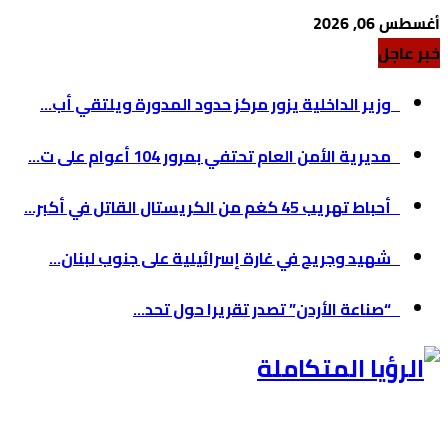
أغسطس 06, 2026
خبر عاجل
وزير الداخلية يزور مركز حدود المدورة ويلتقي أب...
مديرية الأمن العام تحتفي بمرور 104 أعوام على ت...
أحباط تهريب 45 كغم من الكريستال القاتل في أكبر...
شهيد وجريح في غارة إسرائيلية على جنوب لبنان...
“صناعة الأردن” تصدر تقريرا حول تحد...