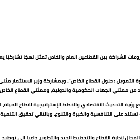
عات الشراكة بين القطاعين العام والخاص تمثل نهجًا تشاركيًا يعزز
ة التمويل : حلول القطاع الخاص”، وبمشاركة وزير الاستثمار مث
د من ممثلي الجهات الحكومية والدولية، وممثلي القطاع الخاص.
 مع رؤية التحديث الاقتصادي والخطط الإستراتيجية لقطاع المي
تستند على التنافسية والخبرة والتنوع، وبالتالي تحقيق التنمية
المجال لإدارة القطاع والتخطيط الجيد والتطوير، داعيا إلى توط