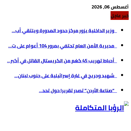
أغسطس 06, 2026
خبر عاجل
وزير الداخلية يزور مركز حدود المدورة ويلتقي أب...
مديرية الأمن العام تحتفي بمرور 104 أعوام على ت...
أحباط تهريب 45 كغم من الكريستال القاتل في أكبر...
شهيد وجريح في غارة إسرائيلية على جنوب لبنان...
“صناعة الأردن” تصدر تقريرا حول تحد...