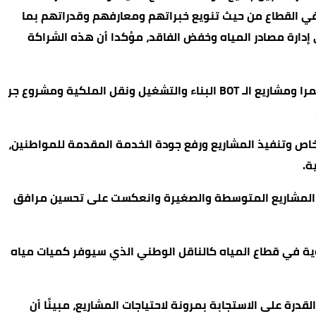
في القطاع من حيث تنويع خبراتهم ومعارفهم وقدراتهم بما
 إدارة مصادر المياه وخفض الفاقد، مؤكدا أن هذه الشراكة
واستعرض أبوالسعود مبادرات الشراكة مع القطاع الخاص، خاصة في تأمين التمويل اللازم لتنفيذ المشاريع مثل محطة الخربة السمرا ومشاريع الـ BOT البناء والتشغيل ونقل الملكية ومشروع جر
 إدخال مفاهيم القطاع الخاص وتنفيذ المشاريع ورفع جودة الخدمة المقدمة للمواطنين،
فيذ المشاريع المتوسطة والصغيرة وانعكست على تحسين مرافق
حيوية في قطاع المياه كالناقل الوطني الذي سيوفر كميات مياه
درة على الاستجابة بمرونة لاحتياجات المشاريع، مبينًا أن