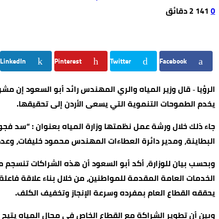
0
141
2 ‫دقائق‬
LinkedIn
Pinterest
Twitter
Facebook
الرؤيا ‐ قال وزير المياه والري المهندس رائد أبو السعود إن مشرو
يخدم الطموحات التنموية التي يسعى الأردن إلى تحقيقها.
جاء ذلك خلال ورشة عمل نظمتها وزارة المياه بعنوان : “سد فجو
البطاينة، ومدير دائرة العطاءات المهندس محمود خليفات، وعد
وبحسب بيان للوزارة، أكد أبو السعود أن هذه الشراكات تنسجم
الخدمات العامة المقدمة للمواطنين، من خلال بناء علاقة فاعلة 
يحققه القطاع العام بمفرده وسرعة الإنجاز وتخفيف الكلف.
وبين أن تطوير الشراكة مع القطاع الخاص في مجال المياه يتيح 