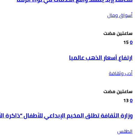
أسواق ومال
‫‫‫‏‫ساعتين مضت‬
15
0
ارتفاع أسعار الذهب عالميا
أدب وثقافة
‫‫‫‏‫ساعتين مضت‬
13
0
وزارة الثقافة تطلق المخيم الإبداعي للأطفال “ذاكرة ا
الطقس