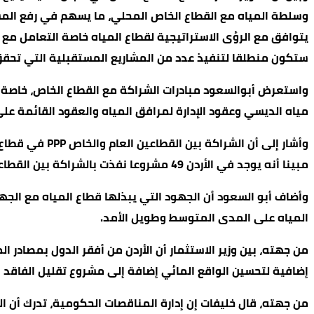
وسلطة المياه مع القطاع الخاص المحلي، ما يسهم في رفع المس
يتوافق مع الرؤى الاستراتيجية لقطاع المياه خاصة التعامل مع ا
ستكون منطلقا لتنفيذ عدد من المشاريع المستقبلية التي تحقق
مياه الديسي وعقود الإدارة لمرافق المياه والعقود القائمة على
وأشار إلى أن 
مبينا أنه يوجد في الأردن 49 مشروعا نفذت بالشراكة بين القطاعين، حققت نتائج ملموسة في خفض الكلف وإيجاد فرص استثمارية.
وأضاف أبو السعود أن الجهود التي يبذلها قطاع المياه مع ال
المياه على المدى المتوسط وطويل الأمد.
من جهته، بين وزير الاستثمار أن الأردن من أفقر الدول بمصادر 
إضافية لتحسين الواقع المائي إضافة إلى مشروع تقليل الفاقد ا
من جهته، قال خليفات إن إدارة المناقصات الحكومية، تدرك أن الش