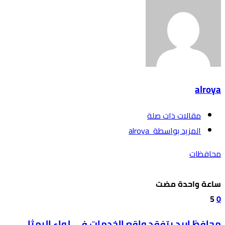
alroya
‫مقالات ذات صلة‬
‫‫المزيد بواسطة‬ ‬ alroya
محافظات
‫‫‫‏‫ساعة واحدة مضت‬
5
0
محافظ إربد يتفقد واقع الخدمات في لواء الرمثا