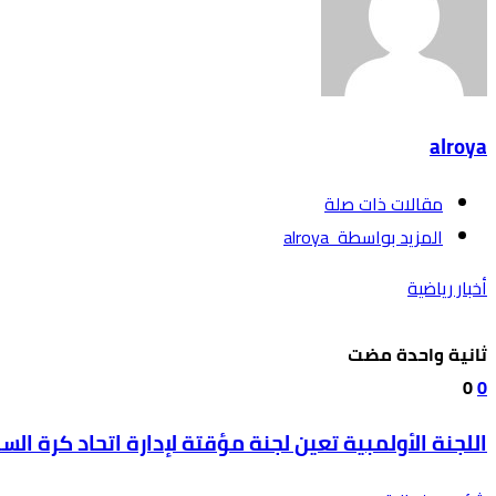
alroya
‫مقالات ذات صلة‬
‫‫المزيد بواسطة‬ ‬ alroya
أخبار رياضية
‫‫‫‏‫ثانية واحدة مضت‬
0
0
اللجنة الأولمبية تعين لجنة مؤقتة لإدارة اتحاد كرة الس