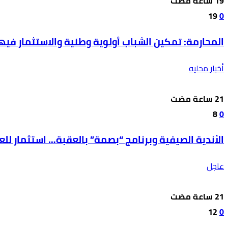
19
0
المحارمة: تمكين الشباب أولوية وطنية والاستثمار في
أخبار محليه
8
0
الأندية الصيفية وبرنامج “بصمة” بالعقبة… استثمار ل
عاجل
12
0