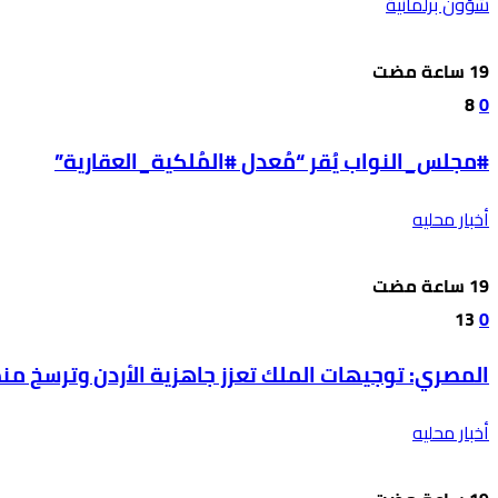
شؤون برلمانية
8
0
#مجلس_النواب يُقر “مُعدل #المُلكية_العقارية”
أخبار محليه
13
0
المصري: توجيهات الملك تعزز جاهزية الأردن وترسخ من
أخبار محليه