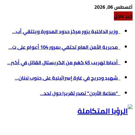
أغسطس 06, 2026
خبر عاجل
وزير الداخلية يزور مركز حدود المدورة ويلتقي أب...
مديرية الأمن العام تحتفي بمرور 104 أعوام على ت...
أحباط تهريب 45 كغم من الكريستال القاتل في أكبر...
شهيد وجريح في غارة إسرائيلية على جنوب لبنان...
“صناعة الأردن” تصدر تقريرا حول تحد...