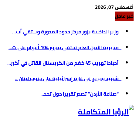
أغسطس 07, 2026
خبر عاجل
وزير الداخلية يزور مركز حدود المدورة ويلتقي أب...
مديرية الأمن العام تحتفي بمرور 104 أعوام على ت...
أحباط تهريب 45 كغم من الكريستال القاتل في أكبر...
شهيد وجريح في غارة إسرائيلية على جنوب لبنان...
“صناعة الأردن” تصدر تقريرا حول تحد...