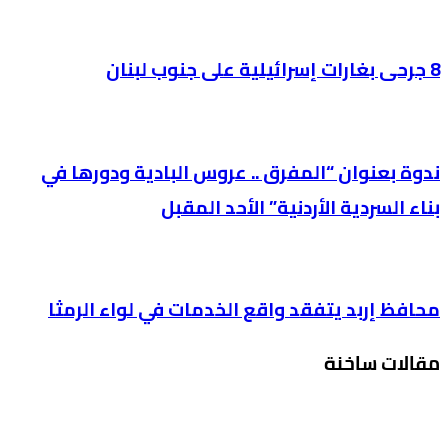
8 جرحى بغارات إسرائيلية على جنوب لبنان
ندوة بعنوان “المفرق .. عروس البادية ودورها في
بناء السردية الأردنية” الأحد المقبل
محافظ إربد يتفقد واقع الخدمات في لواء الرمثا
مقالات ساخنة