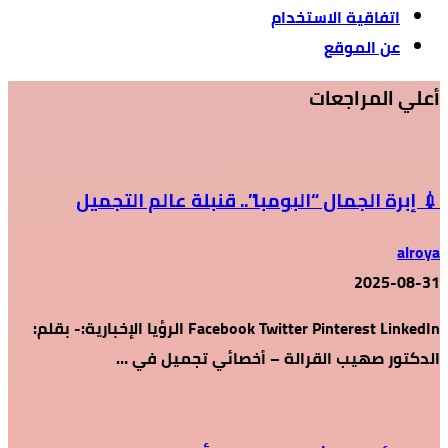
اتفاقية الاستخدام
عن الموقع
أعلي المراجعات
💉 إبرة الجمال “البومبا”.. قنبلة عالم التجميل
alroya
2025-08-31
Facebook Twitter Pinterest LinkedIn الرؤيا الإخبارية:- بقلم:
الدكتور صهيب القرالة – أخصائي تجميل في …