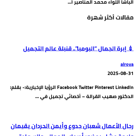
الباشا اللواء محمد المناصير أ…
مقالات أكثر شهرة
💉 إبرة الجمال “البومبا”.. قنبلة عالم التجميل
alroya
2025-08-31
Facebook Twitter Pinterest LinkedIn الرؤيا الإخبارية:- بقلم:
الدكتور صهيب القرالة – أخصائي تجميل في …
رجال الأعمال شعبان جدوع وأيمن الحردان يقيمان