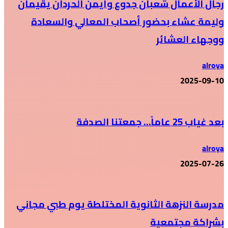
رجال الأعمال شعبان جدوع وأيمن الحردان يقيمان
وليمة عشاء بحضور أصحاب المعالي والسعادة
ووجهاء العشائر
alroya
2025-09-10
بعد غياب 25 عاماً… جمعتنا الصدفة
alroya
2025-07-26
مدرسة النزهة الثانوية المختلطة يوم طبي مجاني
بشراكة مجتمعية