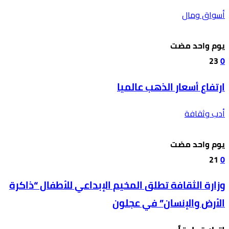
أسواق ومال
‫‫‫‏‫يوم واحد مضت‬
23
0
ارتفاع أسعار الذهب عالميا
أدب وثقافة
‫‫‫‏‫يوم واحد مضت‬
21
0
وزارة الثقافة تطلق المخيم الإبداعي للأطفال “ذاكرة
الأرض والإنسان” في عجلون