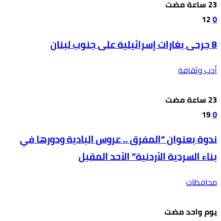
12
0
8 جرحى بغارات إسرائيلية على جنوب لبنان
أدب وثقافة
19
0
ندوة بعنوان “المفرق .. عروس البادية ودورها في
بناء السردية الأردنية” الأحد المقبل
محافظات
‫‫‫‏‫يوم واحد مضت‬