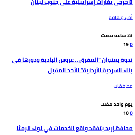
8 جرحى بغارات إسرائيلية على جنوب لبنان
أدب وثقافة
19
0
ندوة بعنوان “المفرق .. عروس البادية ودورها في
بناء السردية الأردنية” الأحد المقبل
محافظات
‫‫‫‏‫يوم واحد مضت‬
10
0
محافظ إربد يتفقد واقع الخدمات في لواء الرمثا