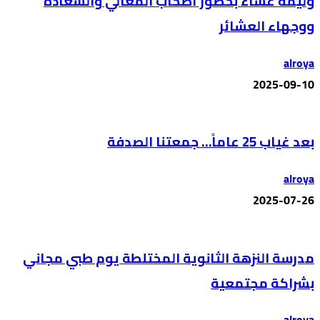
وليمة عشاء بحضور أصحاب المعالي والسعادة
ووجهاء العشائر
alroya
2025-09-10
بعد غياب 25 عاماً… جمعتنا الصدفة
alroya
2025-07-26
مدرسة النزهة الثانوية المختلطة يوم طبي مجاني
بشراكة مجتمعية
alroya