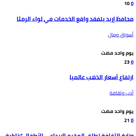
10
0
محافظ إربد يتفقد واقع الخدمات في لواء الرمثا
أسواق ومال
‫‫‫‏‫يوم واحد مضت‬
23
0
ارتفاع أسعار الذهب عالميا
أدب وثقافة
‫‫‫‏‫يوم واحد مضت‬
21
0
وزارة الثقافة تطلق المخيم الإبداعي للأطفال “ذاكرة