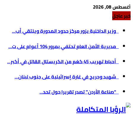
أغسطس 08, 2026
خبر عاجل
وزير الداخلية يزور مركز حدود المدورة ويلتقي أب...
مديرية الأمن العام تحتفي بمرور 104 أعوام على ت...
أحباط تهريب 45 كغم من الكريستال القاتل في أكبر...
شهيد وجريح في غارة إسرائيلية على جنوب لبنان...
“صناعة الأردن” تصدر تقريرا حول تحد...