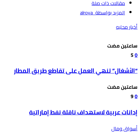
‫مقالات ذات صلة‬
‫‫المزيد بواسطة‬ ‬ alroya
أخبار محليه
‫‫‫‏‫ساعتين مضت‬
5
0
“الأشغال” تنهي العمل على تقاطع طريق المطار
‫‫‫‏‫ساعتين مضت‬
9
0
إدانات عربية لاستهداف ناقلة نفط إماراتية
أسواق ومال