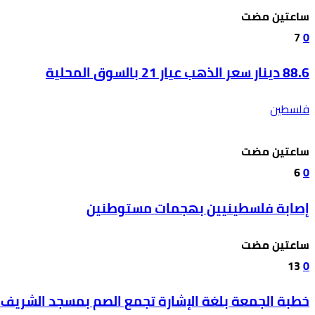
‫‫‫‏‫ساعتين مضت‬
7
0
88.6 دينار سعر الذهب عيار 21 بالسوق المحلية
فلسطين
‫‫‫‏‫ساعتين مضت‬
6
0
إصابة فلسطينيين بهجمات مستوطنين
‫‫‫‏‫ساعتين مضت‬
13
0
خطبة الجمعة بلغة الإشارة تجمع الصم بمسجد الشريف 