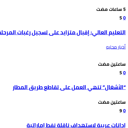
5
0
التعليم العالي: إقبال متزايد على تسجيل رغبات المرحلة
أخبار محليه
‫‫‫‏‫ساعتين مضت‬
5
0
“الأشغال” تنهي العمل على تقاطع طريق المطار
‫‫‫‏‫ساعتين مضت‬
9
0
إدانات عربية لاستهداف ناقلة نفط إماراتية