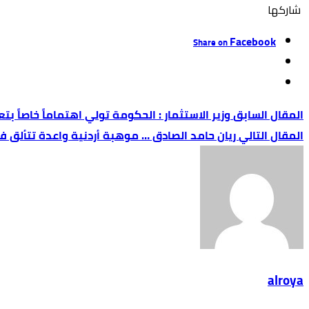
‫‫ شاركها‬
Facebook
Share on
وزير الاستثمار : الحكومة تولي اهتماماً خاصاً بت
ريان حامد الصادق … موهبة أردنية واعدة تتألق في
alroya