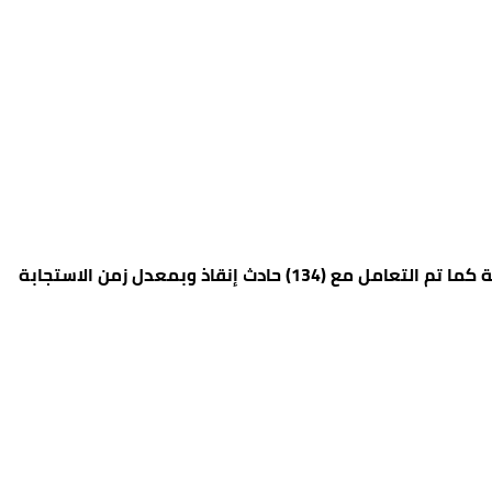
الرؤيا – تعاملت مديرية الدفاع المدني خلال الــ 24 ساعة الماضية مع (1395) حالة إسعافية وبمعدل زمن الاستجابة (7:36) دقيقة كما تم التعامل مع (134) حادث إنقاذ وبمعدل زمن الاستجابة