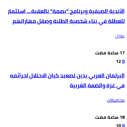
الأندية الصيفية وبرنامج “بصمة” بالعقبة… استثمار
للعطلة في بناء شخصية الطلبة وصقل مهاراتهم
عاجل
12
0
البرلمان العربي يدين تصعيد كيان الاحتلال لجرائمه
في غزة والضفة الغربية
محافظات
10
0