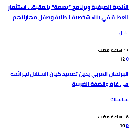
الأندية الصيفية وبرنامج “بصمة” بالعقبة… استثمار
للعطلة في بناء شخصية الطلبة وصقل مهاراتهم
عاجل
12
0
البرلمان العربي يدين تصعيد كيان الاحتلال لجرائمه
في غزة والضفة الغربية
محافظات
10
0