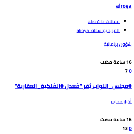
alroya
‫مقالات ذات صلة‬
‫‫المزيد بواسطة‬ ‬ alroya
شؤون برلمانية
7
0
#مجلس_النواب يُقر “مُعدل #المُلكية_العقارية”
أخبار محليه
13
0