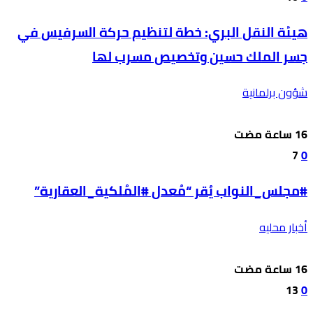
هيئة النقل البري: خطة لتنظيم حركة السرفيس في
جسر الملك حسين وتخصيص مسرب لها
شؤون برلمانية
7
0
#مجلس_النواب يُقر “مُعدل #المُلكية_العقارية”
أخبار محليه
13
0