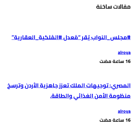
مقالات ساخنة
#مجلس_النواب يُقر “مُعدل #المُلكية_العقارية”
alroya
المصري: توجيهات الملك تعزز جاهزية الأردن وترسخ
منظومة الأمن الغذائي والطاقة.
alroya