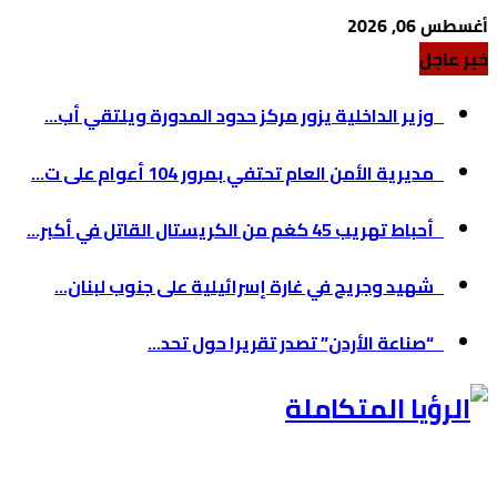
أغسطس 06, 2026
خبر عاجل
وزير الداخلية يزور مركز حدود المدورة ويلتقي أب...
مديرية الأمن العام تحتفي بمرور 104 أعوام على ت...
أحباط تهريب 45 كغم من الكريستال القاتل في أكبر...
شهيد وجريح في غارة إسرائيلية على جنوب لبنان...
“صناعة الأردن” تصدر تقريرا حول تحد...