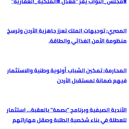
#مجلس_النواب يُقر “مُعدل #المُلكية_العقارية”
المصري: توجيهات الملك تعزز جاهزية الأردن وترسخ
منظومة الأمن الغذائي والطاقة.
المحارمة: تمكين الشباب أولوية وطنية والاستثمار
فيهم ضمانة لمستقبل الأردن
الأندية الصيفية وبرنامج “بصمة” بالعقبة… استثمار
للعطلة في بناء شخصية الطلبة وصقل مهاراتهم