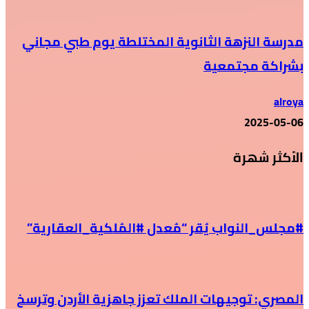
مدرسة النزهة الثانوية المختلطة يوم طبي مجاني
بشراكة مجتمعية
alroya
2025-05-06
الأكثر شهرة
#مجلس_النواب يُقر “مُعدل #المُلكية_العقارية”
المصري: توجيهات الملك تعزز جاهزية الأردن وترسخ