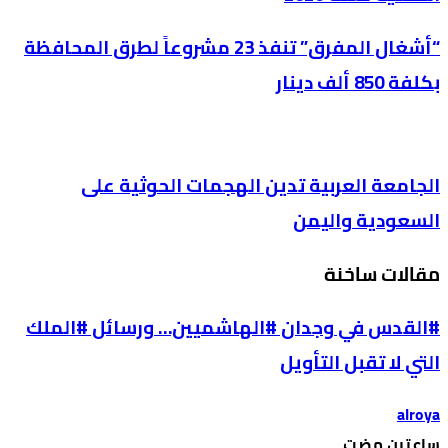
“أشغال المفرق” تنفذ 23 مشروعاً لطرق المحافظة
بكلفة 850 ألف دينار
الجامعة العربية تدين الهجمات الحوثية على
السعودية واليمن
مقالات ساخنة
#القدس في وجدان #الهاشميين… ورسائل #الملك
التي لا تقبل التأويل
alroya
‫‫‫‏‫ساعتين مضت‬