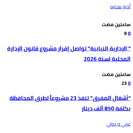
أخبار محليه
‫‫‫‏‫ساعتين مضت‬
9
0
” الإدارية النيابية” تواصل إقرار مشروع قانون الإدارة
المحلية لسنة 2026
‫‫‫‏‫ساعتين مضت‬
23
0
“أشغال المفرق” تنفذ 23 مشروعاً لطرق المحافظة
بكلفة 850 ألف دينار
عربي و دولي