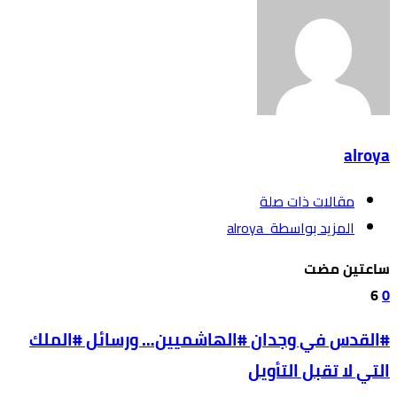
alroya
‫مقالات ذات صلة‬
‫‫المزيد بواسطة‬ ‬ alroya
‫‫‫‏‫ساعتين مضت‬
6
0
#القدس في وجدان #الهاشميين… ورسائل #الملك
التي لا تقبل التأويل