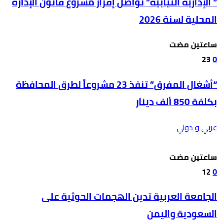
” الإدارية النيابية” تواصل إقرار مشروع قانون الإدارة
المحلية لسنة 2026
‫‫‫‏‫ساعتين مضت‬
23
0
“أشغال المفرق” تنفذ 23 مشروعاً لطرق المحافظة
بكلفة 850 ألف دينار
عربي و دولي
‫‫‫‏‫ساعتين مضت‬
12
0
الجامعة العربية تدين الهجمات الحوثية على
السعودية واليمن