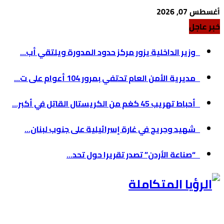
أغسطس 07, 2026
خبر عاجل
وزير الداخلية يزور مركز حدود المدورة ويلتقي أب...
مديرية الأمن العام تحتفي بمرور 104 أعوام على ت...
أحباط تهريب 45 كغم من الكريستال القاتل في أكبر...
شهيد وجريح في غارة إسرائيلية على جنوب لبنان...
“صناعة الأردن” تصدر تقريرا حول تحد...