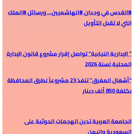
#القدس في وجدان #الهاشميين… ورسائل #الملك
التي لا تقبل التأويل
” الإدارية النيابية” تواصل إقرار مشروع قانون الإدارة
المحلية لسنة 2026
“أشغال المفرق” تنفذ 23 مشروعاً لطرق المحافظة
بكلفة 850 ألف دينار
الجامعة العربية تدين الهجمات الحوثية على
السعودية واليمن