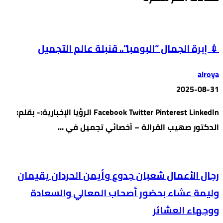
💉 إبرة الجمال “البومبا”.. قنبلة عالم التجميل
alroya
2025-08-31
Facebook Twitter Pinterest LinkedIn الرؤيا الإخبارية:- بقلم:
الدكتور صهيب القرالة – أخصائي تجميل في …
رجال الأعمال شعبان جدوع وأيمن الحردان يقيمان
وليمة عشاء بحضور أصحاب المعالي والسعادة
ووجهاء العشائر