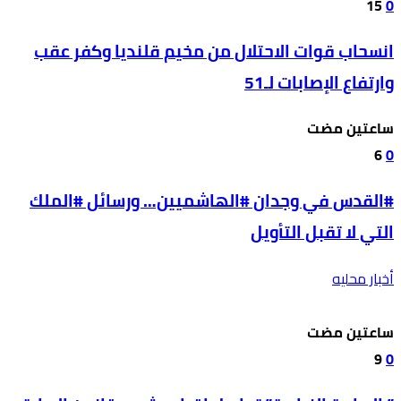
15
0
انسحاب قوات الاحتلال من مخيم قلنديا وكفر عقب
وارتفاع الإصابات لـ51
‫‫‫‏‫ساعتين مضت‬
6
0
#القدس في وجدان #الهاشميين… ورسائل #الملك
التي لا تقبل التأويل
أخبار محليه
‫‫‫‏‫ساعتين مضت‬
9
0