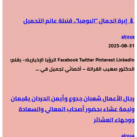
💉 إبرة الجمال “البومبا”.. قنبلة عالم التجميل
alroya
2025-08-31
Facebook Twitter Pinterest LinkedIn الرؤيا الإخبارية:- بقلم:
الدكتور صهيب القرالة – أخصائي تجميل في …
رجال الأعمال شعبان جدوع وأيمن الحردان يقيمان
وليمة عشاء بحضور أصحاب المعالي والسعادة
ووجهاء العشائر
alroya