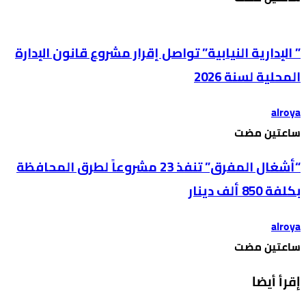
” الإدارية النيابية” تواصل إقرار مشروع قانون الإدارة
المحلية لسنة 2026
alroya
‫‫‫‏‫ساعتين مضت‬
“أشغال المفرق” تنفذ 23 مشروعاً لطرق المحافظة
بكلفة 850 ألف دينار
alroya
‫‫‫‏‫ساعتين مضت‬
إقرأ أيضا