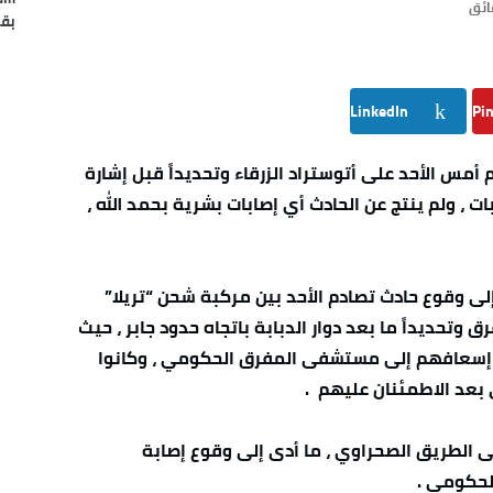
بقل
LinkedIn
Pin
 أمس الأحد على أتوستراد الزرقاء وتحديداً قبل إشارة
لي 3 كيلوا باتجاه عمان بين 4 مركبات ، ولم ينتج عن الحادث أي إصابات بشرية بحمد الله ،
إلى وقوع حادث تصادم الأحد بين مركبة شحن “تريلا”
وتحديداً ما بعد دوار الدبابة باتجاه حدود جابر ، حيث
بات خفيفة ، جرى إسعافهم إلى مستشفى المفرق الحكومي ، وكانوا
عد الاطمئنان عليهم .
ى الطريق الصحراوي ، ما أدى إلى وقوع إصابة
حكومي .