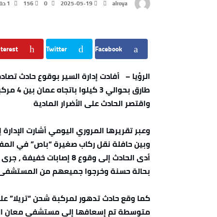
alroya
2025-05-19
0
156
1 ‫دقائق‬
terest
Twitter
Facebook
الرؤيا – أفادت إدارة السير بوقوع حادث تصادم
طارق بحوا
واقتصر الحادث على الأضرار المادية
وعبر تقريرها المروري اليومي أشارت الإدارة 
وبين حافلة نقل ركاب صغيرة “باص” في المفرق 
أدى الحادث إلى وقوع 8 إصا
بحالة حسنة وخرجوا جميعهم من المستشفى ب
كما وقع حادث تدهور لمركبة شحن “تريلا” عل
متوسطة تم إسعافها إلى مستشفى معان ال