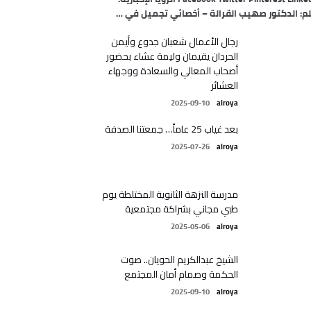
م: الدكتور صهيب القرالة – أخصائي تجميل في …
رجال الأعمال شعبان جدوع وأيمن
الحردان يقيمان وليمة عشاء بحضور
أصحاب المعالي والسعادة ووجهاء
العشائر
2025-09-10
alroya
بعد غياب 25 عاماً… جمعتنا الصدفة
2025-07-26
alroya
مدرسة النزهة الثانوية المختلطة يوم
طبي مجاني بشراكة مجتمعية
2025-05-06
alroya
الشيخ عبدالكريم الحويان.. صوت
الحكمة وصمام أمان المجتمع
2025-09-10
alroya