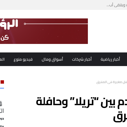
ويلتقي أب...
ب لبنان...
أخبار رياضية
أخبار شركات
أسواق ومال
فيديو منوع
الم
م بين “تريلا” وحافلة
💉
رق
ال
oya