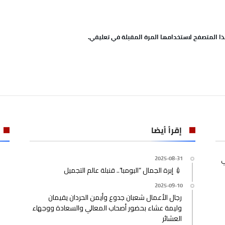
ا المتصفح لاستخدامها المرة المقبلة في تعليقي.
إقرأ أيضا
ي
2025-08-31
💉 إبرة الجمال “البومبا”.. قنبلة عالم التجميل
2025-09-10
رجال الأعمال شعبان جدوع وأيمن الحردان يقيمان
وليمة عشاء بحضور أصحاب المعالي والسعادة ووجهاء
العشائر