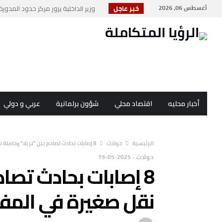
أغسطس 06, 2026
خبر عاجل
وزير الداخلية يزور مركز حدود المدورة 
مديرية الأمن العام تحتفي بمرور 104 أعوام على ت...
أحباط تهريب 45 كغم من الكريستال القاتل في أكبر...
شهيد وجريح في غارة إسرائيلية على جنو
“صناعة الأردن” تصدر تقريرا حول تحد...
أخبار محليه
اقتصاد محلي
شؤون برلمانية
عربي و دولي
‫الرئيسية‬
حوادث
8 إصابات بحادث تصادم بين “تريلا” وحافلة نقل صغيرة في المفرق
حوادث
-
2025-05-19
8 إصابات بحادث تصاد
نقل صغيرة في المف