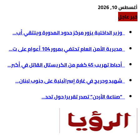
أغسطس 10, 2026
خبر عاجل
وزير الداخلية يزور مركز حدود المدورة ويلتقي أب...
مديرية الأمن العام تحتفي بمرور 104 أعوام على ت...
أحباط تهريب 45 كغم من الكريستال القاتل في أكبر...
شهيد وجريح في غارة إسرائيلية على جنوب لبنان...
“صناعة الأردن” تصدر تقريرا حول تحد...