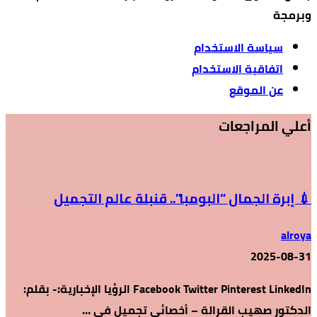
وبرمجة
سياسة الاستخدام
اتفاقية الاستخدام
عن الموقع
أعلي المراجعات
💉 إبرة الجمال “البومبا”.. قنبلة عالم التجميل
alroya
2025-08-31
Facebook Twitter Pinterest LinkedIn الرؤيا الإخبارية:- بقلم:
الدكتور صهيب القرالة – أخصائي تجميل في …