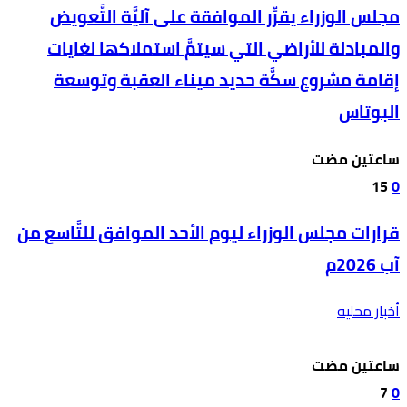
مجلس الوزراء يقرِّر الموافقة على آليَّة التَّعويض
والمبادلة للأراضي التي سيتمَّ استملاكها لغايات
إقامة مشروع سكَّة حديد ميناء العقبة وتوسعة
البوتاس
‫‫‫‏‫ساعتين مضت‬
15
0
قرارات مجلس الوزراء ليوم الأحد الموافق للتَّاسع من
آب 2026م
أخبار محليه
‫‫‫‏‫ساعتين مضت‬
7
0