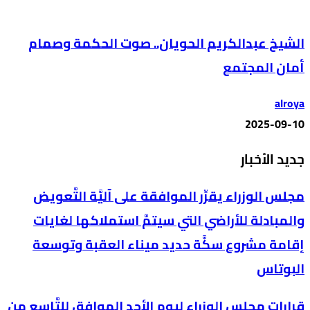
الشيخ عبدالكريم الحويان.. صوت الحكمة وصمام
أمان المجتمع
alroya
2025-09-10
جديد الأخبار
مجلس الوزراء يقرِّر الموافقة على آليَّة التَّعويض
والمبادلة للأراضي التي سيتمَّ استملاكها لغايات
إقامة مشروع سكَّة حديد ميناء العقبة وتوسعة
البوتاس
قرارات مجلس الوزراء ليوم الأحد الموافق للتَّاسع من