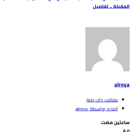
المقبلة .. تفاصيل
alroya
‫مقالات ذات صلة‬
‫‫المزيد بواسطة‬ ‬ alroya
‫‫‫‏‫ساعتين مضت‬
6
0