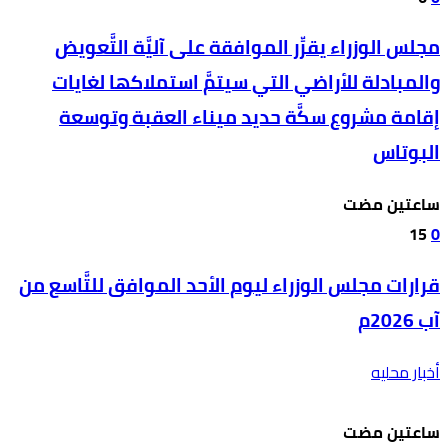
مجلس الوزراء يقرِّر الموافقة على آليَّة التَّعويض
والمبادلة للأراضي التي سيتمَّ استملاكها لغايات
إقامة مشروع سكَّة حديد ميناء العقبة وتوسعة
البوتاس
‫‫‫‏‫ساعتين مضت‬
15
0
قرارات مجلس الوزراء ليوم الأحد الموافق للتَّاسع من
آب 2026م
أخبار محليه
‫‫‫‏‫ساعتين مضت‬