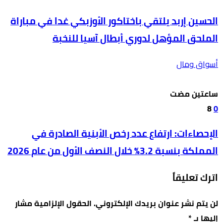
الحسين إربد يلتقي باختاكور الأوزبكي غدا في مباراة
الملحق المؤهل لدوري أبطال آسيا للنخبة
أسواق ومال
‫‫‫‏‫ساعتين مضت‬
8
0
الإحصاءات: ارتفاع عدد رخص الأبنية الصادرة في
المملكة بنسبة 3.2% خلال النصف الأول من عام 2026
اترك تعليقاً
لن يتم نشر عنوان بريدك الإلكتروني.
الحقول الإلزامية مشار
إليها بـ
*