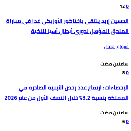
12
0
الحسين إربد يلتقي باختاكور الأوزبكي غدا في مباراة
الملحق المؤهل لدوري أبطال آسيا للنخبة
أسواق ومال
‫‫‫‏‫ساعتين مضت‬
8
0
الإحصاءات: ارتفاع عدد رخص الأبنية الصادرة في
المملكة بنسبة 3.2% خلال النصف الأول من عام 2026
‫‫‫‏‫ساعتين مضت‬
6
0