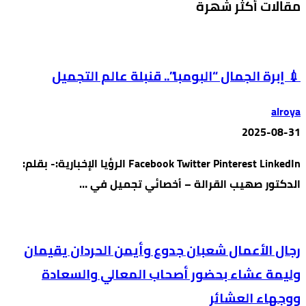
مقالات أكثر شهرة
💉 إبرة الجمال “البومبا”.. قنبلة عالم التجميل
alroya
2025-08-31
Facebook Twitter Pinterest LinkedIn الرؤيا الإخبارية:- بقلم:
الدكتور صهيب القرالة – أخصائي تجميل في …
رجال الأعمال شعبان جدوع وأيمن الحردان يقيمان
وليمة عشاء بحضور أصحاب المعالي والسعادة
ووجهاء العشائر