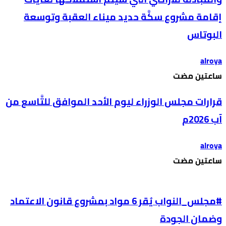
إقامة مشروع سكَّة حديد ميناء العقبة وتوسعة
البوتاس
alroya
‫‫‫‏‫ساعتين مضت‬
قرارات مجلس الوزراء ليوم الأحد الموافق للتَّاسع من
آب 2026م
alroya
‫‫‫‏‫ساعتين مضت‬
#مجلس_النواب يُقر 6 مواد بمشروع قانون الاعتماد
وضمان الجودة