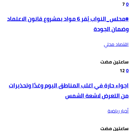
7
0
#مجلس_النواب يُقر 6 مواد بمشروع قانون الاعتماد
وضمان الجودة
اقتصاد محلي
‫‫‫‏‫ساعتين مضت‬
12
0
اجواء حارة في اغلب المناطق اليوم وغدًا وتحذيرات
من التعرض لاشعة الشمس
أخبار رياضية
‫‫‫‏‫ساعتين مضت‬