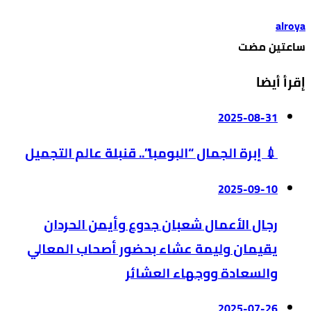
alroya
‫‫‫‏‫ساعتين مضت‬
إقرأ أيضا
2025-08-31
💉 إبرة الجمال “البومبا”.. قنبلة عالم التجميل
2025-09-10
رجال الأعمال شعبان جدوع وأيمن الحردان
يقيمان وليمة عشاء بحضور أصحاب المعالي
والسعادة ووجهاء العشائر
2025-07-26