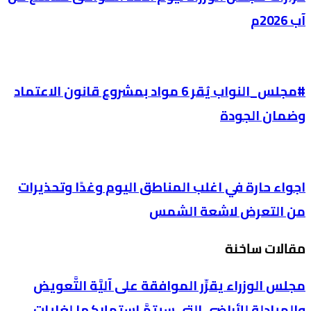
آب 2026م
#مجلس_النواب يُقر 6 مواد بمشروع قانون الاعتماد
وضمان الجودة
اجواء حارة في اغلب المناطق اليوم وغدًا وتحذيرات
من التعرض لاشعة الشمس
مقالات ساخنة
مجلس الوزراء يقرِّر الموافقة على آليَّة التَّعويض
والمبادلة للأراضي التي سيتمَّ استملاكها لغايات