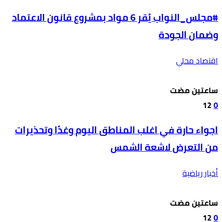
#مجلس_النواب يُقر 6 مواد بمشروع قانون الاعتماد
وضمان الجودة
اقتصاد محلي
‫‫‫‏‫ساعتين مضت‬
12
0
اجواء حارة في اغلب المناطق اليوم وغدًا وتحذيرات
من التعرض لاشعة الشمس
أخبار رياضية
‫‫‫‏‫ساعتين مضت‬
12
0