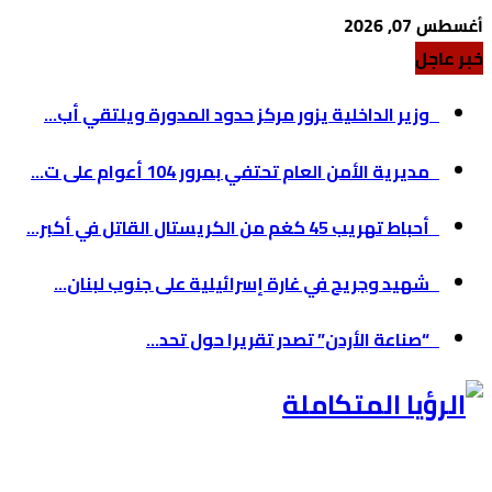
أغسطس 07, 2026
خبر عاجل
وزير الداخلية يزور مركز حدود المدورة ويلتقي أب...
مديرية الأمن العام تحتفي بمرور 104 أعوام على ت...
أحباط تهريب 45 كغم من الكريستال القاتل في أكبر...
شهيد وجريح في غارة إسرائيلية على جنوب لبنان...
“صناعة الأردن” تصدر تقريرا حول تحد...