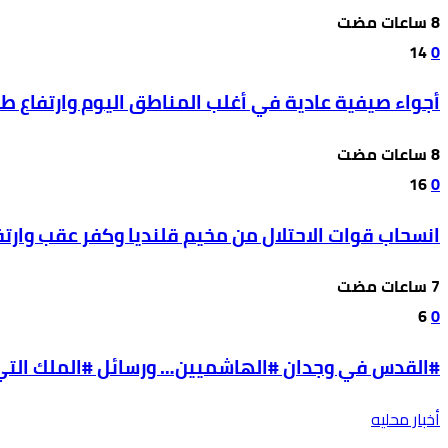
14
0
أجواء صيفية عادية في أغلب المناطق اليوم وارتفاع ط
16
0
انسحاب قوات الاحتلال من مخيم قلنديا وكفر عقب وارتفاع 
6
0
#القدس في وجدان #الهاشميين… ورسائل #الملك التي ل
أخبار محليه