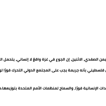
أيمن الصفدي، الاثنين، إن الجوع في غزة واقعٌ لا إنساني، يتحمل ا
دي في تغريدة عبر منصة “إكس” تجويع 2.3 مليون فلسطيني بأنه جريمة يجب على المجتمع ال
ات الإنسانية فورًا، والسماح لمنظمات الأمم المتحدة بتوزيعها.