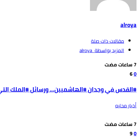
alroya
‫مقالات ذات صلة‬
‫‫المزيد بواسطة‬ ‬ alroya
6
0
#القدس في وجدان #الهاشميين… ورسائل #الملك التي ل
أخبار محليه
9
0