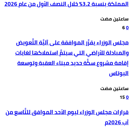
المملكة بنسبة 3.2% خلال النصف الأول من عام 2026
‫‫‫‏‫ساعتين مضت‬
6
0
مجلس الوزراء يقرِّر الموافقة على آليَّة التَّعويض
والمبادلة للأراضي التي سيتمَّ استملاكها لغايات
إقامة مشروع سكَّة حديد ميناء العقبة وتوسعة
البوتاس
‫‫‫‏‫ساعتين مضت‬
15
0
قرارات مجلس الوزراء ليوم الأحد الموافق للتَّاسع من
آب 2026م