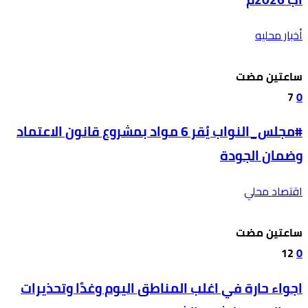
أخبار محليه
‫‫‫‏‫ساعتين مضت‬
7
0
#مجلس_النواب يُقر 6 مواد بمشروع قانون الاعتماد
وضمان الجودة
اقتصاد محلي
‫‫‫‏‫ساعتين مضت‬
12
0
اجواء حارة في اغلب المناطق اليوم وغدًا وتحذيرات