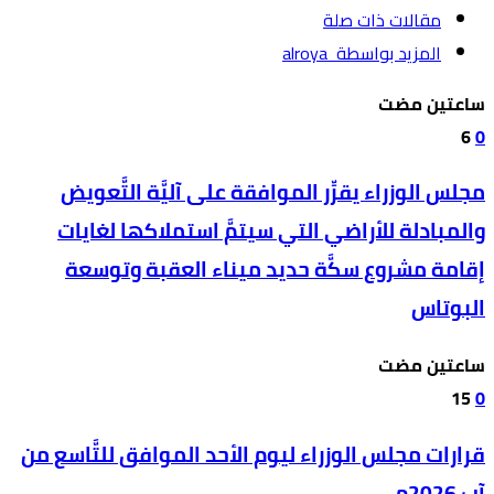
‫مقالات ذات صلة‬
‫‫المزيد بواسطة‬ ‬ alroya
‫‫‫‏‫ساعتين مضت‬
6
0
مجلس الوزراء يقرِّر الموافقة على آليَّة التَّعويض
والمبادلة للأراضي التي سيتمَّ استملاكها لغايات
إقامة مشروع سكَّة حديد ميناء العقبة وتوسعة
البوتاس
‫‫‫‏‫ساعتين مضت‬
15
0
قرارات مجلس الوزراء ليوم الأحد الموافق للتَّاسع من
آب 2026م