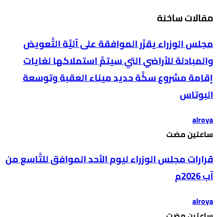
مقالات ساخنة
مجلس الوزراء يقرِّر الموافقة على آليَّة التَّعويض
والمبادلة للأراضي التي سيتمَّ استملاكها لغايات
إقامة مشروع سكَّة حديد ميناء العقبة وتوسعة
البوتاس
alroya
‫‫‫‏‫ساعتين مضت‬
قرارات مجلس الوزراء ليوم الأحد الموافق للتَّاسع من
آب 2026م
alroya
‫‫‫‏‫ساعتين مضت‬