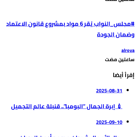
#مجلس_النواب يُقر 6 مواد بمشروع قانون الاعتماد
وضمان الجودة
alroya
‫‫‫‏‫ساعتين مضت‬
إقرأ أيضا
2025-08-31
💉 إبرة الجمال “البومبا”.. قنبلة عالم التجميل
2025-09-10