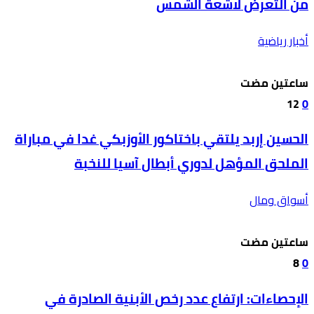
من التعرض لاشعة الشمس
أخبار رياضية
‫‫‫‏‫ساعتين مضت‬
12
0
الحسين إربد يلتقي باختاكور الأوزبكي غدا في مباراة
الملحق المؤهل لدوري أبطال آسيا للنخبة
أسواق ومال
‫‫‫‏‫ساعتين مضت‬
8
0
الإحصاءات: ارتفاع عدد رخص الأبنية الصادرة في