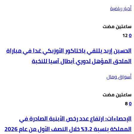
أخبار رياضية
‫‫‫‏‫ساعتين مضت‬
12
0
الحسين إربد يلتقي باختاكور الأوزبكي غدا في مباراة
الملحق المؤهل لدوري أبطال آسيا للنخبة
أسواق ومال
‫‫‫‏‫ساعتين مضت‬
8
0
الإحصاءات: ارتفاع عدد رخص الأبنية الصادرة في
المملكة بنسبة 3.2% خلال النصف الأول من عام 2026