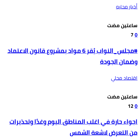
أخبار محليه
‫‫‫‏‫ساعتين مضت‬
7
0
#مجلس_النواب يُقر 6 مواد بمشروع قانون الاعتماد
وضمان الجودة
اقتصاد محلي
‫‫‫‏‫ساعتين مضت‬
12
0
اجواء حارة في اغلب المناطق اليوم وغدًا وتحذيرات
من التعرض لاشعة الشمس