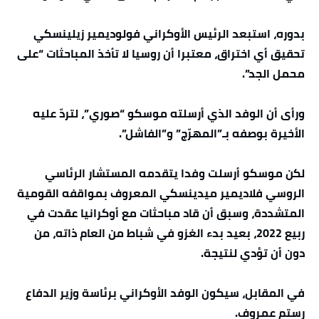
بدوره، استبعد الرئيس الأوكراني فولوديمير زيلينسكي
تحقيق أي اختراق، معتبرا أن روسيا لا تأخذ المباحثات “على
محمل الجد”.
ورأى أن الوفد الذي أرسلته موسكو “صوري”، لتردّ عليه
الأخيرة بوصفه بـ”المهرّج” و”الفاشل”.
لكن موسكو أرسلت وفدا يتقدمه المستشار الرئاسي
الروسي فلاديمير ميدينسكي المعروف بمواقفه القومية
المتشددة، وسبق أن قاد مباحثات مع أوكرانيا عقدت في
ربيع 2022، بعيد بدء الغزو في شباط من العام ذاته، من
دون أن تؤدي لنتيجة.
في المقابل، سيكون الوفد الأوكراني برئاسة وزير الدفاع
رستم عمروف.