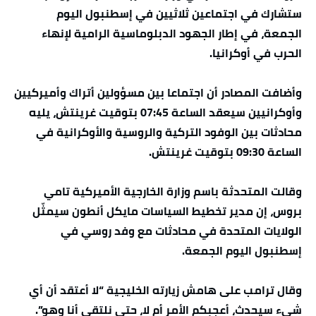
ستشارك في اجتماعين ثلاثيين في إسطنبول اليوم
الجمعة، في إطار الجهود الدبلوماسية الرامية لإنهاء
الحرب في أوكرانيا.
وأضافت المصادر أن اجتماعا بين مسؤولين أتراك وأميركيين
وأوكرانيين سيعقد الساعة 07:45 بتوقيت غرينتش، يليه
محادثات بين الوفود التركية والروسية والأوكرانية في
الساعة 09:30 بتوقيت غرينتش.
وقالت المتحدثة باسم وزارة الخارجية الأميركية تامي
بروس، إن مدير تخطيط السياسات مايكل أنطون سيمثّل
الولايات المتحدة في محادثات مع وفد روسي في
إسطنبول اليوم الجمعة.
وقال ترامب على هامش زيارته الخليجية “لا أعتقد أن أي
شيء سيحدث، أعجبكم الأمر أم لا، حتى نلتقي أنا وهو”.