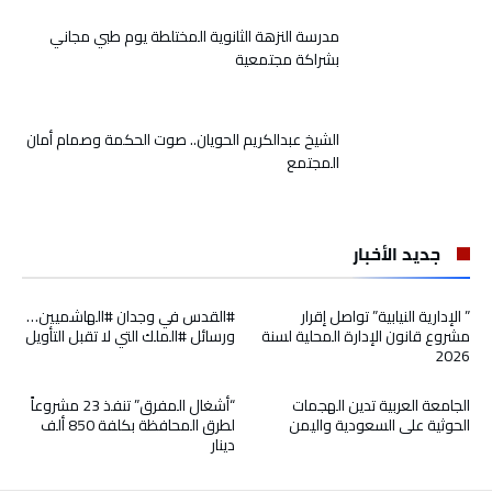
مدرسة النزهة الثانوية المختلطة يوم طبي مجاني
بشراكة مجتمعية
الشيخ عبدالكريم الحويان.. صوت الحكمة وصمام أمان
المجتمع
جديد الأخبار
” الإدارية النيابية” تواصل إقرار
#القدس في وجدان #الهاشميين…
مشروع قانون الإدارة المحلية لسنة
ورسائل #الملك التي لا تقبل التأويل
2026
الجامعة العربية تدين الهجمات
“أشغال المفرق” تنفذ 23 مشروعاً
الحوثية على السعودية واليمن
لطرق المحافظة بكلفة 850 ألف
دينار