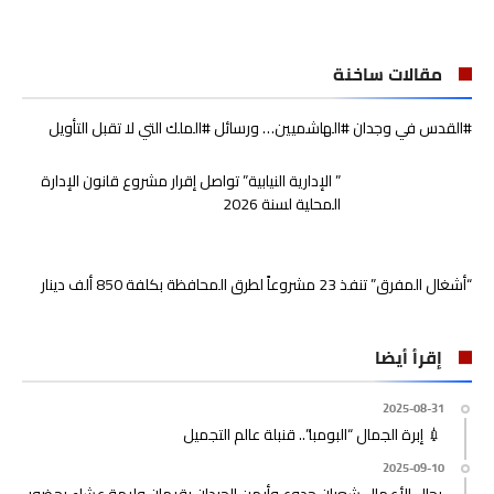
مقالات ساخنة
#القدس في وجدان #الهاشميين… ورسائل #الملك التي لا تقبل التأويل
” الإدارية النيابية” تواصل إقرار مشروع قانون الإدارة
المحلية لسنة 2026
“أشغال المفرق” تنفذ 23 مشروعاً لطرق المحافظة بكلفة 850 ألف دينار
إقرأ أيضا
2025-08-31
💉 إبرة الجمال “البومبا”.. قنبلة عالم التجميل
2025-09-10