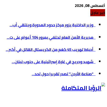
أغسطس 08, 2026
خبر عاجل
وزير الداخلية يزور مركز حدود المدورة ويلتقي أب...
مديرية الأمن العام تحتفي بمرور 104 أعوام على ت...
أحباط تهريب 45 كغم من الكريستال القاتل في أكبر...
شهيد وجريح في غارة إسرائيلية على جنوب لبنان...
“صناعة الأردن” تصدر تقريرا حول تحد...