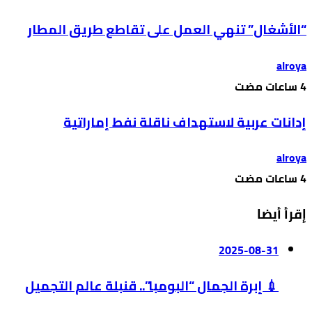
“الأشغال” تنهي العمل على تقاطع طريق المطار
alroya
إدانات عربية لاستهداف ناقلة نفط إماراتية
alroya
إقرأ أيضا
2025-08-31
💉 إبرة الجمال “البومبا”.. قنبلة عالم التجميل