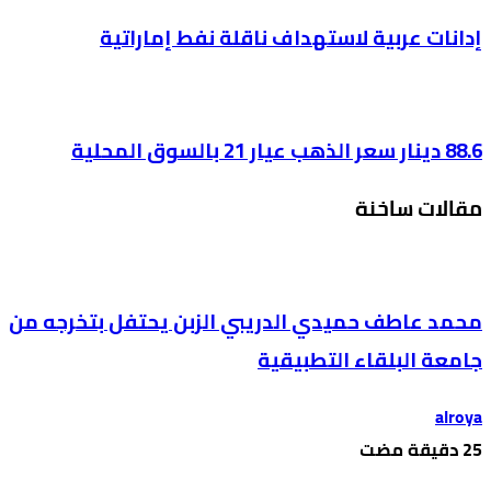
إدانات عربية لاستهداف ناقلة نفط إماراتية
88.6 دينار سعر الذهب عيار 21 بالسوق المحلية
مقالات ساخنة
محمد عاطف حميدي الدريبي الزبن يحتفل بتخرجه من
جامعة البلقاء التطبيقية
alroya