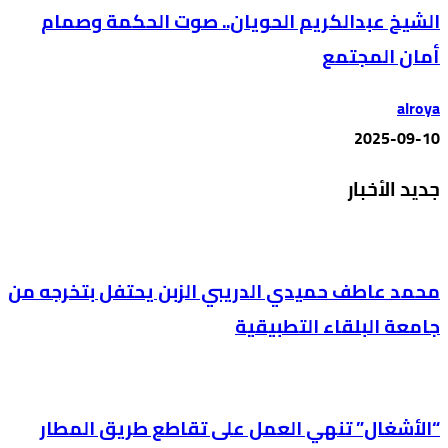
الشيخ عبدالكريم الحويان.. صوت الحكمة وصمام
أمان المجتمع
alroya
2025-09-10
جديد الأخبار
محمد عاطف حميدي الدريبي الزبن يحتفل بتخرجه من
جامعة البلقاء التطبيقية
“الأشغال” تنهي العمل على تقاطع طريق المطار