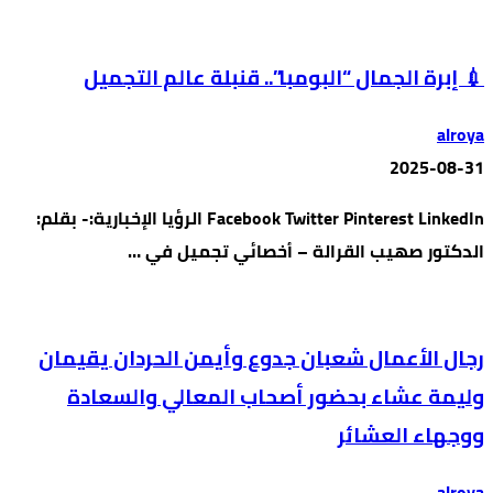
💉 إبرة الجمال “البومبا”.. قنبلة عالم التجميل
alroya
2025-08-31
Facebook Twitter Pinterest LinkedIn الرؤيا الإخبارية:- بقلم:
الدكتور صهيب القرالة – أخصائي تجميل في …
رجال الأعمال شعبان جدوع وأيمن الحردان يقيمان
وليمة عشاء بحضور أصحاب المعالي والسعادة
ووجهاء العشائر
alroya