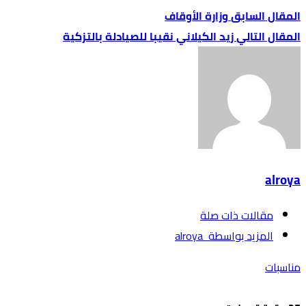
وزارة الأوقاف
زيد الكيلاني نقيبا للصيادلة بالتزكية
alroya
‫مقالات ذات صلة‬
‫‫المزيد بواسطة‬ ‬ alroya
مناسبات