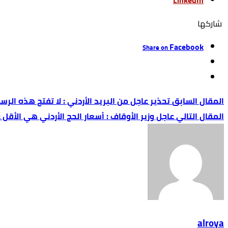
LinkedIn
‫‫ شاركها‬
Facebook
Share on
تحذير عاجل من البريد الأردني : لا تفتح هذه الرس
عاجل وزير الأوقاف : أسعار الحج الأردني هي الأق
alroya