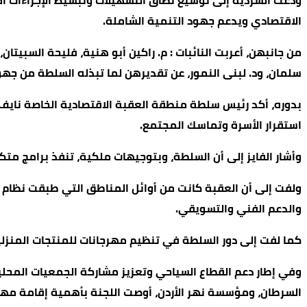
ودعت السردية إلى توسيع نطاق التسهيلات وتبسيط الإجراءات أما
الاقتصادي ويدعم جهود التنمية الشاملة.
من جانبهن، أعربت النائبات : م. راكين أبو هنية، فليحة السبيتان،
سلمان، ود. لبنى النمور، عن تقديرهن لما تبذله السلطة من ج
بدوره، أكد رئيس سلطة منطقة العقبة الاقتصادية الخاصة نايف حم
استقرار الأسرة وتماسك المجتمع.
وأشار الفايز إلى أن السلطة، وبتوجيهات ملكية، تنفذ برامج متكا
ولفت إلى أن العقبة كانت من أوائل المناطق التي طبقت نظام ت
والدعم الفني والتسويقي.
كما لفت إلى دور السلطة في تنظيم مهرجانات للمنتجات المنزل
وفي إطار دعم القطاع السياحي وتعزيز مشاركة الجمعيات المحلي
السرطان، ومؤسسة نهر الأردن، أوصت اللجنة بأهمية إقامة 