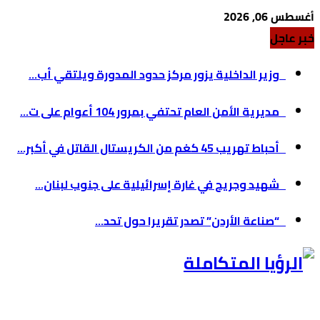
أغسطس 06, 2026
خبر عاجل
وزير الداخلية يزور مركز حدود المدورة ويلتقي أب...
مديرية الأمن العام تحتفي بمرور 104 أعوام على ت...
أحباط تهريب 45 كغم من الكريستال القاتل في أكبر...
شهيد وجريح في غارة إسرائيلية على جنوب لبنان...
“صناعة الأردن” تصدر تقريرا حول تحد...