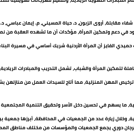
م المبادرات النسوية الريادية، وتنظيم مهرجانات تسويقية للمن
 شفاء مقابلة، أروى الزبون، د. حياة المسيني، م. إيمان عباسي، د.
هود في دعم وتمكين المرأة، مؤكدات أن ما تشهده العقبة من نما
يدي الفايز أن المرأة الأردنية شريك أساسي في مسيرة البناء ال
ملة لتمكين المرأة والشباب، تشمل التدريب والمبادرات الريادية،
رخيص المهن المنزلية، مما أتاح للسيدات العمل من منازلهن بشك
ية، ما يسهم في تحسين دخل الأسر وتحقيق التنمية المجتمعية 
ة، وخلال زيارة عدد من الجمعيات في المحافظة، أبرزها جمعية ب
مهرجان دوري يجمع الجمعيات والمؤسسات من مختلف مناطق الم