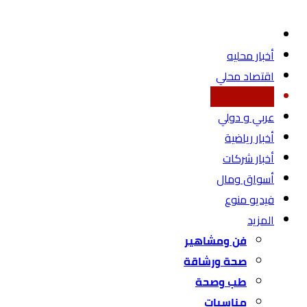
أخبار محليه
اقتصاد محلي
شؤون برلمانية
عربي و دولي
أخبار رياضية
أخبار شركات
أسواق ومال
فيديو منوع
المزيد
فن ومشاهير
صحة ورشاقة
طب وصحة
مناسبات