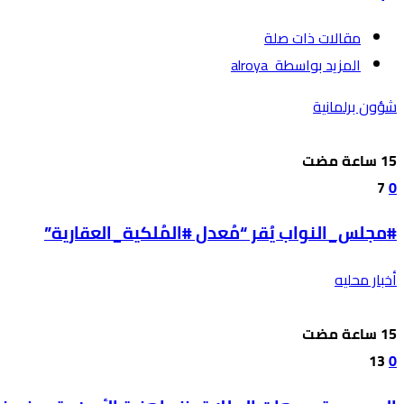
‫مقالات ذات صلة‬
‫‫المزيد بواسطة‬ ‬ alroya
شؤون برلمانية
7
0
#مجلس_النواب يُقر “مُعدل #المُلكية_العقارية”
أخبار محليه
13
0