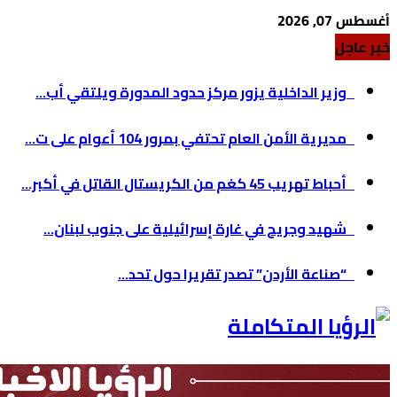
أغسطس 07, 2026
خبر عاجل
وزير الداخلية يزور مركز حدود المدورة ويلتقي أب...
مديرية الأمن العام تحتفي بمرور 104 أعوام على ت...
أحباط تهريب 45 كغم من الكريستال القاتل في أكبر...
شهيد وجريح في غارة إسرائيلية على جنوب لبنان...
“صناعة الأردن” تصدر تقريرا حول تحد...