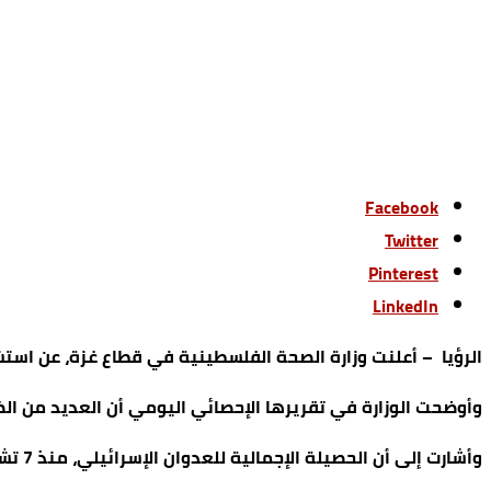
Facebook
Twitter
Pinterest
LinkedIn
الرؤيا – أعلنت وزارة الصحة الفلسطينية في قطاع غزة، عن استشهاد 70 فلسطينيا وإصابة 125 آخرين، منذ فجر اليوم الأربعاء، نتيجة للمجازر التي ترتكبها قوات الاحتلال الإسرائ
وأوضحت الوزارة في تقريرها الإحصائي اليومي أن العديد من الض
وأشارت إلى أن الحصيلة الإجمالية للعدوان الإسرائيلي، منذ 7 تشرين الأول 2023، ارتفعت إلى 52928 شهيدا و119846 مصابا.