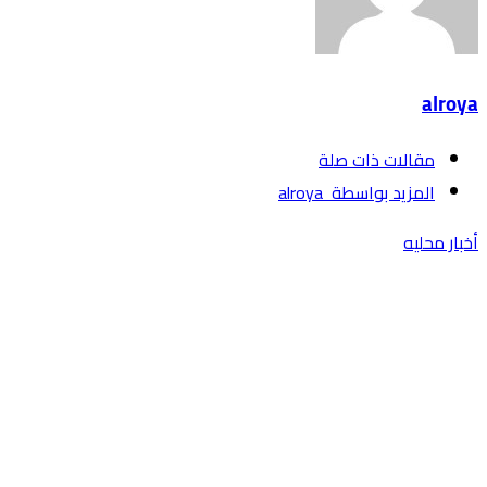
alroya
‫مقالات ذات صلة‬
‫‫المزيد بواسطة‬ ‬ alroya
أخبار محليه