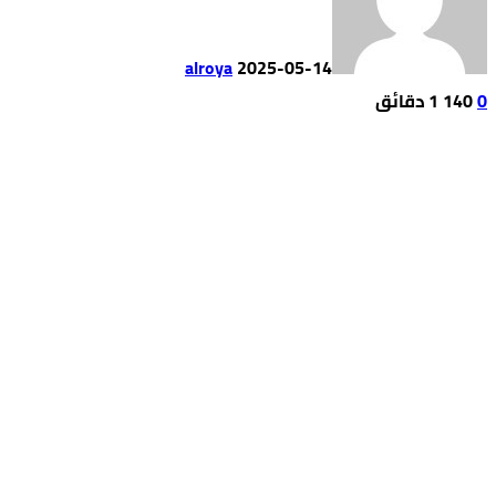
alroya
2025-05-14
0
140
1 ‫دقائق‬