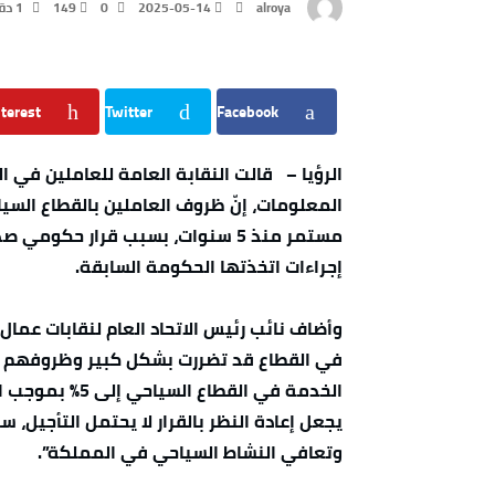
alroya
2025-05-14
0
149
1 ‫دقائق‬
terest
Twitter
Facebook
الرؤيا – قالت النقابة العامة للعاملين في ا
المعلومات، إنّ ظروف العاملين بالقطاع الس
مستمر منذ 5 سنوات، بسبب قرار حكو
إجراءات اتخذتها الحكومة السابقة.
وأضاف نائب رئيس الاتحاد العام لنقابات عمال ا
في القطاع قد تضررت بشكل كبير وظروفهم ا
يجعل إعادة النظر بالقرار لا يحتمل التأجيل، س
وتعافي النشاط السياحي في المملكة”.