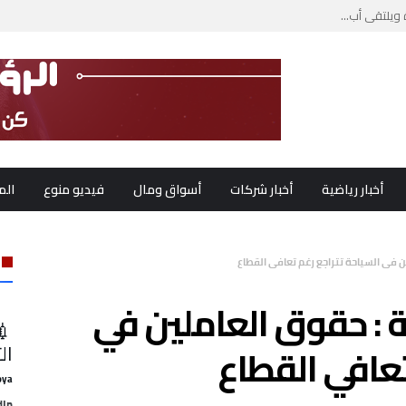
ويلتقي أب...
ب لبنان...
أخبار رياضية
أخبار شركات
أسواق ومال
فيديو منوع
الم
ن في السياحة تتراجع رغم تعافي القطاع
ة : حقوق العاملين في
💉
تعافي القطاع
ال
oya