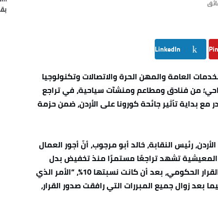
بقل
LinkedIn
Pin
لخدمات العامة والمهن الحرة والاتصالات وتكنولوجيا
ياحي؛ من فنادق ومطاعم ومنشآت سياحية، في تراجع
مي صدر مع بداية تأثير جائحة كورونا على الأردن، ضمن حزمة
لأردن، رئيس النقابة، خالد أبو مرجوب، أنّ أجور العمال
لمعيشية تشهد تراجعًا مستمرًا منذ تخفيض بدل
الخدمة في القطاع السياحي إلى 5% بموجب القرار الحكومي، بعد أن كانت نسبتها 10%، “الأمر الذي
يما بعد زوال جميع المبررات التي رافقت صدور القرار،