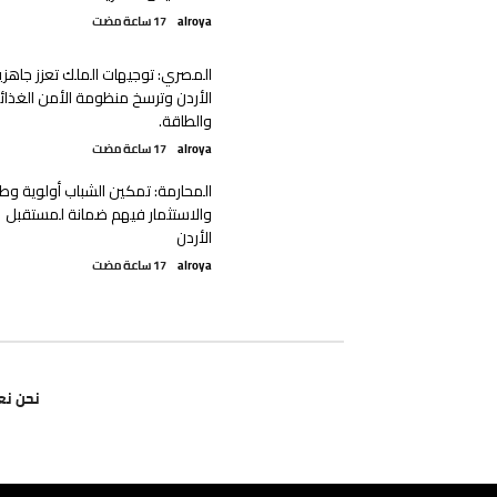
alroya
المصري: توجيهات الملك تعزز جاهزي
الأردن وترسخ منظومة الأمن الغذا
والطاقة.
alroya
المحارمة: تمكين الشباب أولوية وطن
والاستثمار فيهم ضمانة لمستقبل
الأردن
alroya
نحن نع