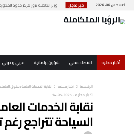
أغسطس 06, 2026
خبر عاجل
وزير الداخلية يزور مركز حدود المدورة 
مديرية الأمن العام تحتفي بمرور 104 أعوام على ت...
أحباط تهريب 45 كغم من الكريستال القاتل في أكبر...
شهيد وجريح في غارة إسرائيلية على جنو
“صناعة الأردن” تصدر تقريرا حول تحد...
أخبار محليه
اقتصاد محلي
شؤون برلمانية
عربي و دولي
‫الرئيسية‬
أخبار محليه
نقابة الخدمات العامة : حقوق العاملي
أخبار محليه
-
2025-05-14
نقابة الخدمات العام
السياحة تتراجع رغم 