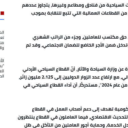
 السياحية من فنادق ومطاعم وغيرها، يتجاوز عددهم
 وهم من القطاعات العمالية التي تتبع للنقابة بموجب
الم
ي حق مكتسب للعاملين، وجزء من الراتب الشهري
تعز
منظ
وتدخل ضمن الأجر الخاضع للضمان الاجتماعي، وقد تم
وال
الأ
“بص
عن وزارة السياحة والآثار، أنّ القطاع السياحي الأردني
للع
الط
سجل أداءً لافتًا خلال الثلث الأول من العام الحالي، مع ارتفاع عدد الزوار الدوليين إلى 2.125 مليون زائر،
بنسبة نمو بلغت 19% مقارنة بالفترة نفسها من عام 2024″، مستدركًا، أن أداء القطاع السياحي في
 حكومية تهدف إلى دعم أصحاب العمل في القطاع
التحديث الاقتصادي، فيما العاملون في القطاع ينتظرون
دل الخدمة، وحماية أجور العاملين من التآكل في ظل