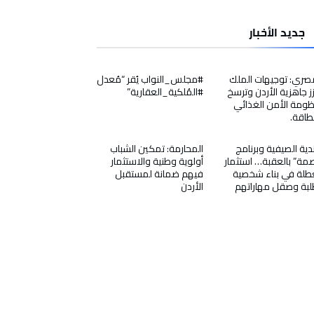
جديد الأخبار
صري: توجيهات الملك
#مجلس_النواب يُقر “مُعدل
ز جاهزية الأردن وترسخ
#المُلكية_العقارية”
ومة الأمن الغذائي
طاقة.
ندية الصيفية وبرنامج
المحارمة: تمكين الشباب
مة” بالعقبة… استثمار
أولوية وطنية والاستثمار
طلة في بناء شخصية
فيهم ضمانة لمستقبل
لبة وصقل مهاراتهم
الأردن