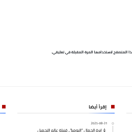
ا المتصفح لاستخدامها المرة المقبلة في تعليقي.
إقرأ أيضا
2025-08-31
💉 إبرة الجمال “البومبا”.. قنبلة عالم التجميل