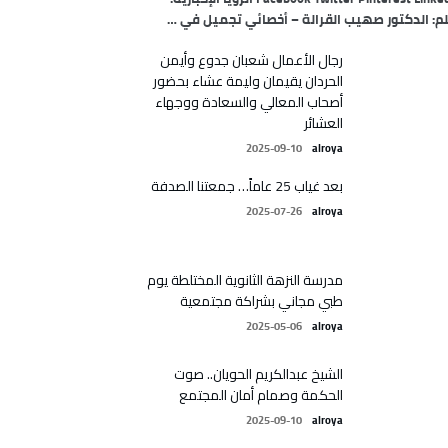
م: الدكتور صهيب القرالة – أخصائي تجميل في …
رجال الأعمال شعبان جدوع وأيمن
الحردان يقيمان وليمة عشاء بحضور
أصحاب المعالي والسعادة ووجهاء
العشائر
2025-09-10
alroya
بعد غياب 25 عاماً… جمعتنا الصدفة
2025-07-26
alroya
مدرسة النزهة الثانوية المختلطة يوم
طبي مجاني بشراكة مجتمعية
2025-05-06
alroya
الشيخ عبدالكريم الحويان.. صوت
الحكمة وصمام أمان المجتمع
2025-09-10
alroya