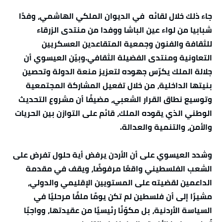
جاء ذلك خلال لقائه في الديوان الملكي الهاشمي، وفدًا
شبابيا من لواء عين الباشا ووفدا من منتدى الزرقاء
للثقافة والفنون وجمعية المتقاعدين العسكريين
التعاونية ومنتدى الفضيلة الثقافي.وبيّن العيسوي أن
جلالة الملك يكرّس جهوده لتعزيز منعة الدولة وتحصين
بنيتها الداخلية، من خلال تفعيل المشاركة المجتمعية
وتوسيع نطاق القرار الشعبي، مضيفًا أن مشروع التحديث
الوطني الذي يقوده الملك، قائم على التوازن بين الحريات
والأمن، والتنمية والعدالة.
وشدد العيسوي على أن الأردن يرفض أية حلول تفرض على
الشعب الفلسطيني واقعًا مرفوضًا، ويقف في مقدمة
الداعمين لقضيته على المستويين الإقليمي والدولي،
مشيرًا إلى أن فلسطين لم تكن يومًا ملفًا مرحليًا في
السياسة الأردنية، بل مكوّنًا رئيسيًا من عقيدتها، وواجبًا