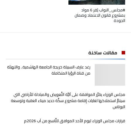
#مجلس_النواب يُقر 6 مواد
بمشروع قانون الاعتماد وضمان
الجودة
مقالات ساخنة
رغد عارف السبيلة خريجة الجامعة الهاشمية.. والتهنئة
من قناة الرؤيا المتكاملة
مجلس الوزراء يقرِّر الموافقة على آليَّة التَّعويض والمبادلة للأراضي التي
سيتمَّ استملاكها لغايات إقامة مشروع سكَّة حديد ميناء العقبة وتوسعة
البوتاس
قرارات مجلس الوزراء ليوم الأحد الموافق للتَّاسع من آب 2026م