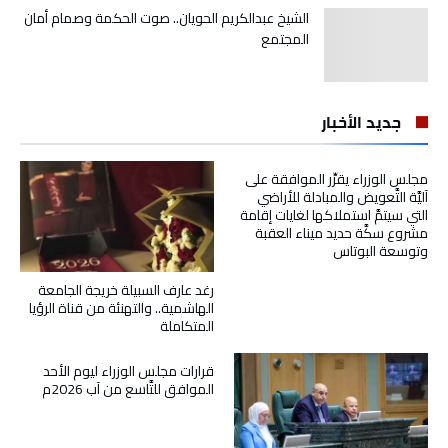
الشيخ عبدالكريم الحويان.. صوت الحكمة وصمام أمان
المجتمع
جديد الأخبار
مجلس الوزراء يقرِّر الموافقة على
آليَّة التَّعويض والمبادلة للأراضي
التي سيتمَّ استملاكها لغايات إقامة
مشروع سكَّة حديد ميناء العقبة
وتوسعة البوتاس
رغد عارف السبيلة خريجة الجامعة
الهاشمية.. والتهنئة من قناة الرؤيا
المتكاملة
قرارات مجلس الوزراء ليوم الأحد
الموافق للتَّاسع من آب 2026م