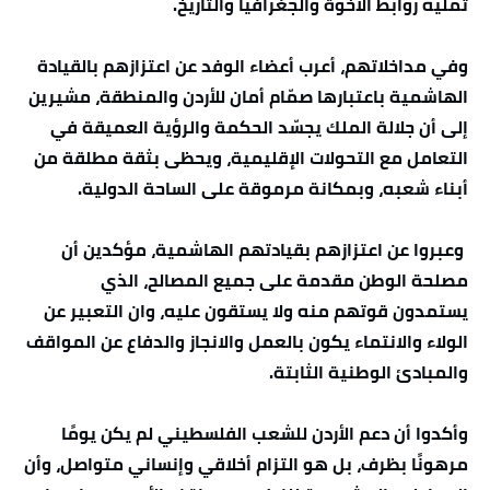
تُمليه روابط الأخوة والجغرافيا والتاريخ.
وفي مداخلاتهم، أعرب أعضاء الوفد عن اعتزازهم بالقيادة
الهاشمية باعتبارها صمّام أمان للأردن والمنطقة، مشيرين
إلى أن جلالة الملك يجسّد الحكمة والرؤية العميقة في
التعامل مع التحولات الإقليمية، ويحظى بثقة مطلقة من
أبناء شعبه، وبمكانة مرموقة على الساحة الدولية.
وعبروا عن اعتزازهم بقيادتهم الهاشمية، مؤكدين أن
مصلحة الوطن مقدمة على جميع المصالح، الذي
يستمدون قوتهم منه ولا يستقون عليه، وان التعبير عن
الولاء والانتماء يكون بالعمل والانجاز والدفاع عن المواقف
والمبادئ الوطنية الثابتة.
وأكدوا أن دعم الأردن للشعب الفلسطيني لم يكن يومًا
مرهونًا بظرف، بل هو التزام أخلاقي وإنساني متواصل، وأن