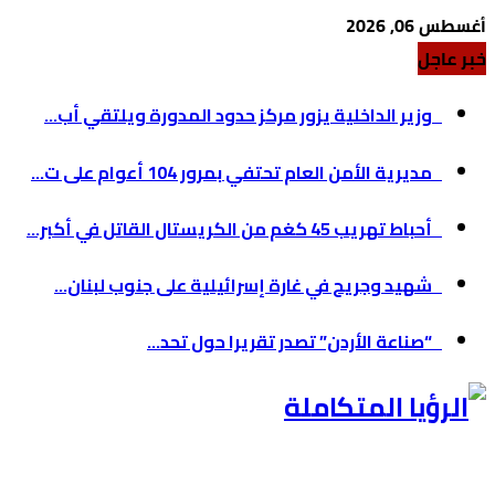
أغسطس 06, 2026
خبر عاجل
وزير الداخلية يزور مركز حدود المدورة ويلتقي أب...
مديرية الأمن العام تحتفي بمرور 104 أعوام على ت...
أحباط تهريب 45 كغم من الكريستال القاتل في أكبر...
شهيد وجريح في غارة إسرائيلية على جنوب لبنان...
“صناعة الأردن” تصدر تقريرا حول تحد...