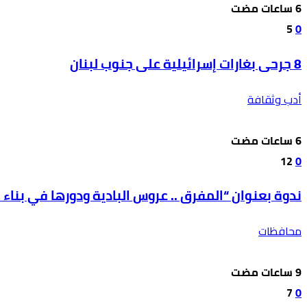
5
0
8 جرحى بغارات إسرائيلية على جنوب لبنان
أدب وثقافة
12
0
ندوة بعنوان “المفرق .. عروس البادية ودورها في بناء ال
محافظات
7
0