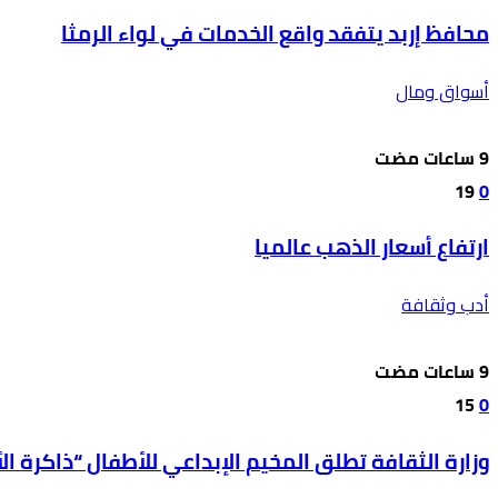
محافظ إربد يتفقد واقع الخدمات في لواء الرمثا
أسواق ومال
19
0
ارتفاع أسعار الذهب عالميا
أدب وثقافة
15
0
وزارة الثقافة تطلق المخيم الإبداعي للأطفال “ذاكرة ا