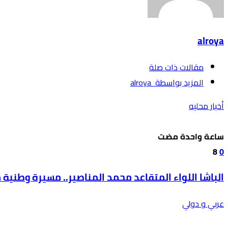
alroya
‫مقالات ذات صلة‬
‫‫المزيد بواسطة‬ ‬ alroya
أخبار محليه
‫‫‫‏‫ساعة واحدة مضت‬
8
0
الباشا اللواء المتقاعد محمد المناصير.. مسيرة وطنية
عربي و دولي