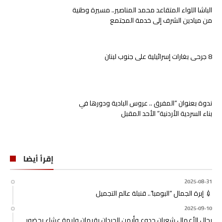
الباشا اللواء المتقاعد محمد المناصير.. مسيرة وطنية
من ميادين الشرف إلى خدمة المجتمع
8 جرحى بغارات إسرائيلية على جنوب لبنان
ندوة بعنوان “المفرق .. عروس البادية ودورها في
بناء السردية الأردنية” الأحد المقبل
إقرأ أيضا
2025-08-31
💉 إبرة الجمال “البومبا”.. قنبلة عالم التجميل
2025-09-10
رجال الأعمال شعبان جدوع وأيمن الحردان يقيمان وليمة عشاء بحضور