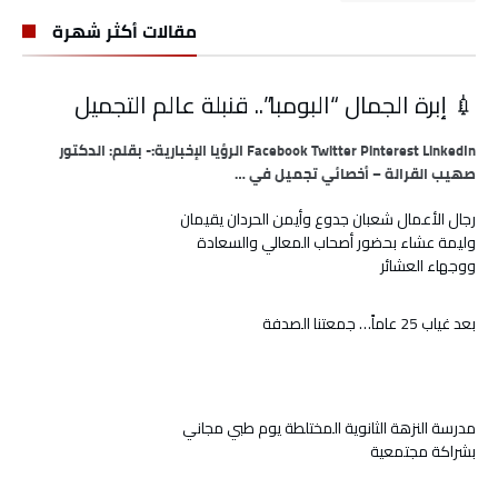
مقالات أكثر شهرة
💉 إبرة الجمال “البومبا”.. قنبلة عالم التجميل
Facebook Twitter Pinterest LinkedIn الرؤيا الإخبارية:- بقلم: الدكتور
صهيب القرالة – أخصائي تجميل في …
رجال الأعمال شعبان جدوع وأيمن الحردان يقيمان
وليمة عشاء بحضور أصحاب المعالي والسعادة
ووجهاء العشائر
بعد غياب 25 عاماً… جمعتنا الصدفة
مدرسة النزهة الثانوية المختلطة يوم طبي مجاني
بشراكة مجتمعية