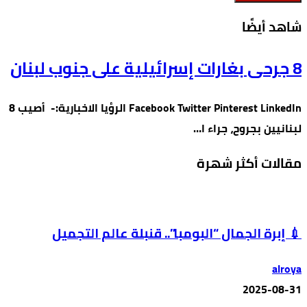
‫شاهد أيضًا‬
8 جرحى بغارات إسرائيلية على جنوب لبنان
Facebook Twitter Pinterest LinkedIn الرؤيا الاخبارية:- أصيب 8
لبنانيين بجروح، جراء ا…
مقالات أكثر شهرة
💉 إبرة الجمال “البومبا”.. قنبلة عالم التجميل
alroya
2025-08-31