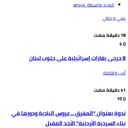
‫‫المزيد بواسطة‬ ‬ alroya
عربي و دولي
4
0
8 جرحى بغارات إسرائيلية على جنوب لبنان
أدب وثقافة
10
0
ندوة بعنوان “المفرق .. عروس البادية ودورها في
بناء السردية الأردنية” الأحد المقبل