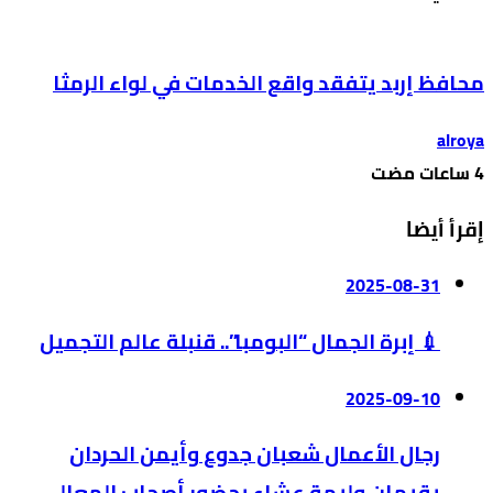
محافظ إربد يتفقد واقع الخدمات في لواء الرمثا
alroya
إقرأ أيضا
2025-08-31
💉 إبرة الجمال “البومبا”.. قنبلة عالم التجميل
2025-09-10
رجال الأعمال شعبان جدوع وأيمن الحردان
يقيمان وليمة عشاء بحضور أصحاب المعالي