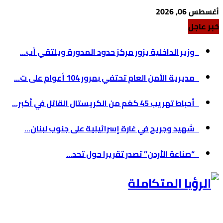
أغسطس 06, 2026
خبر عاجل
وزير الداخلية يزور مركز حدود المدورة ويلتقي أب...
مديرية الأمن العام تحتفي بمرور 104 أعوام على ت...
أحباط تهريب 45 كغم من الكريستال القاتل في أكبر...
شهيد وجريح في غارة إسرائيلية على جنوب لبنان...
“صناعة الأردن” تصدر تقريرا حول تحد...