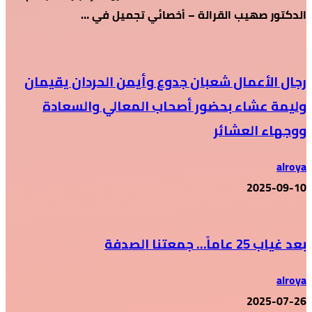
الدكتور صهيب القرالة – أخصائي تجميل في …
رجال الأعمال شعبان جدوع وأيمن الحردان يقيمان
وليمة عشاء بحضور أصحاب المعالي والسعادة
ووجهاء العشائر
alroya
2025-09-10
بعد غياب 25 عاماً… جمعتنا الصدفة
alroya
2025-07-26