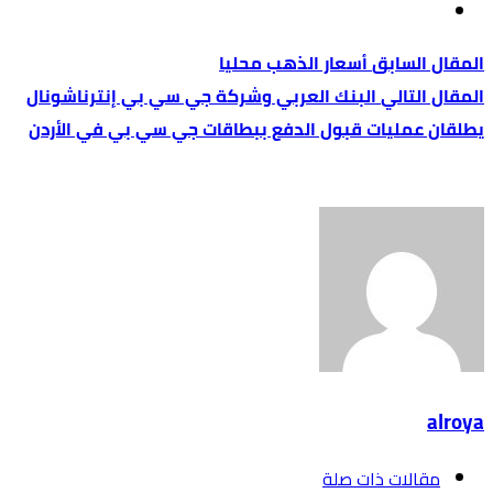
أسعار الذهب محليا
البنك العربي وشركة جي سي بي إنترناشونال
يطلقان عمليات قبول الدفع ببطاقات جي سي بي في الأردن
alroya
‫مقالات ذات صلة‬