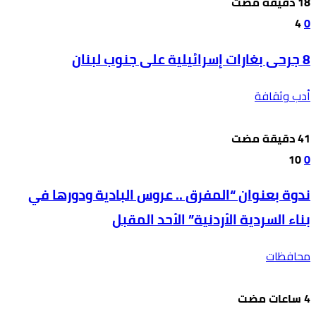
4
0
8 جرحى بغارات إسرائيلية على جنوب لبنان
أدب وثقافة
10
0
ندوة بعنوان “المفرق .. عروس البادية ودورها في
بناء السردية الأردنية” الأحد المقبل
محافظات