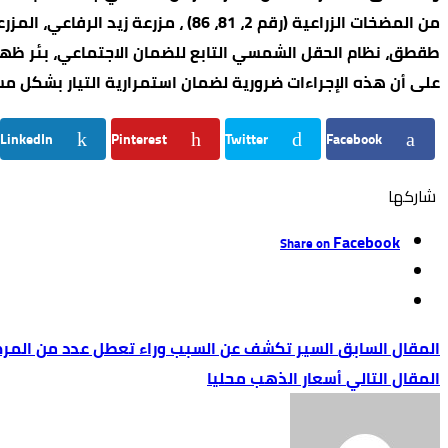
من المضخات الزراعية (رقم 2، 81، 6
طقطق، نظام الحقل الشمسي التابع للضمان الاجتماعي، بئر ظهرة
على أن هذه الإجراءات ضرورية لضمان استمرارية التيار بشكل مس
LinkedIn
Pinterest
Twitter
Facebook
‫‫ شاركها‬
Facebook
Share on
السير تكشف عن السبب وراء تعطل عدد من المر
أسعار الذهب محليا