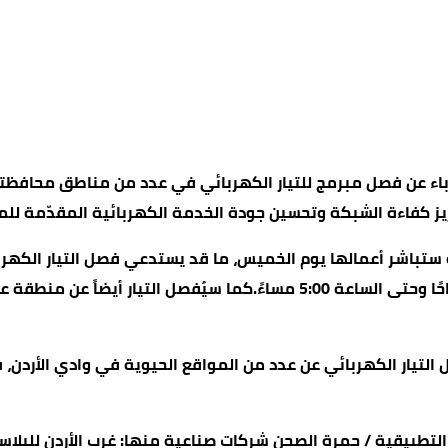
 ستباشر أعمالها يوم الخميس، ما قد يستدعي فصل التيار الكهرب
المقبرة وطريق جنين جفين كفر الماء وذلك من الساعة 9:30 صباحًا وحتى السا
تطبيقية / حمرة الصحن شركات صناعية منها: غرب الأردن للبلاست