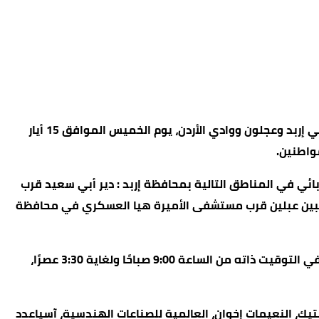
الرؤيا – أعلنت شركة كهرباء محافظة إربد وشركة توزيع الكهرباء عن فصل مبرمج للتيار الكهربائي في عدد من مناطق محافظتي إربد وعجلون ووادي الأردن، يوم الخميس الموافق 15 أيار
ائي في المناطق التالية بمحافظة إربد : دير أبي سعيد قرب
عة 5:00 مساءً.كما سيُفصل التيار أيضاً عن منطقة عبين عبلين قرب مستشفى الأميرة هيا العسكري في محافظة
من جانبها، أكدت شركة توزيع الكهرباء أنها ستضطر آسفة لفصل التيار الكهربائي عن عدد من المواقع الحيوية في وادي الأردن، في التوقيت ذاته من الساعة 9:00 صباحًا ولغاية 3:30 عصرًا،
يك، النعيمات إخوان، العالمية للصناعات الهندسية، آسياعدد