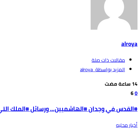
alroya
‫مقالات ذات صلة‬
‫‫المزيد بواسطة‬ ‬ alroya
6
0
#القدس في وجدان #الهاشميين… ورسائل #الملك التي ل
أخبار محليه