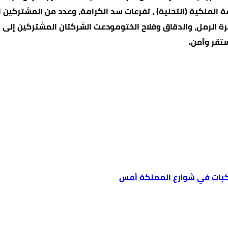
8) ، مزرعة زيد الرفاعي، المزرعة الملكية (التحلية) ، تفرعات سد الكرامة، وعدد م
 الرمل، والدقاق وفلاح الختومودعت الشركتان المشتركين إلى ات
تقر وآمن.
كبات في شوارع المملكة أمس