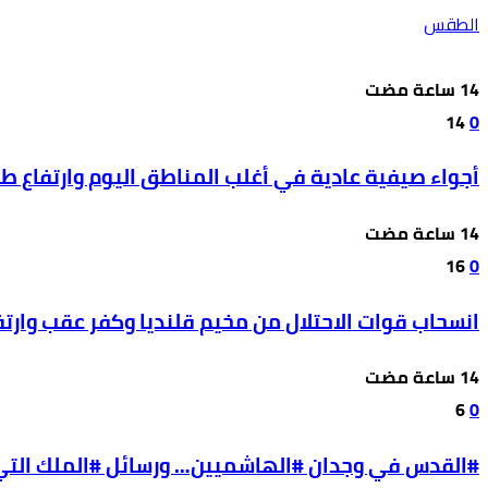
الطقس
14
0
أجواء صيفية عادية في أغلب المناطق اليوم وارتفاع ط
16
0
انسحاب قوات الاحتلال من مخيم قلنديا وكفر عقب وارتفاع 
6
0
#القدس في وجدان #الهاشميين… ورسائل #الملك التي ل