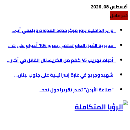
أغسطس 08, 2026
خبر عاجل
وزير الداخلية يزور مركز حدود المدورة ويلتقي أب...
مديرية الأمن العام تحتفي بمرور 104 أعوام على ت...
أحباط تهريب 45 كغم من الكريستال القاتل في أكبر...
شهيد وجريح في غارة إسرائيلية على جنوب لبنان...
“صناعة الأردن” تصدر تقريرا حول تحد...