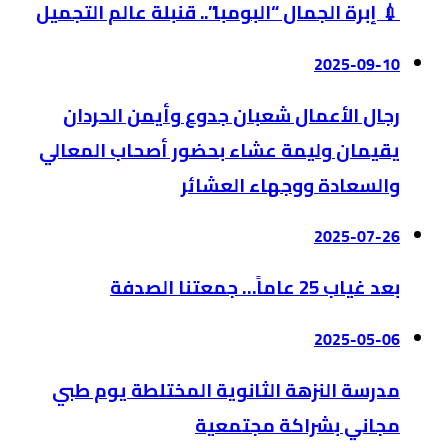
💉 إبرة الجمال “البومبا”.. قنبلة عالم التجميل
2025-09-10
رجال الأعمال شعبان جدوع وأيمن الحردان
يقيمان وليمة عشاء بحضور أصحاب المعالي
والسعادة ووجهاء العشائر
2025-07-26
بعد غياب 25 عاماً… جمعتنا الصدفة
2025-05-06
مدرسة النزهة الثانوية المختلطة يوم طبي
مجاني بشراكة مجتمعية