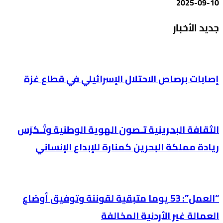
2025-09-10
جديد الأخبار
إصابات برصاص الاحتلال الإسرائيلي في قطاع غزة
الثقافة البحرينية تـصون الهوية الوطنية وتُـكرّس
ريادة مملكة البحرين كمنارة للإبداع الإنساني
“العمل”: 53 يوما متبقية لقوننة وتوفيق أوضاع
العمالة غير الأردنية المخالفة