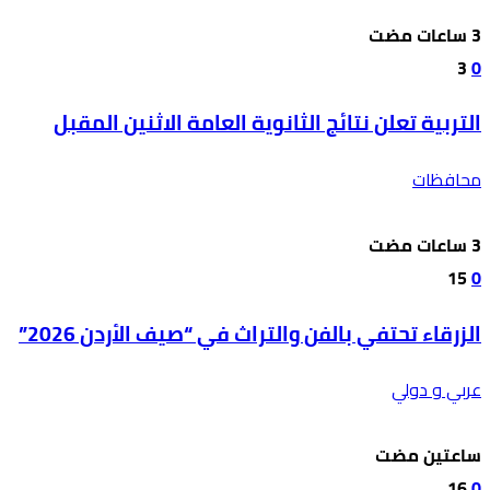
3
0
التربية تعلن نتائج الثانوية العامة الاثنين المقبل
محافظات
15
0
الزرقاء تحتفي بالفن والتراث في “صيف الأردن 2026”
عربي و دولي
‫‫‫‏‫ساعتين مضت‬
16
0