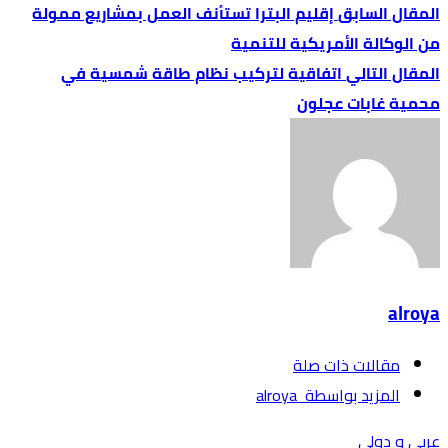
إقليم البترا تستأنف العمل بمشاريع ممولة
من الوكالة الأمريكية للتنمية
اتفاقية لتركيب نظام طاقة شمسية في
محمية غابات عجلون
alroya
‫مقالات ذات صلة‬
‫‫المزيد بواسطة‬ ‬ alroya
عربي و دولي