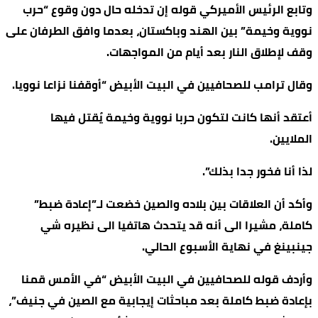
وتابع الرئيس الأميركي قوله إن تدخله حال دون وقوع “حرب
نووية وخيمة” بين الهند وباكستان، بعدما وافق الطرفان على
وقف لإطلاق النار بعد أيام من المواجهات.
وقال ترامب للصحافيين في البيت الأبيض “أوقفنا نزاعا نوويا.
أعتقد أنها كانت لتكون حربا نووية وخيمة يُقتل فيها
الملايين.
لذا أنا فخور جدا بذلك”.
وأكد أن العلاقات بين بلاده والصين خضعت لـ”إعادة ضبط”
كاملة، مشيرا الى أنه قد يتحدث هاتفيا الى نظيره شي
جينبينغ في نهاية الأسبوع الحالي.
وأردف قوله للصحافيين في البيت الأبيض “في الأمس قمنا
بإعادة ضبط كاملة بعد مباحثات إيجابية مع الصين في جنيف”،