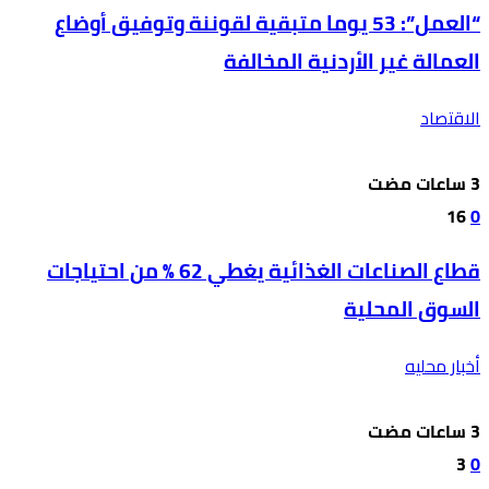
“العمل”: 53 يوما متبقية لقوننة وتوفيق أوضاع
العمالة غير الأردنية المخالفة
الاقتصاد
16
0
قطاع الصناعات الغذائية يغطي 62 % من احتياجات
السوق المحلية
أخبار محليه
3
0