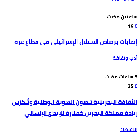
‫‫‫‏‫ساعتين مضت‬
16
0
إصابات برصاص الاحتلال الإسرائيلي في قطاع غزة
أدب وثقافة
25
0
الثقافة البحرينية تـصون الهوية الوطنية وتُـكرّس
ريادة مملكة البحرين كمنارة للإبداع الإنساني
الاقتصاد