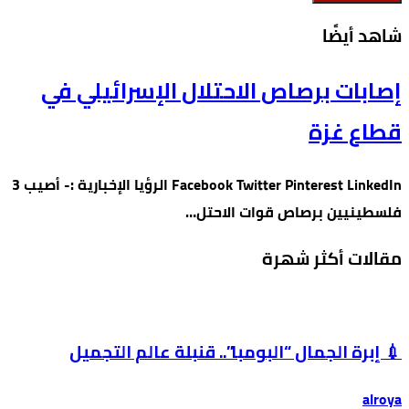
‫شاهد أيضًا‬
إصابات برصاص الاحتلال الإسرائيلي في
قطاع غزة
Facebook Twitter Pinterest LinkedIn الرؤيا الإخبارية :- أصيب 3
فلسطينيين برصاص قوات الاحتل…
مقالات أكثر شهرة
💉 إبرة الجمال “البومبا”.. قنبلة عالم التجميل
alroya