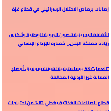
إصابات برصاص الاحتلال الإسرائيلي في قطاع غزة
الثقافة البحرينية تـصون الهوية الوطنية وتُـكرّس
ريادة مملكة البحرين كمنارة للإبداع الإنساني
“العمل”: 53 يوما متبقية لقوننة وتوفيق أوضاع
العمالة غير الأردنية المخالفة
قطاع الصناعات الغذائية يغطي 62 % من احتياجات