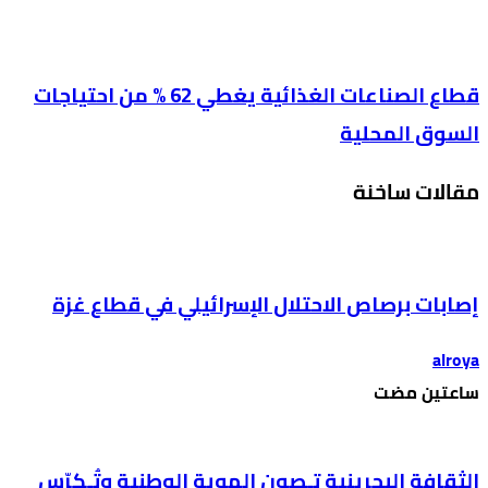
قطاع الصناعات الغذائية يغطي 62 % من احتياجات
السوق المحلية
مقالات ساخنة
إصابات برصاص الاحتلال الإسرائيلي في قطاع غزة
alroya
‫‫‫‏‫ساعتين مضت‬
الثقافة البحرينية تـصون الهوية الوطنية وتُـكرّس