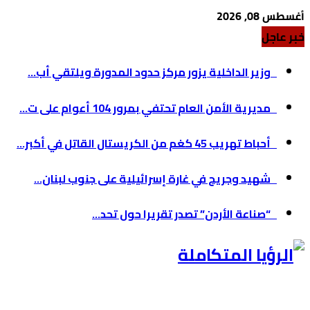
أغسطس 08, 2026
خبر عاجل
وزير الداخلية يزور مركز حدود المدورة ويلتقي أب...
مديرية الأمن العام تحتفي بمرور 104 أعوام على ت...
أحباط تهريب 45 كغم من الكريستال القاتل في أكبر...
شهيد وجريح في غارة إسرائيلية على جنوب لبنان...
“صناعة الأردن” تصدر تقريرا حول تحد...