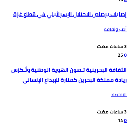
إصابات برصاص الاحتلال الإسرائيلي في قطاع غزة
أدب وثقافة
25
0
الثقافة البحرينية تـصون الهوية الوطنية وتُـكرّس
ريادة مملكة البحرين كمنارة للإبداع الإنساني
الاقتصاد
14
0