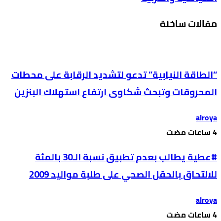
مقالات ساخنة
“الطاقة النيابية” تدعو لتشديد الرقابة على محطات
المحروقات وتبحث شكاوى ارتفاع استهلاك البنزين
alroya
#عطية يطالب بعدم تطبيق نسبة الـ30 بالمئة
للالتحاق بالحقل الصحي على طلبة مواليد 2009
alroya