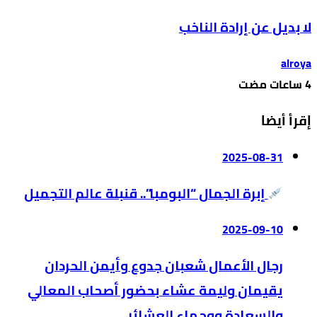
لا بديل عن إرادة الناخب
alroya
إقرأ أيضا
2025-08-31
إبرة الجمال “البومبا”.. قنبلة عالم التجميل
2025-09-10
رجال الأعمال شعبان جدوع وأيمن الحردان
يقيمان وليمة عشاء بحضور أصحاب المعالي
والسعادة ووجهاء العشائر