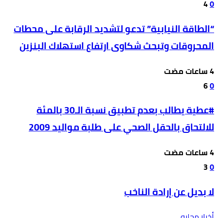
4
0
“الطاقة النيابية” تدعو لتشديد الرقابة على محطات
المحروقات وتبحث شكاوى ارتفاع استهلاك البنزين
6
0
#عطية يطالب بعدم تطبيق نسبة الـ30 بالمئة
للالتحاق بالحقل الصحي على طلبة مواليد 2009
3
0
لا بديل عن إرادة الناخب
أخبار محليه