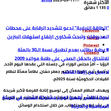
alroya
2025-05-11
الأكثر شهرة
0
135
1 ‫دقائق‬
“الطاقة النيابية” تدعو لتشديد الرقابة على محطات
Facebook
المحروقات وتبحث شكاوى ارتفاع استهلاك البنزين
Twitter
Pinterest
#عطية يطالب بعدم تطبيق نسبة الـ30 بالمئة
LinkedIn
للالتحاق بالحقل الصحي على طلبة مواليد 2009
الرؤيا – أقرَّ مجلس الوزراء في جلسته التي عقدها اليوم الأحد،
لا بديل عن إرادة الناخب
برئاسة رئيس الوزراء الدكتور جعفر حسّان، نظاماً معدِّلاً لنظام
القيادات الحكوميَّة لسنة 2025م.
ويهدف النظام المعدِّل إلى توسيع إتاحة الفرصة لأكبر شريحة
ندوة تناقش أهمية تعزيز مشاركة الشباب في الحياة
ممكنة للتقدم لإشغال الوظائف القياديَّة الشاغرة، عبر التوسُّع
في نشر إعلان الاستقطاب، من خلال استخدام الوسائل
السياسية والحزبية