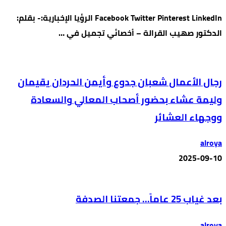
Facebook Twitter Pinterest LinkedIn الرؤيا الإخبارية:- بقلم:
الدكتور صهيب القرالة – أخصائي تجميل في …
رجال الأعمال شعبان جدوع وأيمن الحردان يقيمان
وليمة عشاء بحضور أصحاب المعالي والسعادة
ووجهاء العشائر
alroya
2025-09-10
بعد غياب 25 عاماً… جمعتنا الصدفة
alroya