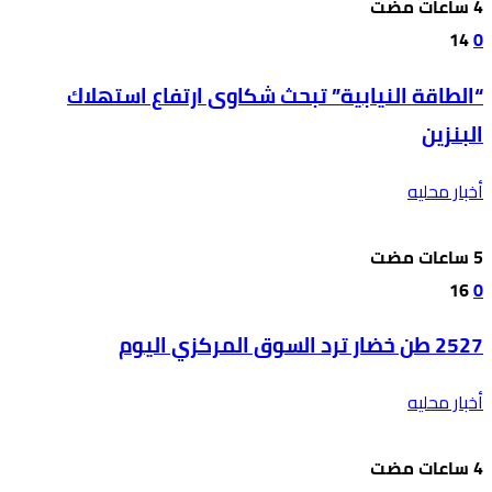
14
0
“الطاقة النيابية” تبحث شكاوى ارتفاع استهلاك
البنزين
أخبار محليه
16
0
2527 طن خضار ترد السوق المركزي اليوم
أخبار محليه