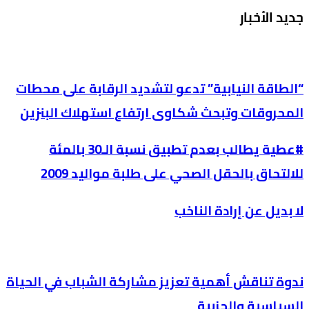
جديد الأخبار
“الطاقة النيابية” تدعو لتشديد الرقابة على محطات
المحروقات وتبحث شكاوى ارتفاع استهلاك البنزين
#عطية يطالب بعدم تطبيق نسبة الـ30 بالمئة
للالتحاق بالحقل الصحي على طلبة مواليد 2009
لا بديل عن إرادة الناخب
ندوة تناقش أهمية تعزيز مشاركة الشباب في الحياة
السياسية والحزبية