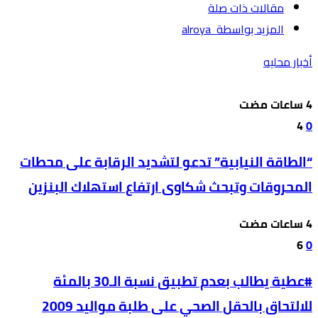
‫مقالات ذات صلة‬
‫‫المزيد بواسطة‬ ‬ alroya
أخبار محليه
4
0
“الطاقة النيابية” تدعو لتشديد الرقابة على محطات
المحروقات وتبحث شكاوى ارتفاع استهلاك البنزين
6
0
#عطية يطالب بعدم تطبيق نسبة الـ30 بالمئة
للالتحاق بالحقل الصحي على طلبة مواليد 2009