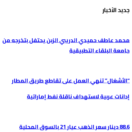
جديد الأخبار
محمد عاطف حميدي الدريبي الزبن يحتفل بتخرجه من
جامعة البلقاء التطبيقية
“الأشغال” تنهي العمل على تقاطع طريق المطار
إدانات عربية لاستهداف ناقلة نفط إماراتية
88.6 دينار سعر الذهب عيار 21 بالسوق المحلية