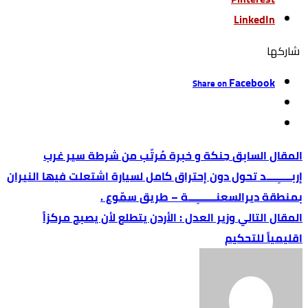
LinkedIn
‫‫ شاركها‬
Facebook
Share on
حِنكة و خبرة مُرتّب من شرطة سير غرب
إربـــــِــــد تحول دون إحتراق كامل لسيارة اشتعلت فيها النيران
بمنطقة ديرالسعنـــــــِـــة – طريق سمّوع .
وزير العدل : الأردن يتطلع لأن يصبح مركزاً
اقليمياً للتحكيم