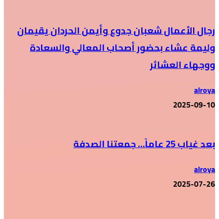
رجال الأعمال شعبان جدوع وأيمن الحردان يقيمان
وليمة عشاء بحضور أصحاب المعالي والسعادة
ووجهاء العشائر
alroya
2025-09-10
بعد غياب 25 عاماً… جمعتنا الصدفة
alroya
2025-07-26