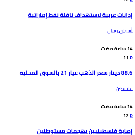
إدانات عربية لاستهداف ناقلة نفط إماراتية
أسواق ومال
11
0
88.6 دينار سعر الذهب عيار 21 بالسوق المحلية
فلسطين
12
0
إصابة فلسطينيين بهجمات مستوطنين