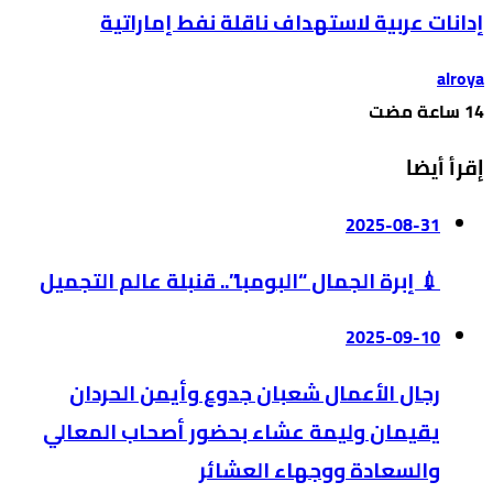
إدانات عربية لاستهداف ناقلة نفط إماراتية
alroya
إقرأ أيضا
2025-08-31
💉 إبرة الجمال “البومبا”.. قنبلة عالم التجميل
2025-09-10
رجال الأعمال شعبان جدوع وأيمن الحردان
يقيمان وليمة عشاء بحضور أصحاب المعالي
والسعادة ووجهاء العشائر