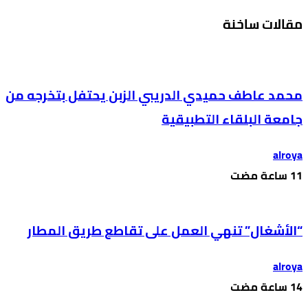
مقالات ساخنة
محمد عاطف حميدي الدريبي الزبن يحتفل بتخرجه من
جامعة البلقاء التطبيقية
alroya
“الأشغال” تنهي العمل على تقاطع طريق المطار
alroya