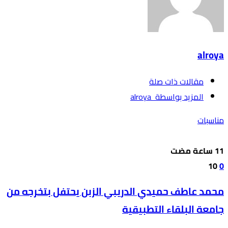
alroya
‫مقالات ذات صلة‬
‫‫المزيد بواسطة‬ ‬ alroya
مناسبات
10
0
محمد عاطف حميدي الدريبي الزبن يحتفل بتخرجه من
جامعة البلقاء التطبيقية