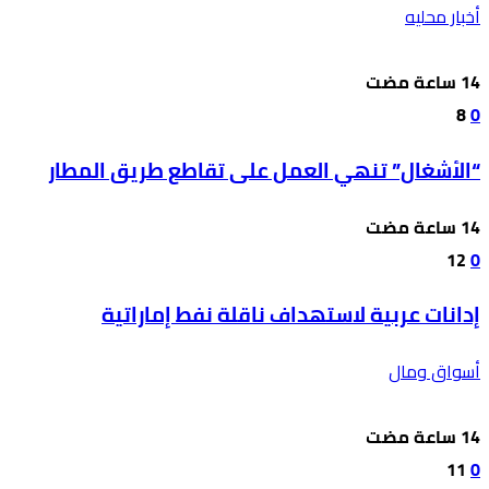
أخبار محليه
8
0
“الأشغال” تنهي العمل على تقاطع طريق المطار
12
0
إدانات عربية لاستهداف ناقلة نفط إماراتية
أسواق ومال
11
0