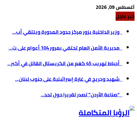
أغسطس 09, 2026
خبر عاجل
وزير الداخلية يزور مركز حدود المدورة ويلتقي أب...
مديرية الأمن العام تحتفي بمرور 104 أعوام على ت...
أحباط تهريب 45 كغم من الكريستال القاتل في أكبر...
شهيد وجريح في غارة إسرائيلية على جنوب لبنان...
“صناعة الأردن” تصدر تقريرا حول تحد...