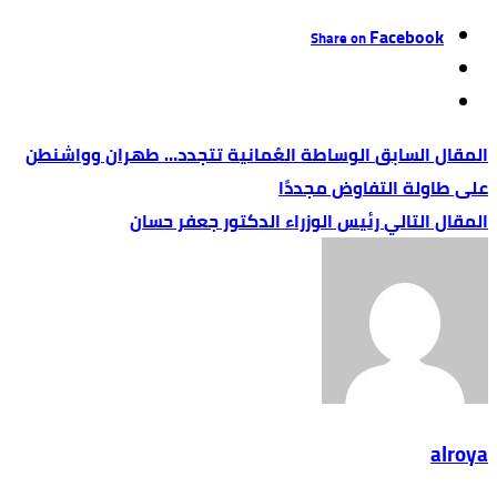
Facebook
Share on
الوساطة العُمانية تتجدد… طهران وواشنطن
على طاولة التفاوض مجددًا
‏رئيس الوزراء الدكتور جعفر حسان
alroya