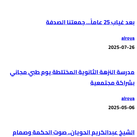
بعد غياب 25 عاماً… جمعتنا الصدفة
alroya
2025-07-26
مدرسة النزهة الثانوية المختلطة يوم طبي مجاني
بشراكة مجتمعية
alroya
2025-05-06
الشيخ عبدالكريم الحويان.. صوت الحكمة وصمام