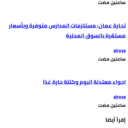
‫‫‫‏‫ساعتين مضت‬
تجارة عمان: مستلزمات المدارس متوفرة وبأسعار
مستقرة بالسوق المحلية
alroya
‫‫‫‏‫ساعتين مضت‬
اجواء معتدلة اليوم وكتلة حارة غدًا
alroya
‫‫‫‏‫ساعتين مضت‬
إقرأ أيضا