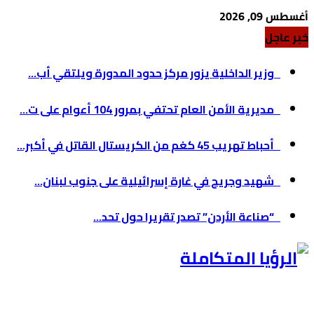
أغسطس 09, 2026
خبر عاجل
وزير الداخلية يزور مركز حدود المدورة ويلتقي أب...
مديرية الأمن العام تحتفي بمرور 104 أعوام على ت...
أحباط تهريب 45 كغم من الكريستال القاتل في أكبر...
شهيد وجريح في غارة إسرائيلية على جنوب لبنان...
“صناعة الأردن” تصدر تقريرا حول تحد...