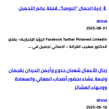
💉 إبرة الجمال “البومبا”.. قنبلة عالم التجميل
alroya
2025-08-31
Facebook Twitter Pinterest LinkedIn الرؤيا الإخبارية:- بقلم:
الدكتور صهيب القرالة – أخصائي تجميل في …
رجال الأعمال شعبان جدوع وأيمن الحردان يقيمان
وليمة عشاء بحضور أصحاب المعالي والسعادة
ووجهاء العشائر
alroya
2025-09-10