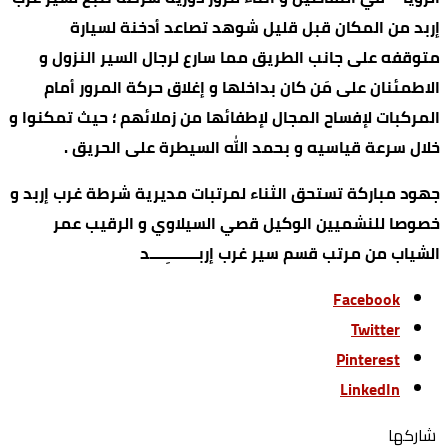
إربد من المكان قبل قليل شوهد تصاعد أدخنة لسيارة
متوقفه على جانب الطريق مما سارع لرجال السير النزول و
الاطمئنان على مَن كان بداخلها و إغلاق حركة المرور أمام
المركبات لإفساح المجال لإطفائها من زملائهم ؛ حيث تمكنوا و
خلال سرعة قياسيه و بحمد الله السيطرة على الحريق .
جهود مباركة تستحق الثناء لمرتبات مديرية شرطة غرب إربد و
خصوصا للنشميين الوكيل قصي السيلاوي و الرقيب عمر
الشياب من مرتب قسم سير غرب إربــــــــِــــد
Facebook
Twitter
Pinterest
LinkedIn
‫‫ شاركها‬