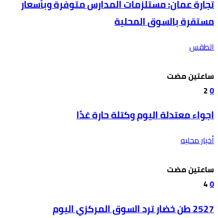
تجارة عمان: مستلزمات المدارس متوفرة وبأسعار
مستقرة بالسوق المحلية
الطقس
‫‫‫‏‫ساعتين مضت‬
2
0
اجواء معتدلة اليوم وكتلة حارة غدًا
أخبار محليه
‫‫‫‏‫ساعتين مضت‬
4
0
2527 طن خضار ترد السوق المركزي اليوم