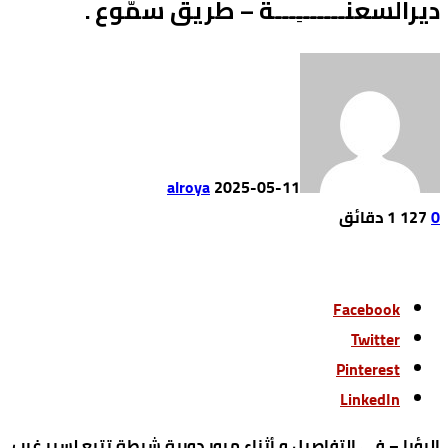
ديرالسعنـــــــِـــة – طريق سمّوع .
alroya
2025-05-11
0
127
1 ‫دقائق‬
Facebook
Twitter
Pinterest
LinkedIn
الرؤيا – في التفاصيل و أثناء مرور دورية شرطة تتبع لسير غرب