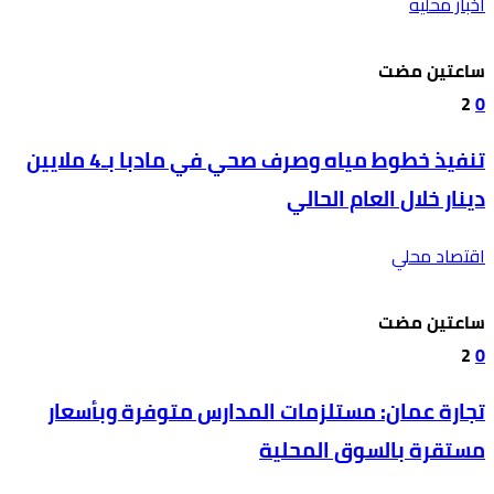
أخبار محليه
‫‫‫‏‫ساعتين مضت‬
2
0
تنفيذ خطوط مياه وصرف صحي في مادبا بـ4 ملايين
دينار خلال العام الحالي
اقتصاد محلي
‫‫‫‏‫ساعتين مضت‬
2
0
تجارة عمان: مستلزمات المدارس متوفرة وبأسعار
مستقرة بالسوق المحلية