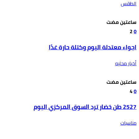
الطقس
‫‫‫‏‫ساعتين مضت‬
2
0
اجواء معتدلة اليوم وكتلة حارة غدًا
أخبار محليه
‫‫‫‏‫ساعتين مضت‬
4
0
2527 طن خضار ترد السوق المركزي اليوم
مناسبات