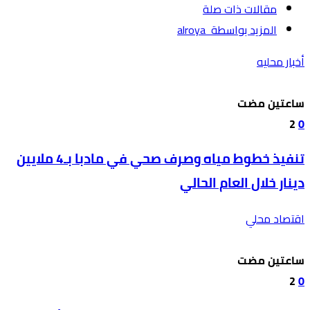
‫مقالات ذات صلة‬
‫‫المزيد بواسطة‬ ‬ alroya
أخبار محليه
‫‫‫‏‫ساعتين مضت‬
2
0
تنفيذ خطوط مياه وصرف صحي في مادبا بـ4 ملايين
دينار خلال العام الحالي
اقتصاد محلي
‫‫‫‏‫ساعتين مضت‬
2
0