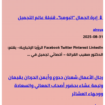
💉 إبرة الجمال “البومبا”.. قنبلة عالم التجميل
alroya
2025-08-31
Facebook Twitter Pinterest LinkedIn الرؤيا الإخبارية:- بقلم:
الدكتور صهيب القرالة – أخصائي تجميل في …
رجال الأعمال شعبان جدوع وأيمن الحردان يقيمان
وليمة عشاء بحضور أصحاب المعالي والسعادة
ووجهاء العشائر