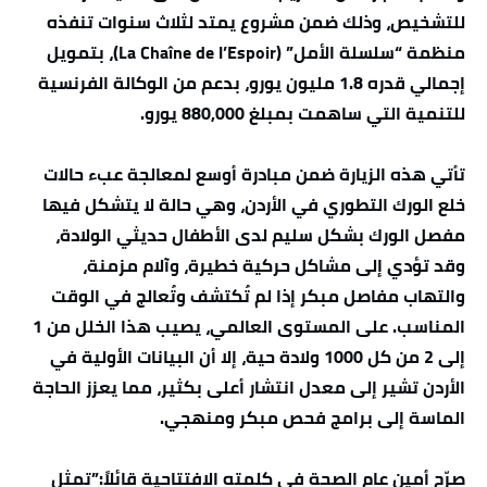
للتشخيص، وذلك ضمن مشروع يمتد لثلاث سنوات تنفذه
منظمة “سلسلة الأمل” (La Chaîne de l’Espoir)، بتمويل
إجمالي قدره 1.8 مليون يورو، بدعم من الوكالة الفرنسية
للتنمية التي ساهمت بمبلغ 880,000 يورو.
تأتي هذه الزيارة ضمن مبادرة أوسع لمعالجة عبء حالات
خلع الورك التطوري في الأردن، وهي حالة لا يتشكل فيها
مفصل الورك بشكل سليم لدى الأطفال حديثي الولادة،
وقد تؤدي إلى مشاكل حركية خطيرة، وآلام مزمنة،
والتهاب مفاصل مبكر إذا لم تُكتشف وتُعالج في الوقت
المناسب. على المستوى العالمي، يصيب هذا الخلل من 1
إلى 2 من كل 1000 ولادة حية، إلا أن البيانات الأولية في
الأردن تشير إلى معدل انتشار أعلى بكثير، مما يعزز الحاجة
الماسة إلى برامج فحص مبكر ومنهجي.
صرّح أمين عام الصحة في كلمته الافتتاحية قائلاً:”تمثل