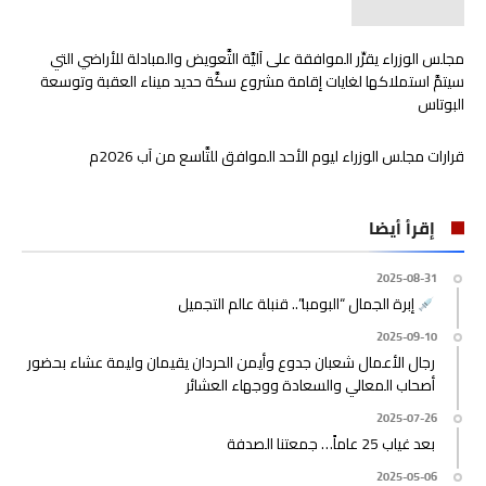
مجلس الوزراء يقرِّر الموافقة على آليَّة التَّعويض والمبادلة للأراضي التي
سيتمَّ استملاكها لغايات إقامة مشروع سكَّة حديد ميناء العقبة وتوسعة
البوتاس
قرارات مجلس الوزراء ليوم الأحد الموافق للتَّاسع من آب 2026م
إقرأ أيضا
2025-08-31
إبرة الجمال “البومبا”.. قنبلة عالم التجميل
2025-09-10
رجال الأعمال شعبان جدوع وأيمن الحردان يقيمان وليمة عشاء بحضور
أصحاب المعالي والسعادة ووجهاء العشائر
2025-07-26
بعد غياب 25 عاماً… جمعتنا الصدفة
2025-05-06