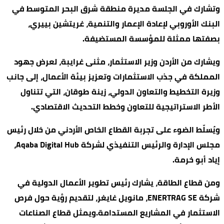
وتشارك في الجلسة مديرة منطقة شرق البحر المتوسط في
البنك الأوروبي لإعادة الإعمار والتنمية، غريتشين بييري،
بصفتها ممثلة للمؤسسة المستضيفة.
ويشارك من الأردن وزير الاستثمار، مثنى غرايبة، لعرض جهود
المملكة في جذب الاستثمارات وتعزيز بيئة الأعمال، إلى جانب
وزيرة التخطيط والتعاون الدولي، زينة طوقان، التي تتناول
الأطر الاستراتيجية للتعاون وخطط التحديث الاقتصادي.
ويُسلّط الضوء على تجربة القطاع الخاص الأردني من خلال رئيس
مجلس الإدارة والرئيس التنفيذي لشركة Aqaba Digital Hub،
إياد أبو خرمة.
ومن قطاع الطاقة، يشارك رئيس تطوير الأعمال الدولية في
شركة ENERTRAG SE، مانويل غايغر، لتقديم رؤية حول فرص
الاستثمار في المشاريع المستدامة.ويمثل قطاع الصناعات