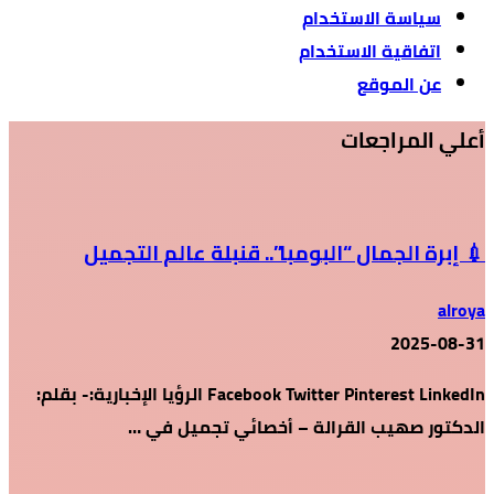
سياسة الاستخدام
اتفاقية الاستخدام
عن الموقع
أعلي المراجعات
💉 إبرة الجمال “البومبا”.. قنبلة عالم التجميل
alroya
2025-08-31
Facebook Twitter Pinterest LinkedIn الرؤيا الإخبارية:- بقلم:
الدكتور صهيب القرالة – أخصائي تجميل في …