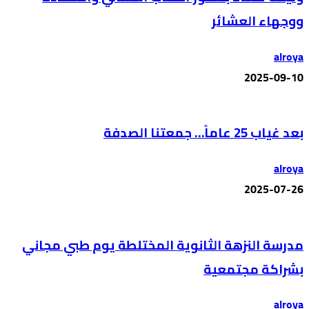
ووجهاء العشائر
alroya
2025-09-10
بعد غياب 25 عاماً… جمعتنا الصدفة
alroya
2025-07-26
مدرسة النزهة الثانوية المختلطة يوم طبي مجاني
بشراكة مجتمعية
alroya