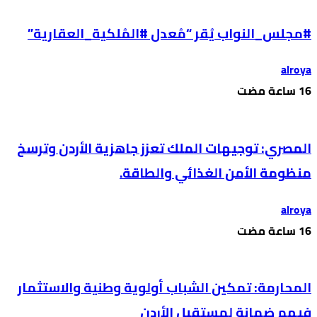
#مجلس_النواب يُقر “مُعدل #المُلكية_العقارية”
alroya
المصري: توجيهات الملك تعزز جاهزية الأردن وترسخ
منظومة الأمن الغذائي والطاقة.
alroya
المحارمة: تمكين الشباب أولوية وطنية والاستثمار
فيهم ضمانة لمستقبل الأردن