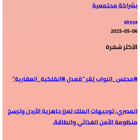
بشراكة مجتمعية
alroya
2025-05-06
الأكثر شهرة
#مجلس_النواب يُقر “مُعدل #المُلكية_العقارية”
المصري: توجيهات الملك تعزز جاهزية الأردن وترسخ
منظومة الأمن الغذائي والطاقة.