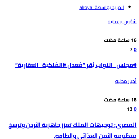
‫‫المزيد بواسطة‬ ‬ alroya
شؤون برلمانية
7
0
#مجلس_النواب يُقر “مُعدل #المُلكية_العقارية”
أخبار محليه
13
0
المصري: توجيهات الملك تعزز جاهزية الأردن وترسخ
منظومة الأمن الغذائي والطاقة.