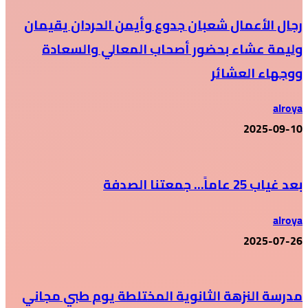
رجال الأعمال شعبان جدوع وأيمن الحردان يقيمان
وليمة عشاء بحضور أصحاب المعالي والسعادة
ووجهاء العشائر
alroya
2025-09-10
بعد غياب 25 عاماً… جمعتنا الصدفة
alroya
2025-07-26
مدرسة النزهة الثانوية المختلطة يوم طبي مجاني