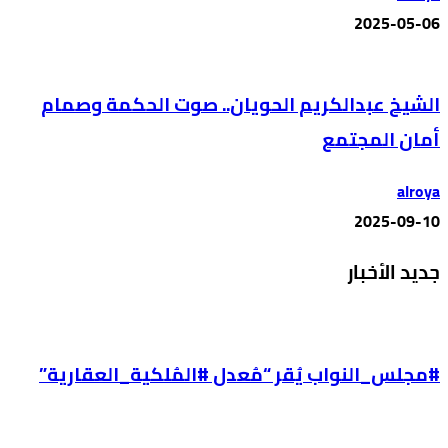
2025-05-06
الشيخ عبدالكريم الحويان.. صوت الحكمة وصمام
أمان المجتمع
alroya
2025-09-10
جديد الأخبار
#مجلس_النواب يُقر “مُعدل #المُلكية_العقارية”