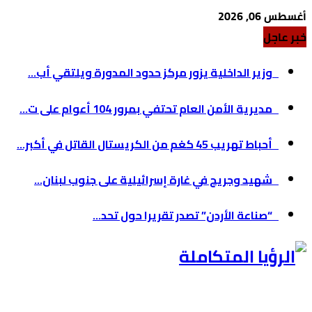
أغسطس 06, 2026
خبر عاجل
وزير الداخلية يزور مركز حدود المدورة ويلتقي أب...
مديرية الأمن العام تحتفي بمرور 104 أعوام على ت...
أحباط تهريب 45 كغم من الكريستال القاتل في أكبر...
شهيد وجريح في غارة إسرائيلية على جنوب لبنان...
“صناعة الأردن” تصدر تقريرا حول تحد...