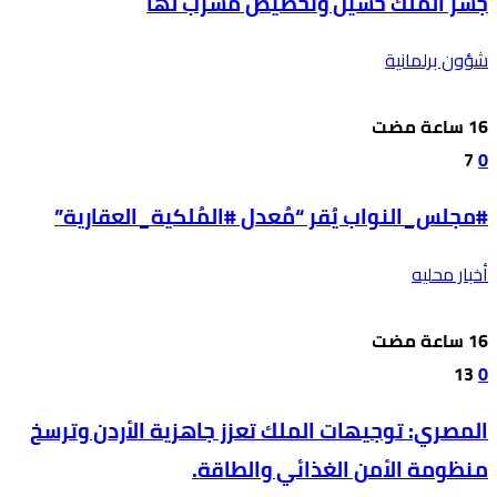
جسر الملك حسين وتخصيص مسرب لها
شؤون برلمانية
7
0
#مجلس_النواب يُقر “مُعدل #المُلكية_العقارية”
أخبار محليه
13
0
المصري: توجيهات الملك تعزز جاهزية الأردن وترسخ
منظومة الأمن الغذائي والطاقة.