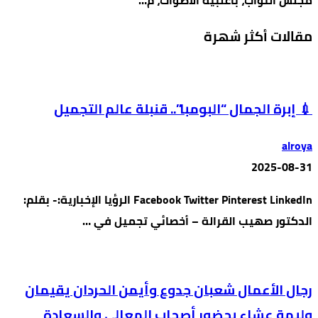
مجلس النواب، بأغلبية الأصوات، م…
مقالات أكثر شهرة
💉 إبرة الجمال “البومبا”.. قنبلة عالم التجميل
alroya
2025-08-31
Facebook Twitter Pinterest LinkedIn الرؤيا الإخبارية:- بقلم:
الدكتور صهيب القرالة – أخصائي تجميل في …
رجال الأعمال شعبان جدوع وأيمن الحردان يقيمان
وليمة عشاء بحضور أصحاب المعالي والسعادة