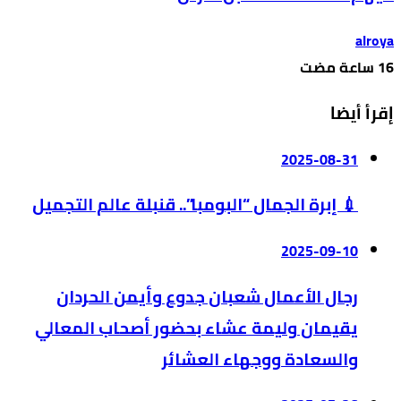
alroya
إقرأ أيضا
2025-08-31
💉 إبرة الجمال “البومبا”.. قنبلة عالم التجميل
2025-09-10
رجال الأعمال شعبان جدوع وأيمن الحردان
يقيمان وليمة عشاء بحضور أصحاب المعالي
والسعادة ووجهاء العشائر