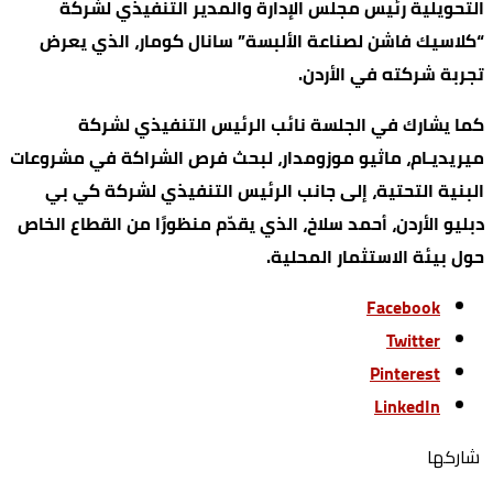
التحويلية رئيس مجلس الإدارة والمدير التنفيذي لشركة
“كلاسيك فاشن لصناعة الألبسة” سانال كومار، الذي يعرض
تجربة شركته في الأردن.
كما يشارك في الجلسة نائب الرئيس التنفيذي لشركة
ميريديـام، ماثيو موزومدار، لبحث فرص الشراكة في مشروعات
البنية التحتية، إلى جانب الرئيس التنفيذي لشركة كي بي
دبليو الأردن، أحمد سلاخ، الذي يقدّم منظورًا من القطاع الخاص
حول بيئة الاستثمار المحلية.
Facebook
Twitter
Pinterest
LinkedIn
‫‫ شاركها‬