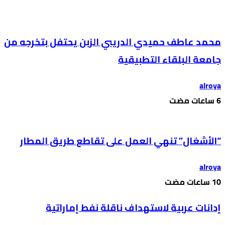
محمد عاطف حميدي الدريبي الزبن يحتفل بتخرجه من
جامعة البلقاء التطبيقية
alroya
“الأشغال” تنهي العمل على تقاطع طريق المطار
alroya
إدانات عربية لاستهداف ناقلة نفط إماراتية