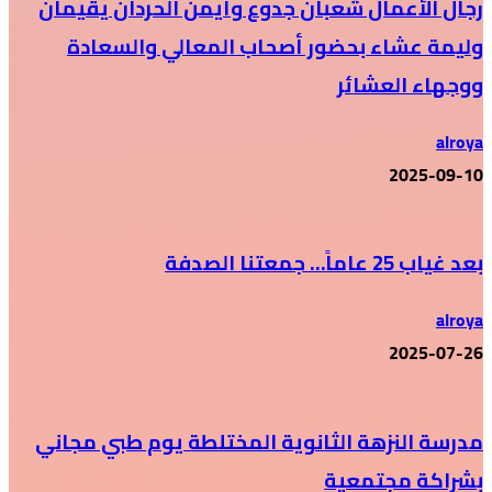
رجال الأعمال شعبان جدوع وأيمن الحردان يقيمان
وليمة عشاء بحضور أصحاب المعالي والسعادة
ووجهاء العشائر
alroya
2025-09-10
بعد غياب 25 عاماً… جمعتنا الصدفة
alroya
2025-07-26
مدرسة النزهة الثانوية المختلطة يوم طبي مجاني
بشراكة مجتمعية