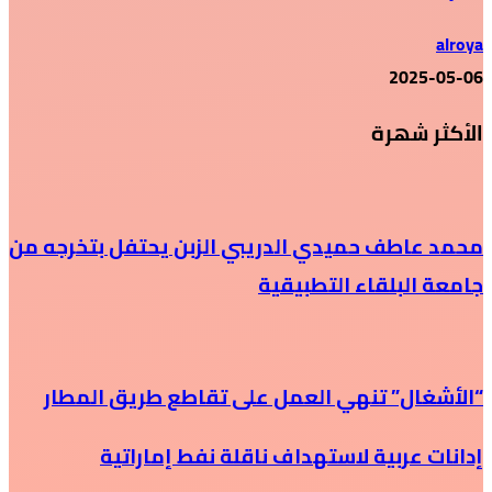
alroya
2025-05-06
الأكثر شهرة
محمد عاطف حميدي الدريبي الزبن يحتفل بتخرجه من
جامعة البلقاء التطبيقية
“الأشغال” تنهي العمل على تقاطع طريق المطار
إدانات عربية لاستهداف ناقلة نفط إماراتية