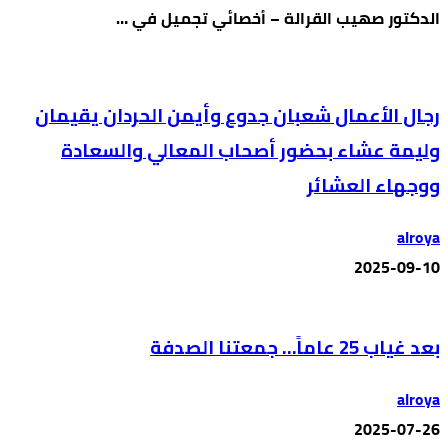
الدكتور صهيب القرالة – أخصائي تجميل في …
رجال الأعمال شعبان جدوع وأيمن الحردان يقيمان
وليمة عشاء بحضور أصحاب المعالي والسعادة
ووجهاء العشائر
alroya
2025-09-10
بعد غياب 25 عاماً… جمعتنا الصدفة
alroya
2025-07-26