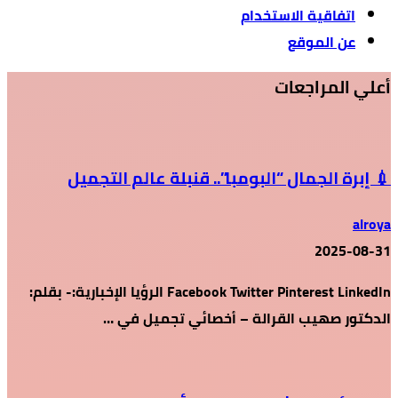
اتفاقية الاستخدام
عن الموقع
أعلي المراجعات
💉 إبرة الجمال “البومبا”.. قنبلة عالم التجميل
alroya
2025-08-31
Facebook Twitter Pinterest LinkedIn الرؤيا الإخبارية:- بقلم:
الدكتور صهيب القرالة – أخصائي تجميل في …