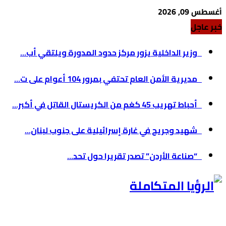
أغسطس 09, 2026
خبر عاجل
وزير الداخلية يزور مركز حدود المدورة ويلتقي أب...
مديرية الأمن العام تحتفي بمرور 104 أعوام على ت...
أحباط تهريب 45 كغم من الكريستال القاتل في أكبر...
شهيد وجريح في غارة إسرائيلية على جنوب لبنان...
“صناعة الأردن” تصدر تقريرا حول تحد...