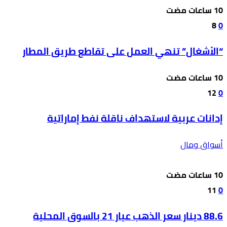
8
0
“الأشغال” تنهي العمل على تقاطع طريق المطار
12
0
إدانات عربية لاستهداف ناقلة نفط إماراتية
أسواق ومال
11
0
88.6 دينار سعر الذهب عيار 21 بالسوق المحلية