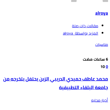
alroya
‫مقالات ذات صلة‬
‫‫المزيد بواسطة‬ ‬ alroya
مناسبات
10
0
محمد عاطف حميدي الدريبي الزبن يحتفل بتخرجه من
جامعة البلقاء التطبيقية
أخبار محليه