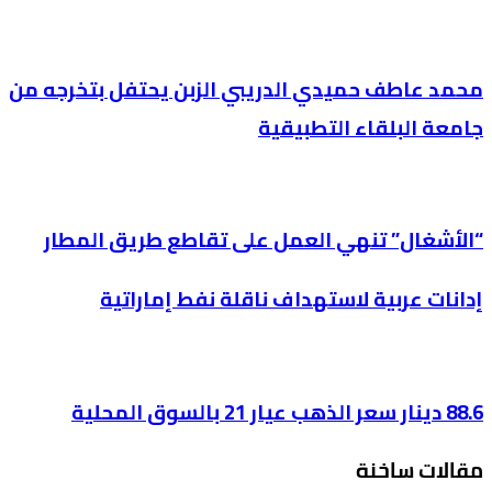
محمد عاطف حميدي الدريبي الزبن يحتفل بتخرجه من
جامعة البلقاء التطبيقية
“الأشغال” تنهي العمل على تقاطع طريق المطار
إدانات عربية لاستهداف ناقلة نفط إماراتية
88.6 دينار سعر الذهب عيار 21 بالسوق المحلية
مقالات ساخنة