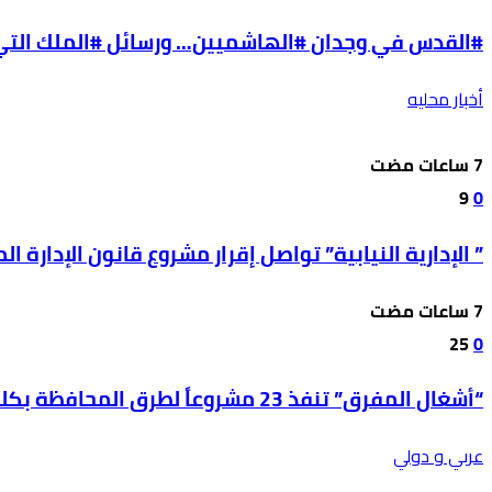
#القدس في وجدان #الهاشميين… ورسائل #الملك التي ل
أخبار محليه
9
0
” الإدارية النيابية” تواصل إقرار مشروع قانون الإدارة المحل
25
0
“أشغال المفرق” تنفذ 23 مشروعاً لطرق المحافظة بكلفة 850 ألف دينار
عربي و دولي