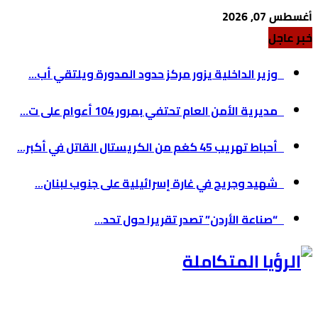
أغسطس 07, 2026
خبر عاجل
وزير الداخلية يزور مركز حدود المدورة ويلتقي أب...
مديرية الأمن العام تحتفي بمرور 104 أعوام على ت...
أحباط تهريب 45 كغم من الكريستال القاتل في أكبر...
شهيد وجريح في غارة إسرائيلية على جنوب لبنان...
“صناعة الأردن” تصدر تقريرا حول تحد...