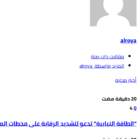
alroya
‫مقالات ذات صلة‬
‫‫المزيد بواسطة‬ ‬ alroya
أخبار محليه
4
0
“الطاقة النيابية” تدعو لتشديد الرقابة على محطات ال