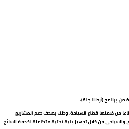
ن برنامج (أردننا جنة).
 مجلس محافظة جرش رائد العتوم، إن المجلس خصص في موازنته للعام الحالي 9 ملايين و427 ألف دينار شملت 21 قطاعا من ضمنها قطاع السياحة، وذلك بهدف دعم المشاريع
ي والسياحي من خلال تجهيز بنية تحتية متكاملة لخدمة السائح