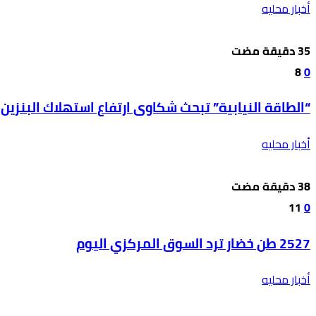
أخبار محليه
8
0
“الطاقة النيابية” تبحث شكاوى ارتفاع استهلاك البنزين
أخبار محليه
11
0
2527 طن خضار ترد السوق المركزي اليوم
أخبار محليه