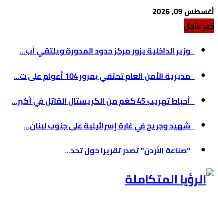
أغسطس 09, 2026
خبر عاجل
وزير الداخلية يزور مركز حدود المدورة ويلتقي أب...
مديرية الأمن العام تحتفي بمرور 104 أعوام على ت...
أحباط تهريب 45 كغم من الكريستال القاتل في أكبر...
شهيد وجريح في غارة إسرائيلية على جنوب لبنان...
“صناعة الأردن” تصدر تقريرا حول تحد...