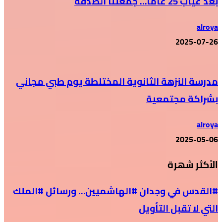
بعد غياب 25 عاماً… جمعتنا الصدفة
alroya
2025-07-26
مدرسة النزهة الثانوية المختلطة يوم طبي مجاني
بشراكة مجتمعية
alroya
2025-05-06
الأكثر شهرة
#القدس في وجدان #الهاشميين… ورسائل #الملك
التي لا تقبل التأويل