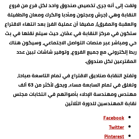
ولفت إلى أنه جرى تخصيص صندوق واحد لكل فرع من فروع
النقابة وهي (جرش وعجلون ومأدبا والكرك ومعان والطفيلة
والعقبة والمفرق)، مضيفا أن عملية الفرز بعد انتهاء الاقتراع
ستكون في مركز النقابة في عمّان، حيث سيتم نقلها في بث
حي ومباشر عبر منصات التواصل الاجتماعي، وسيكون هناك
ربط إلكتروني مع جميع الفروع، وتوفير شاشات تبين عدد
المقترعين لكل صندوق.
وتفتح النقابة صناديق الاقتراع في تمام التاسعة صباحا،
وتغلق في تمام السابعة مساء، ويحق لأكثر من 63 ألف
مهندس ومهندسة الإدلاء بأصواتهم في انتخابات مجلس
نقابة المهندسين للدورة الثلاثين
Facebook
Twitter
Pinterest