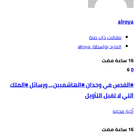
alroya
‫مقالات ذات صلة‬
‫‫المزيد بواسطة‬ ‬ alroya
6
0
#القدس في وجدان #الهاشميين… ورسائل #الملك
التي لا تقبل التأويل
أخبار محليه