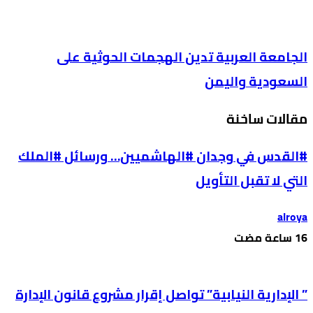
الجامعة العربية تدين الهجمات الحوثية على
السعودية واليمن
مقالات ساخنة
#القدس في وجدان #الهاشميين… ورسائل #الملك
التي لا تقبل التأويل
alroya
” الإدارية النيابية” تواصل إقرار مشروع قانون الإدارة