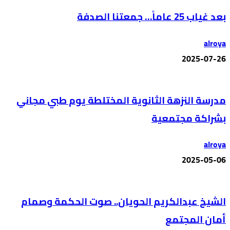
بعد غياب 25 عاماً… جمعتنا الصدفة
alroya
2025-07-26
مدرسة النزهة الثانوية المختلطة يوم طبي مجاني
بشراكة مجتمعية
alroya
2025-05-06
الشيخ عبدالكريم الحويان.. صوت الحكمة وصمام
أمان المجتمع