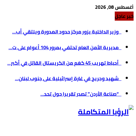
أغسطس 08, 2026
خبر عاجل
وزير الداخلية يزور مركز حدود المدورة ويلتقي أب...
مديرية الأمن العام تحتفي بمرور 104 أعوام على ت...
أحباط تهريب 45 كغم من الكريستال القاتل في أكبر...
شهيد وجريح في غارة إسرائيلية على جنوب لبنان...
“صناعة الأردن” تصدر تقريرا حول تحد...