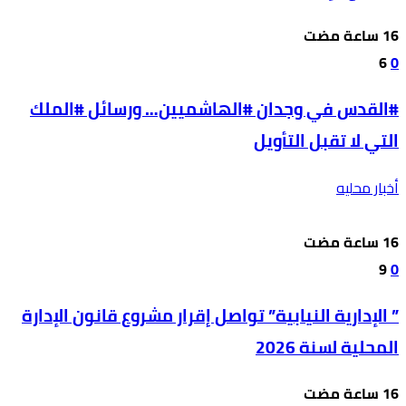
6
0
#القدس في وجدان #الهاشميين… ورسائل #الملك
التي لا تقبل التأويل
أخبار محليه
9
0
” الإدارية النيابية” تواصل إقرار مشروع قانون الإدارة
المحلية لسنة 2026