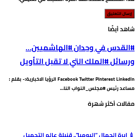
‫شاهد أيضًا‬
#القدس في وجدان #الهاشميين…
ورسائل #الملك التي لا تقبل التأويل
Facebook Twitter Pinterest LinkedIn الرؤيا الاخبارية:- بقلم :
مساعد رئيس #مجلس_النواب النا…
مقالات أكثر شهرة
💉 إبرة الجمال “البومبا”.. قنبلة عالم التجميل