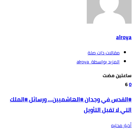
alroya
‫مقالات ذات صلة‬
‫‫المزيد بواسطة‬ ‬ alroya
‫‫‫‏‫ساعتين مضت‬
6
0
#القدس في وجدان #الهاشميين… ورسائل #الملك
التي لا تقبل التأويل
أخبار محليه