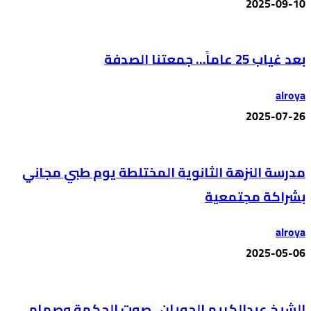
2025-09-10
بعد غياب 25 عاماً… جمعتنا الصدفة
alroya
2025-07-26
مدرسة النزهة الثانوية المختلطة يوم طبي مجاني
بشراكة مجتمعية
alroya
2025-05-06
الشيخ عبدالكريم الحويان.. صوت الحكمة وصمام