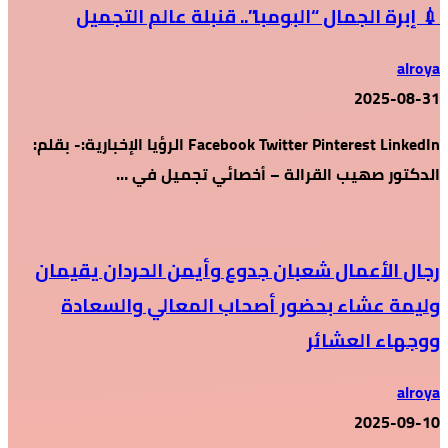
💉 إبرة الجمال “البومبا”.. قنبلة عالم التجميل
alroya
2025-08-31
Facebook Twitter Pinterest LinkedIn الرؤيا الإخبارية:- بقلم:
الدكتور صهيب القرالة – أخصائي تجميل في …
رجال الأعمال شعبان جدوع وأيمن الحردان يقيمان
وليمة عشاء بحضور أصحاب المعالي والسعادة
ووجهاء العشائر
alroya
2025-09-10