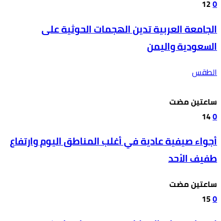
12
0
الجامعة العربية تدين الهجمات الحوثية على
السعودية واليمن
الطقس
‫‫‫‏‫ساعتين مضت‬
14
0
أجواء صيفية عادية في أغلب المناطق اليوم وارتفاع
طفيف الأحد
‫‫‫‏‫ساعتين مضت‬
15
0