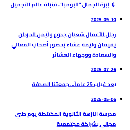
💉 إبرة الجمال “البومبا”.. قنبلة عالم التجميل
2025-09-10
رجال الأعمال شعبان جدوع وأيمن الحردان
يقيمان وليمة عشاء بحضور أصحاب المعالي
والسعادة ووجهاء العشائر
2025-07-26
بعد غياب 25 عاماً… جمعتنا الصدفة
2025-05-06
مدرسة النزهة الثانوية المختلطة يوم طبي
مجاني بشراكة مجتمعية