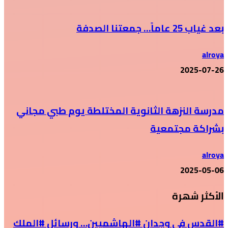
بعد غياب 25 عاماً… جمعتنا الصدفة
alroya
2025-07-26
مدرسة النزهة الثانوية المختلطة يوم طبي مجاني
بشراكة مجتمعية
alroya
2025-05-06
الأكثر شهرة
#القدس في وجدان #الهاشميين… ورسائل #الملك