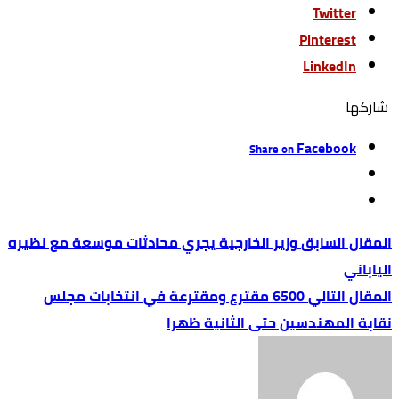
Twitter
Pinterest
LinkedIn
‫‫ شاركها‬
Facebook
Share on
وزير الخارجية يجري محادثات موسعة مع نظيره
الياباني
6500 مقترع ومقترعة في انتخابات مجلس
نقابة المهندسين حتى الثانية ظهرا