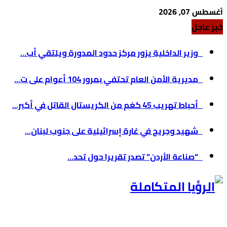
أغسطس 07, 2026
خبر عاجل
وزير الداخلية يزور مركز حدود المدورة ويلتقي أب...
مديرية الأمن العام تحتفي بمرور 104 أعوام على ت...
أحباط تهريب 45 كغم من الكريستال القاتل في أكبر...
شهيد وجريح في غارة إسرائيلية على جنوب لبنان...
“صناعة الأردن” تصدر تقريرا حول تحد...