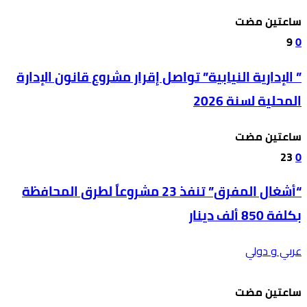
‫‫‫‏‫ساعتين مضت‬
9
0
” الإدارية النيابية” تواصل إقرار مشروع قانون الإدارة
المحلية لسنة 2026
‫‫‫‏‫ساعتين مضت‬
23
0
“أشغال المفرق” تنفذ 23 مشروعاً لطرق المحافظة
بكلفة 850 ألف دينار
عربي و دولي
‫‫‫‏‫ساعتين مضت‬