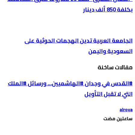
بكلفة 850 ألف دينار
الجامعة العربية تدين الهجمات الحوثية على
السعودية واليمن
مقالات ساخنة
#القدس في وجدان #الهاشميين… ورسائل #الملك
التي لا تقبل التأويل
alroya
‫‫‫‏‫ساعتين مضت‬