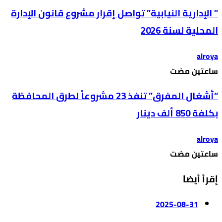
” الإدارية النيابية” تواصل إقرار مشروع قانون الإدارة
المحلية لسنة 2026
alroya
‫‫‫‏‫ساعتين مضت‬
“أشغال المفرق” تنفذ 23 مشروعاً لطرق المحافظة
بكلفة 850 ألف دينار
alroya
‫‫‫‏‫ساعتين مضت‬
إقرأ أيضا
2025-08-31