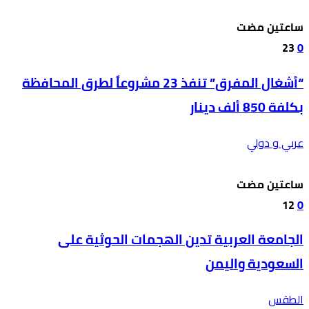
‫‫‫‏‫ساعتين مضت‬
23
0
“أشغال المفرق” تنفذ 23 مشروعاً لطرق المحافظة
بكلفة 850 ألف دينار
عربي و دولي
‫‫‫‏‫ساعتين مضت‬
12
0
الجامعة العربية تدين الهجمات الحوثية على
السعودية واليمن
الطقس