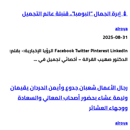
💉 إبرة الجمال “البومبا”.. قنبلة عالم التجميل
alroya
2025-08-31
Facebook Twitter Pinterest LinkedIn الرؤيا الإخبارية:- بقلم:
الدكتور صهيب القرالة – أخصائي تجميل في …
رجال الأعمال شعبان جدوع وأيمن الحردان يقيمان
وليمة عشاء بحضور أصحاب المعالي والسعادة
ووجهاء العشائر
alroya