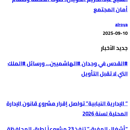
أمان المجتمع
alroya
2025-09-10
جديد الأخبار
#القدس في وجدان #الهاشميين… ورسائل #الملك
التي لا تقبل التأويل
” الإدارية النيابية” تواصل إقرار مشروع قانون الإدارة
المحلية لسنة 2026
“أشغال المفرق” تنفذ 23 مشروعاً لطرق المحافظة