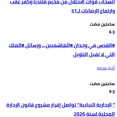
انسحاب قوات الاحتلال من مخيم قلنديا وكفر عقب
وارتفاع الإصابات لـ51
‫‫‫‏‫ساعتين مضت‬
6
0
#القدس في وجدان #الهاشميين… ورسائل #الملك
التي لا تقبل التأويل
أخبار محليه
‫‫‫‏‫ساعتين مضت‬
9
0
” الإدارية النيابية” تواصل إقرار مشروع قانون الإدارة
المحلية لسنة 2026