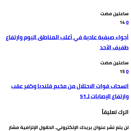
‫‫‫‏‫ساعتين مضت‬
14
0
أجواء صيفية عادية في أغلب المناطق اليوم وارتفاع
طفيف الأحد
‫‫‫‏‫ساعتين مضت‬
15
0
انسحاب قوات الاحتلال من مخيم قلنديا وكفر عقب
وارتفاع الإصابات لـ51
اترك تعليقاً
لن يتم نشر عنوان بريدك الإلكتروني.
الحقول الإلزامية مشار