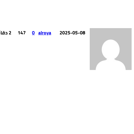
2025-05-08
alroya
0
147
2 ‫دقائق‬