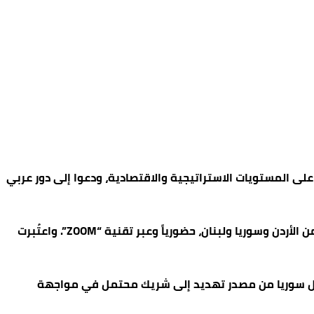
على المستويات الاستراتيجية والاقتصادية، ودعوا إلى دور عربي
وناقشت الندوة، التي أدارها الوزير الأردني الأسبق إبراهيم بدران، التحوّلات التي شهدتها سوريا نهاية 2024، بمشاركة شخصيات من الأردن وسوريا ولبنان، حضورياً وعبر تقنية “ZOOM”. واعتُبرت
ويل سوريا من مصدر تهديد إلى شريك محتمل في مواجهة
ؤثر، محذرًا من التحديات المرتبطة بإعادة البناء الداخلي