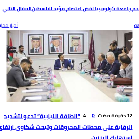
يه
أخبار محلي
0
4
“الطاقة النيابية” تدعو لتشديد
الرقابة على محطات المحروقات وتبحث شكاوى ارتفاع
استهلاك البنزين