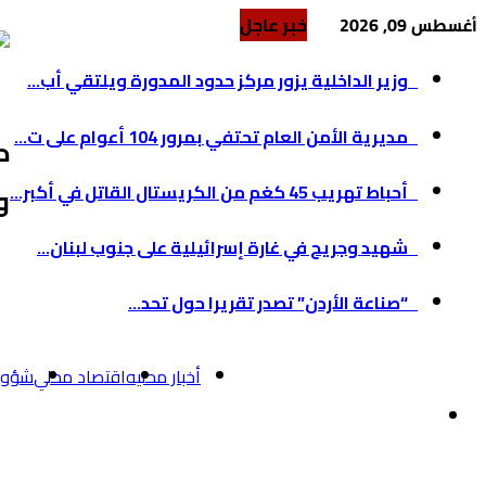
أغسطس 09, 2026
خبر عاجل
مديرية الأمن العام تحتفي بمرور 104 أعوام على ت...
أحباط تهريب 45 كغم من الكريستال القاتل في أكبر...
د
شهيد وجريح في غارة إسرائيلية على جنوب لبنان...
و
“صناعة الأردن” تصدر تقريرا حول تحد...
أخبار محليه
اقتصاد محلي
شؤون 