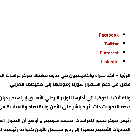
Facebook
Twitter
Pinterest
LinkedIn
الرؤيا – أكد خبراء وأكاديميون في ندوة نظمها مركز دراسات الش
فاعل في دعم استقرار سوريا وعودتها إلى محيطها العربي.
هذه التحوّلات ذات أثر مباشر على الأمن والاقتصاد والسياسة ف
رئيس مركز جسور للدراسات، محمد سرميني، أوضح أن التحول ال
التحديات الأمنية، مشيرًا إلى دور محتمل للأردن كبوابة رئيسية
من جانبه، شدد رئيس حركة التجديد الوطني السورية، عبيدة النحا