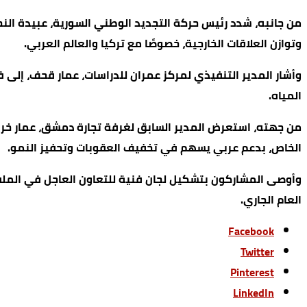
وتوازن العلاقات الخارجية، خصوصًا مع تركيا والعالم العربي.
وأشار المدير التنفيذي لمركز عمران للدراسات، عمار قحف، إلى ف
المياه.
من جهته، استعرض المدير السابق لغرفة تجارة دمشق، عمار خربوط
الخاص، بدعم عربي يسهم في تخفيف العقوبات وتحفيز النمو.
وأوصى المشاركون بتشكيل لجان فنية للتعاون العاجل في الملفا
العام الجاري.
Facebook
Twitter
Pinterest
LinkedIn
‫‫ شاركها‬
Facebook
شرطة نيويورك تقتح
Share on