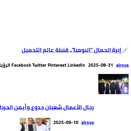
إبرة الجمال “البومبا”.. قنبلة عالم التجميل
alroya
2025-08-31
Facebook Twitter Pinterest LinkedIn الرؤيا الإخبارية:- بقلم: الدكتور صهيب القرالة – أخصائي تجميل في …
رجال الأعمال شعبان جدوع وأيمن الحرد
2025-09-10
alroya