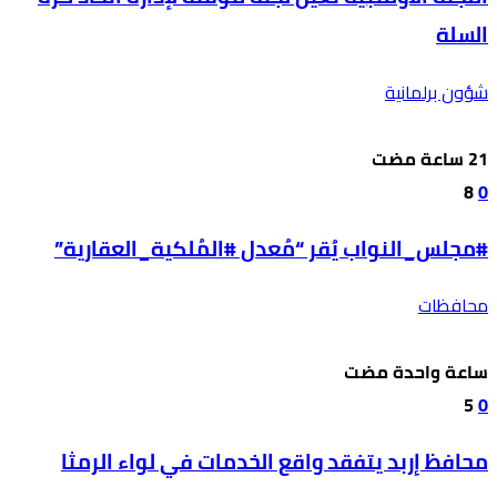
السلة
شؤون برلمانية
8
0
#مجلس_النواب يُقر “مُعدل #المُلكية_العقارية”
محافظات
‫‫‫‏‫ساعة واحدة مضت‬
5
0
محافظ إربد يتفقد واقع الخدمات في لواء الرمثا