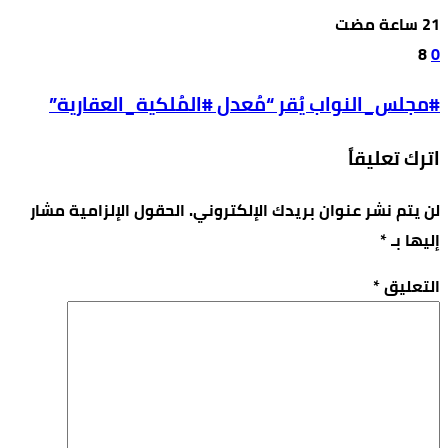
8
0
#مجلس_النواب يُقر “مُعدل #المُلكية_العقارية”
اترك تعليقاً
لن يتم نشر عنوان بريدك الإلكتروني.
الحقول الإلزامية مشار
إليها بـ
*
التعليق
*