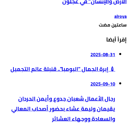
الأرض والإنسان” في عجلون
alroya
‫‫‫‏‫ساعتين مضت‬
إقرأ أيضا
2025-08-31
💉 إبرة الجمال “البومبا”.. قنبلة عالم التجميل
2025-09-10
رجال الأعمال شعبان جدوع وأيمن الحردان
يقيمان وليمة عشاء بحضور أصحاب المعالي
والسعادة ووجهاء العشائر