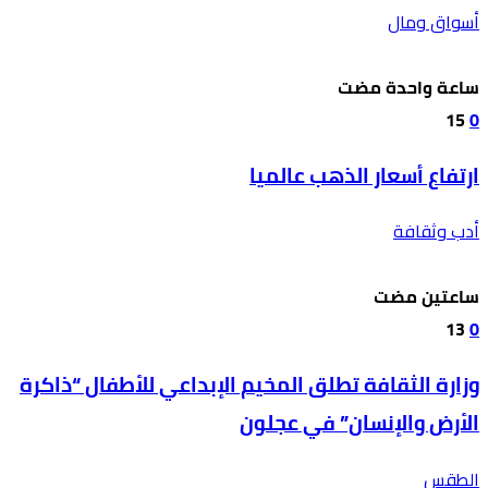
أسواق ومال
‫‫‫‏‫ساعة واحدة مضت‬
15
0
ارتفاع أسعار الذهب عالميا
أدب وثقافة
‫‫‫‏‫ساعتين مضت‬
13
0
وزارة الثقافة تطلق المخيم الإبداعي للأطفال “ذاكرة
الأرض والإنسان” في عجلون
الطقس