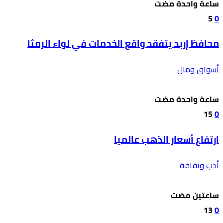
‫‫‫‏‫ساعة واحدة مضت‬
5
0
محافظ إربد يتفقد واقع الخدمات في لواء الرمثا
أسواق ومال
‫‫‫‏‫ساعة واحدة مضت‬
15
0
ارتفاع أسعار الذهب عالميا
أدب وثقافة
‫‫‫‏‫ساعتين مضت‬
13
0