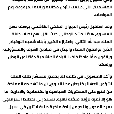
الهاشمية، التي صنعت للأردن مكانته ورايته المرفوعة رغم
العواصف.
وقد استقبل رئيس الديوان الملكي الهاشمي يوسف حسن
العيسوي هذا الحشد الوطني، حيث نقل لهم تحيات جلالة
الملك عبدالله الثاني، واعتزازه الكبير بأبناء شعبه الأوفياء،
الذين يواصلون العطاء والبذل في ميادين الشرف والمسؤولية،
ويقفون صفًا واحدًا خلف القيادة الهاشمية دفاعًا عن الوطن
ورفعته.
وأكد العيسوي، في كلمة له، بحضور مستشار جلالة الملك
لشؤون العشائر كنيعان عطا البلوي، أن ما تشهده المملكة
من تطور على المستويات السياسية والاقتصادية والإدارية، ما
هو إلا ثمرة لرؤية ملكية ثاقبة، تستند إلى تخطيط استراتيجي
بعيد المدى، وتنبع من إرادة ملكية صلبة لا تلين في سبيل