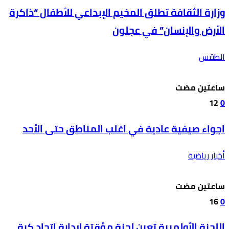
وزارة الثقافة تطلق المخيم الإبداعي للأطفال “ذاكرة
الأرض والإنسان” في عجلون
الطقس
‫‫‫‏‫ساعتين مضت‬
12
0
اجواء صيفية عادية في اغلب المناطق حتى الأحد
أخبار رياضية
‫‫‫‏‫ساعتين مضت‬
16
0
اللجنة الأولمبية تعين لجنة مؤقتة لإدارة اتحاد كرة