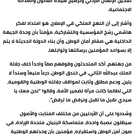
تمكين الإنسان الأردني وترسيخ سيادة القانون والعدالة
الاجتماعية.
وأشار إلى أن النهج الملكي في الإصلاح، هو امتداد لفكر
هاشمي رسّخ المؤسسية والتشاركية، مؤمناً بأن وحدة الجبهة
الداخلية هي صمّام أمان الوطن، وأن بناء الدولة الحديثة لا يتم
إلا بسواعد المؤمنين برسالتها وثوابتها.
من جهتهم، أكد المتحدثون وقوفهم صفاً واحداً خلف جلالة
الملك عبدالله الثاني، في خندق الوطن، درعاً منيعاً وسنداً لا
يلين، ودعم مطلق وثابت لمواقف جلالته الوطنية والقومية،
التي لطالما كانت مرآة لضمير الأمة. وقالوا “نحن معك يا
سيدي نقبل ما تقبل ونرفض ما ترفض”.
وشددوا على أن الأردنيين من مختلف المنابت والأصول
سيظلون عصبة واحدة، متماسكة البنيان، متحدة الإرادة، في
صون أمن الوطن واستقراره، مؤمنين بأن وحدتهم الوطنية