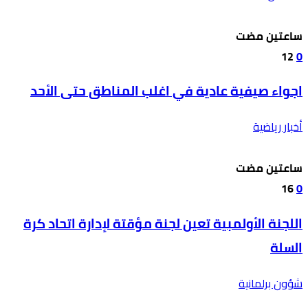
‫‫‫‏‫ساعتين مضت‬
12
0
اجواء صيفية عادية في اغلب المناطق حتى الأحد
أخبار رياضية
‫‫‫‏‫ساعتين مضت‬
16
0
اللجنة الأولمبية تعين لجنة مؤقتة لإدارة اتحاد كرة
السلة
شؤون برلمانية