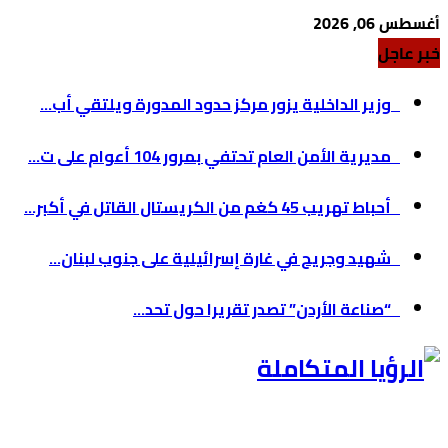
أغسطس 06, 2026
خبر عاجل
وزير الداخلية يزور مركز حدود المدورة ويلتقي أب...
مديرية الأمن العام تحتفي بمرور 104 أعوام على ت...
أحباط تهريب 45 كغم من الكريستال القاتل في أكبر...
شهيد وجريح في غارة إسرائيلية على جنوب لبنان...
“صناعة الأردن” تصدر تقريرا حول تحد...