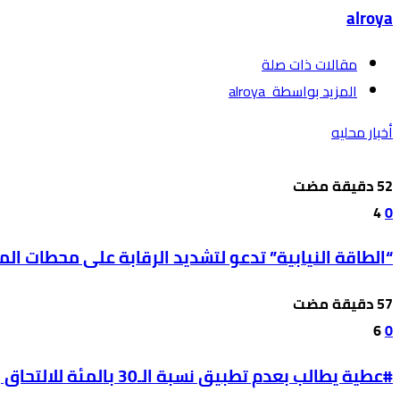
alroya
‫مقالات ذات صلة‬
‫‫المزيد بواسطة‬ ‬ alroya
أخبار محليه
4
0
“الطاقة النيابية” تدعو لتشديد الرقابة على محطات ال
6
0
#عطية يطالب بعدم تطبيق نسبة الـ30 بالمئة للالتحاق بالحقل الصحي على طلبة مواليد 2009