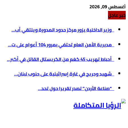
أغسطس 09, 2026
خبر عاجل
وزير الداخلية يزور مركز حدود المدورة ويلتقي أب...
مديرية الأمن العام تحتفي بمرور 104 أعوام على ت...
أحباط تهريب 45 كغم من الكريستال القاتل في أكبر...
شهيد وجريح في غارة إسرائيلية على جنوب لبنان...
“صناعة الأردن” تصدر تقريرا حول تحد...