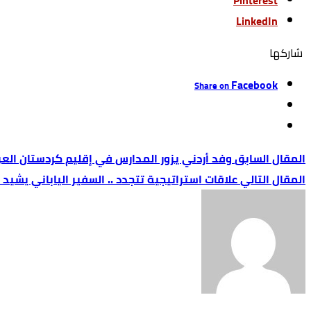
Pinterest
LinkedIn
‫‫ شاركها‬
Facebook
Share on
وفد أردني يزور المدارس في إقليم كردستان العرا
علاقات استراتيجية تتجدد .. السفير الياباني يشيد 