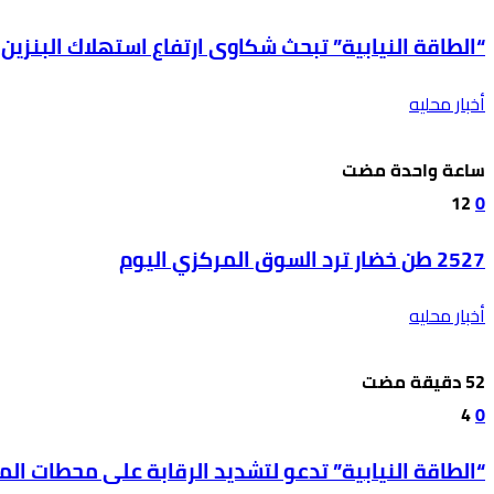
“الطاقة النيابية” تبحث شكاوى ارتفاع استهلاك البنزين
أخبار محليه
‫‫‫‏‫ساعة واحدة مضت‬
12
0
2527 طن خضار ترد السوق المركزي اليوم
أخبار محليه
4
0
“الطاقة النيابية” تدعو لتشديد الرقابة على محطات ال