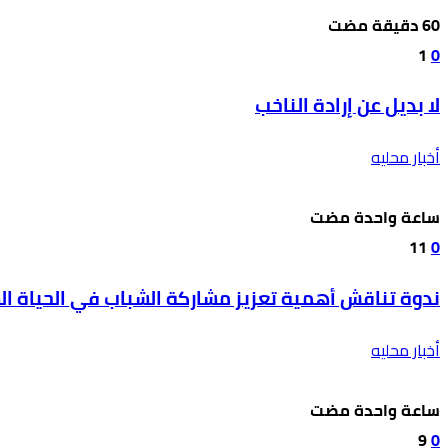
1
0
لا بديل عن إرادة الناخب
أخبار محليه
‫‫‫‏‫ساعة واحدة مضت‬
11
0
ندوة تناقش أهمية تعزيز مشاركة الشباب في الحياة ال
أخبار محليه
‫‫‫‏‫ساعة واحدة مضت‬
9
0