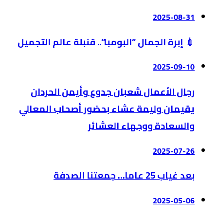
2025-08-31
💉 إبرة الجمال “البومبا”.. قنبلة عالم التجميل
2025-09-10
رجال الأعمال شعبان جدوع وأيمن الحردان
يقيمان وليمة عشاء بحضور أصحاب المعالي
والسعادة ووجهاء العشائر
2025-07-26
بعد غياب 25 عاماً… جمعتنا الصدفة
2025-05-06