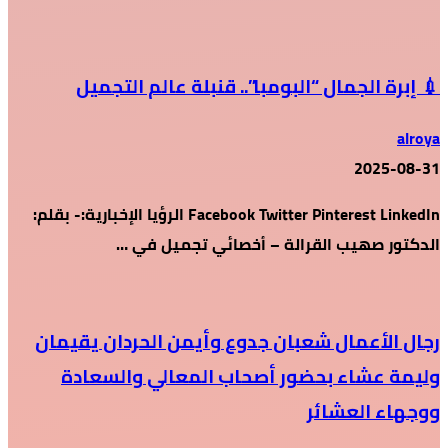
💉 إبرة الجمال “البومبا”.. قنبلة عالم التجميل
alroya
2025-08-31
Facebook Twitter Pinterest LinkedIn الرؤيا الإخبارية:- بقلم:
الدكتور صهيب القرالة – أخصائي تجميل في …
رجال الأعمال شعبان جدوع وأيمن الحردان يقيمان
وليمة عشاء بحضور أصحاب المعالي والسعادة
ووجهاء العشائر