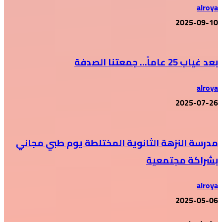
alroya
2025-09-10
بعد غياب 25 عاماً… جمعتنا الصدفة
alroya
2025-07-26
مدرسة النزهة الثانوية المختلطة يوم طبي مجاني
بشراكة مجتمعية
alroya
2025-05-06