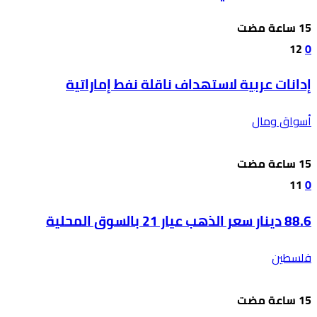
12
0
إدانات عربية لاستهداف ناقلة نفط إماراتية
أسواق ومال
11
0
88.6 دينار سعر الذهب عيار 21 بالسوق المحلية
فلسطين