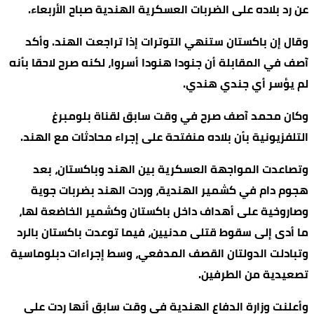
عن رد بلاده على الضربات العسكرية الهندية صباح الأربعاء.
وقال إن باكستان ستنهي التوترات إذا تراجعت الهند. وأكد
آصف في المقابلة أن جنودا هنودا أسروا، لكنه صرح لاحقا بأنه
لم يؤسر أي جندي هندي.
وكان محمد آصف صرح في وقت سابق لقناة بلومبرغ
التلفزيونية بأن بلاده منفتحة على إجراء محادثات مع الهند.
وتصاعدت المواجهة العسكرية بين الهند وباكستان، بعد
هجوم دام في كشمير الهندية، وردت الهند بضربات جوية
وصاروخية على أهداف داخل باكستان وكشمير الخاضعة لها،
ما أدى إلى سقوط قتلى مدنيين، فيما توعدت باكستان بالرد
وتبادلت الدولتان القصف المدفعي، وسط إجراءات دبلوماسية
تصعيدية من الطرفين.
وأعلنت وزارة الدفاع الهندية في وقت سابق أنها ردت على