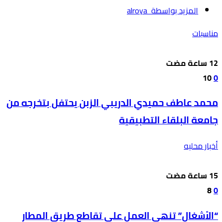
‫‫المزيد بواسطة‬ ‬ alroya
مناسبات
10
0
محمد عاطف حميدي الدريبي الزبن يحتفل بتخرجه من
جامعة البلقاء التطبيقية
أخبار محليه
8
0
“الأشغال” تنهي العمل على تقاطع طريق المطار