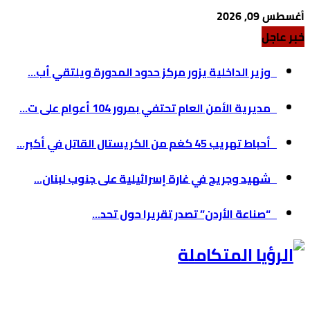
أغسطس 09, 2026
خبر عاجل
وزير الداخلية يزور مركز حدود المدورة ويلتقي أب...
مديرية الأمن العام تحتفي بمرور 104 أعوام على ت...
أحباط تهريب 45 كغم من الكريستال القاتل في أكبر...
شهيد وجريح في غارة إسرائيلية على جنوب لبنان...
“صناعة الأردن” تصدر تقريرا حول تحد...