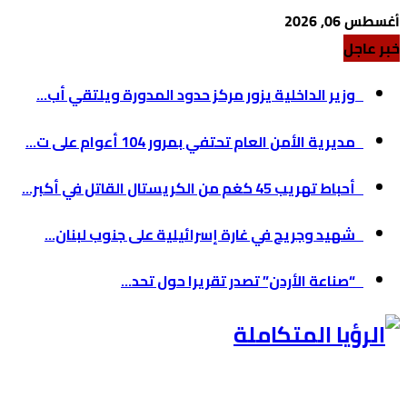
أغسطس 06, 2026
خبر عاجل
وزير الداخلية يزور مركز حدود المدورة ويلتقي أب...
مديرية الأمن العام تحتفي بمرور 104 أعوام على ت...
أحباط تهريب 45 كغم من الكريستال القاتل في أكبر...
شهيد وجريح في غارة إسرائيلية على جنوب لبنان...
“صناعة الأردن” تصدر تقريرا حول تحد...