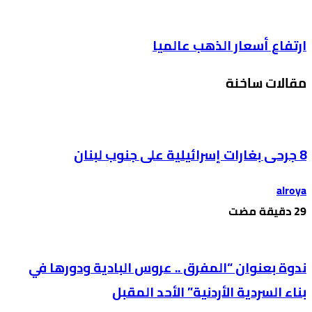
ارتفاع أسعار الذهب عالميا
مقالات ساخنة
8 جرحى بغارات إسرائيلية على جنوب لبنان
alroya
ندوة بعنوان “المفرق .. عروس البادية ودورها في
بناء السردية الأردنية” الأحد المقبل