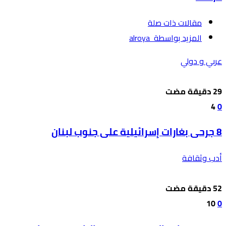
‫مقالات ذات صلة‬
‫‫المزيد بواسطة‬ ‬ alroya
عربي و دولي
4
0
8 جرحى بغارات إسرائيلية على جنوب لبنان
أدب وثقافة
10
0