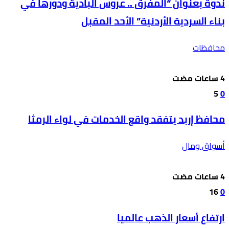
ندوة بعنوان “المفرق .. عروس البادية ودورها في
بناء السردية الأردنية” الأحد المقبل
محافظات
5
0
محافظ إربد يتفقد واقع الخدمات في لواء الرمثا
أسواق ومال
16
0
ارتفاع أسعار الذهب عالميا