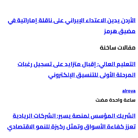
الأردن يدين الاعتداء الإيراني على ناقلة إماراتية في
مضيق هرمز
مقالات ساخنة
التعليم العالي: إقبال متزايد على تسجيل رغبات
المرحلة الأولى للتنسيق الإلكتروني
alroya
‫‫‫‏‫ساعة واحدة مضت‬
الشريك المؤسس لمنصة يسير: الشركات الريادية
تعزز كفاءة الأسواق وتمثل ركيزة للنمو الاقتصادي