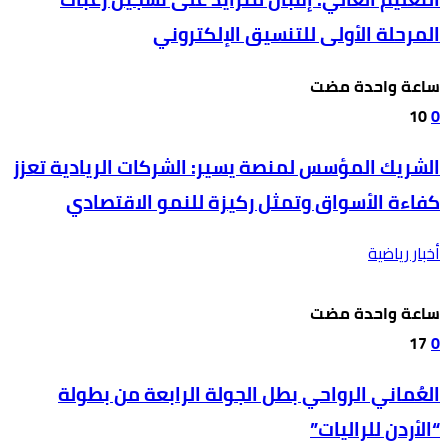
المرحلة الأولى للتنسيق الإلكتروني
‫‫‫‏‫ساعة واحدة مضت‬
10
0
الشريك المؤسس لمنصة يسير: الشركات الريادية تعزز
كفاءة الأسواق وتمثل ركيزة للنمو الاقتصادي
أخبار رياضية
‫‫‫‏‫ساعة واحدة مضت‬
17
0
العُماني الرواحي بطل الجولة الرابعة من بطولة
“الأردن للراليات”