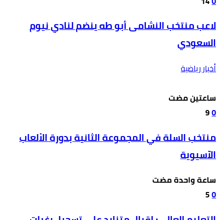
14
0
لاعب منتخب النشامى أبو طه ينضم لنادي نيوم
السعودي
أخبار رياضية
‫‫‫‏‫ساعتين مضت‬
9
0
منتخب السلة في المجموعة الثانية بدورة الألعاب
الآسيوية
‫‫‫‏‫ساعة واحدة مضت‬
5
0
التعليم العالي: إقبال متزايد على تسجيل رغبات