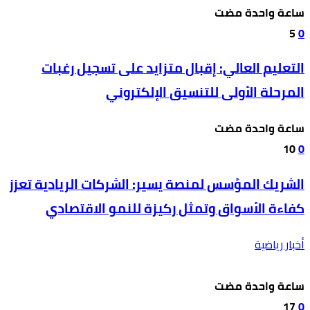
‫‫‫‏‫ساعة واحدة مضت‬
5
0
التعليم العالي: إقبال متزايد على تسجيل رغبات
المرحلة الأولى للتنسيق الإلكتروني
‫‫‫‏‫ساعة واحدة مضت‬
10
0
الشريك المؤسس لمنصة يسير: الشركات الريادية تعزز
كفاءة الأسواق وتمثل ركيزة للنمو الاقتصادي
أخبار رياضية
‫‫‫‏‫ساعة واحدة مضت‬
17
0