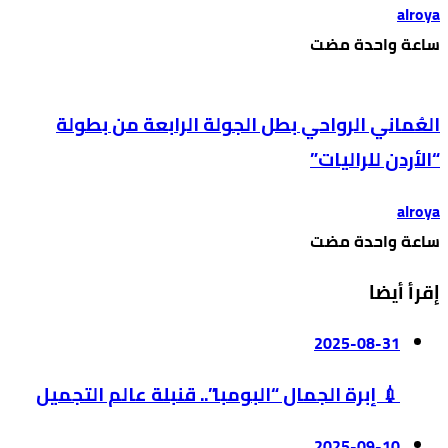
alroya
‫‫‫‏‫ساعة واحدة مضت‬
العُماني الرواحي بطل الجولة الرابعة من بطولة
“الأردن للراليات”
alroya
‫‫‫‏‫ساعة واحدة مضت‬
إقرأ أيضا
2025-08-31
💉 إبرة الجمال “البومبا”.. قنبلة عالم التجميل
2025-09-10