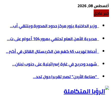
أغسطس 08, 2026
خبر عاجل
وزير الداخلية يزور مركز حدود المدورة ويلتقي أب...
مديرية الأمن العام تحتفي بمرور 104 أعوام على ت...
أحباط تهريب 45 كغم من الكريستال القاتل في أكبر...
شهيد وجريح في غارة إسرائيلية على جنوب لبنان...
“صناعة الأردن” تصدر تقريرا حول تحد...