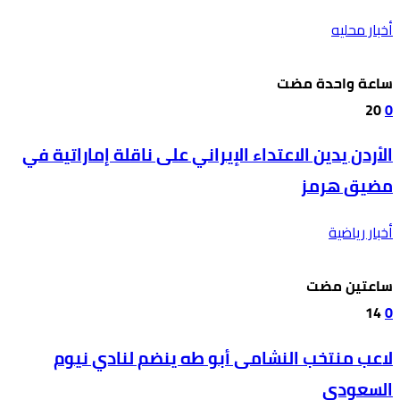
أخبار محليه
‫‫‫‏‫ساعة واحدة مضت‬
20
0
الأردن يدين الاعتداء الإيراني على ناقلة إماراتية في
مضيق هرمز
أخبار رياضية
‫‫‫‏‫ساعتين مضت‬
14
0
لاعب منتخب النشامى أبو طه ينضم لنادي نيوم
السعودي