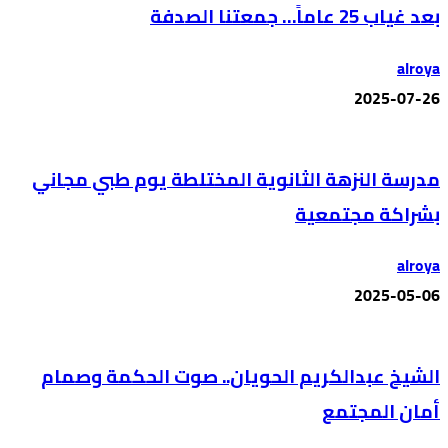
بعد غياب 25 عاماً… جمعتنا الصدفة
alroya
2025-07-26
مدرسة النزهة الثانوية المختلطة يوم طبي مجاني
بشراكة مجتمعية
alroya
2025-05-06
الشيخ عبدالكريم الحويان.. صوت الحكمة وصمام
أمان المجتمع