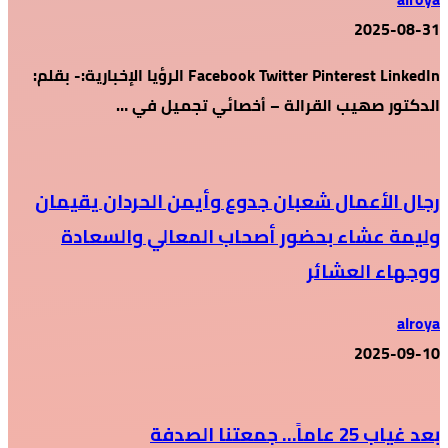
2025-08-31
Facebook Twitter Pinterest LinkedIn الرؤيا الإخبارية:- بقلم:
الدكتور صهيب القرالة – أخصائي تجميل في …
رجال الأعمال شعبان جدوع وأيمن الحردان يقيمان
وليمة عشاء بحضور أصحاب المعالي والسعادة
ووجهاء العشائر
alroya
2025-09-10
بعد غياب 25 عاماً… جمعتنا الصدفة