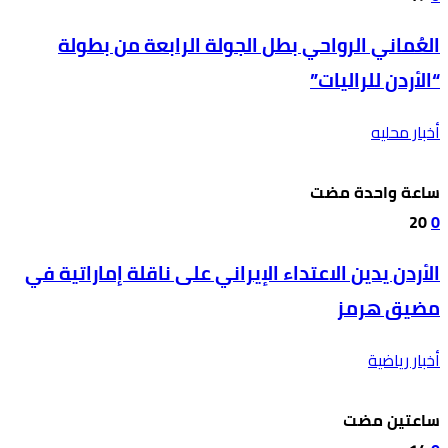
العُماني الرواحي بطل الجولة الرابعة من بطولة
“الأردن للراليات”
أخبار محليه
‫‫‫‏‫ساعة واحدة مضت‬
20
0
الأردن يدين الاعتداء الإيراني على ناقلة إماراتية في
مضيق هرمز
أخبار رياضية
‫‫‫‏‫ساعتين مضت‬