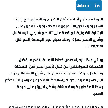
LinkedIn
الرؤيا – تعتزم أمانة عمّان الكبرى وبالتعاون مع إدارة
السير إجراء تحويلات مرورية بهدف إجراء تعديل على
الإشارة الضوئية الواقعة على تقاطع شارعي الإستقلال
وشارع الامير حمزة، وذلك صباح يوم الجمعة الموافق
۲۰۲٥/٥/٩ .
ويأتي هذا الإجراء ضمن خطط الأمانة لتقديم افضل
الخدمات للمواطنين من خلال تأمين ممر آمن للمشاة،
وتسهيل حركة السير المتدفق على شارع الاستقلال نزولا
الى جسر المربط، كونه يشهد كثافة مرورية.وسيتم التحكم
بهذا المقطع بكبسة مشاة بشكل لا يؤثر على حركة
السير.
من جهته بين مدير دائرة عمليات المرور المهندس شادي