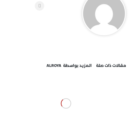
‫مقالات ذات صلة‬
‫‫المزيد بواسطة‬ ‬ ALROYA